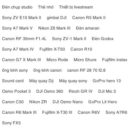
Đèn chụp studio
Thẻ nhớ
Thiết bị livestream
Sony ZV E10 Mark II
gimbal DJI
Canon R5 Mark II
Sony A7 Mark V
Nikon Z6 Mark III
Đèn amaran
Canon RF 35mm F1.4L
Sony ZV-1 Mark II
Đèn Godox
Sony A7 Mark IV
Fujifilm X-T50
Canon R10
Canon G7 X Mark III
Micro Rode
Micro Shure
Fujifilm instax
ống kính sony
ống kính canon
canon RF 28 70 f2.8
Sound card
Máy quay Dji
Máy quay sony
GoPro hero 13
Osmo Pocket 3
DJI Osmo 360
Ricoh GR IV
DJI Mic 3
Canon C50
Nikon ZR
DJI Osmo Nano
GoPro Lit Hero
Canon R6 Mark III
Fujifilm X-T30 III
Canon R6V
Sony A7R6
Sony FX5