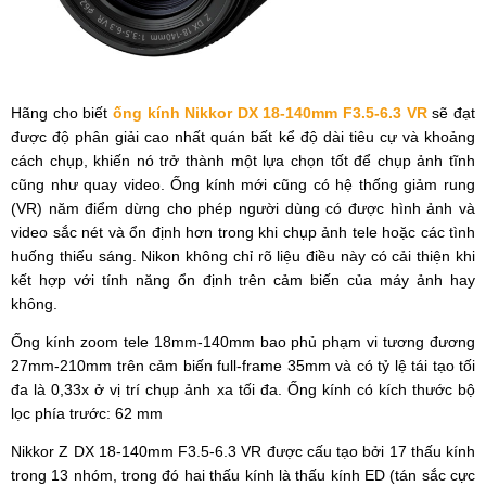
Hãng cho biết
ống kính Nikkor DX 18-140mm F3.5-6.3 VR
sẽ đạt
được độ phân giải cao nhất quán bất kể độ dài tiêu cự và khoảng
cách chụp, khiến nó trở thành một lựa chọn tốt để chụp ảnh tĩnh
cũng như quay video. Ống kính mới cũng có hệ thống giảm rung
(VR) năm điểm dừng cho phép người dùng có được hình ảnh và
video sắc nét và ổn định hơn trong khi chụp ảnh tele hoặc các tình
huống thiếu sáng. Nikon không chỉ rõ liệu điều này có cải thiện khi
kết hợp với tính năng ổn định trên cảm biến của máy ảnh hay
không.
Ống kính zoom tele 18mm-140mm bao phủ phạm vi tương đương
27mm-210mm trên cảm biến full-frame 35mm và có tỷ lệ tái tạo tối
đa là 0,33x ở vị trí chụp ảnh xa tối đa. Ống kính có kích thước bộ
lọc phía trước: 62 mm
Nikkor Z DX 18-140mm F3.5-6.3 VR được cấu tạo bởi 17 thấu kính
trong 13 nhóm, trong đó hai thấu kính là thấu kính ED (tán sắc cực