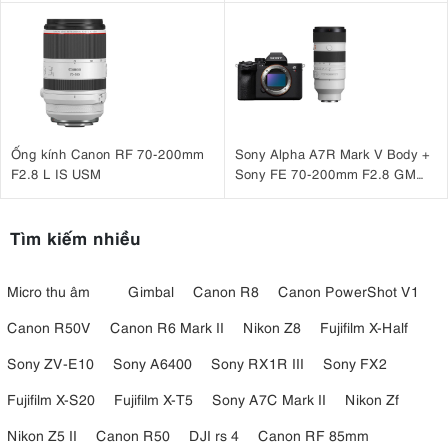
Ống kính Canon RF 70-200mm
Sony Alpha A7R Mark V Body +
F2.8 L IS USM
Sony FE 70-200mm F2.8 GM
OSS II
Tìm kiếm nhiều
Micro thu âm
Gimbal
Canon R8
Canon PowerShot V1
Canon R50V
Canon R6 Mark II
Nikon Z8
Fujifilm X-Half
Sony ZV-E10
Sony A6400
Sony RX1R III
Sony FX2
Fujifilm X-S20
Fujifilm X-T5
Sony A7C Mark II
Nikon Zf
Nikon Z5 II
Canon R50
DJI rs 4
Canon RF 85mm