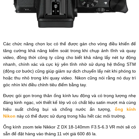
Các chức năng chọn lọc có thể được gán cho vòng điều khiển để
tăng cường khả năng kiểm soát trong khi chụp ảnh tĩnh và quay
video, đồng thời công ty cũng cho biết khả năng lấy nét tự động
nhanh, chính xác và cực kỳ yên tĩnh nhờ sử dụng hệ thống STM
(động cơ bước) cũng giúp giảm sự dịch chuyển lấy nét khi phóng to
hoặc thu nhỏ trong khi quay video. Nikon cũng nói rằng nó duy trì
góc nhìn khi điều chỉnh tiêu điểm bằng tay.
Được gói gọn trong thân ống kính lưu động và có trọng lượng nhẹ
đáng kinh ngạc, với thiết kế lớp vỏ có chất liệu satin mượt mà cùng
hiệu suất chống bụi và chống nước ấn tượng,
ống kính
Nikon
này có thể được sử dụng trong hầu hết các môi trường.
Ống kính zoom tele Nikkor Z DX 18-140mm F3.5-6.3 VR mới sẽ có
sẵn để đặt hàng vào tháng 11 với giá 600 đô la.