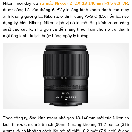
Nikon mới đây đã
ra mắt Nikkor Z DX 18-140mm F3.5-6.3 VR
,
được công bố vào tháng 6. Đây là ống kính zoom dành cho máy
ảnh không gương lật Nikon Z ở định dạng APS-C (DX nếu bạn sử
dụng ký hiệu Nikon). Nikon định vị nó là một ống kính zoom công
suất cao cực kỳ nhỏ gọn và dễ mang theo, làm cho nó trở thành
một ống kính du lịch hoặc hàng ngày lý tưởng.
Theo công ty, ống kính zoom nhỏ gọn 18-140mm mới của Nikon có
kích thước chỉ dài 3,6 inch (90mm), nặng khoảng 11,2 ounce (315
gram) và có khoảng cách lấy nét tối thiểu 0,2 mét (7,9 inch) ở góc