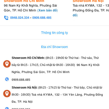
Showroom Hồ Chí Minh
Showroom Hà Nội
96 Nam Kỳ Khởi Nghĩa, Phường Sài
Toà nhà KYMA, 132 - 1
Xem bản đồ
Gòn, TP. Hồ Chí Minh
(
)
Phường Đống Đa, TP. H
đồ
)
0948.024.334
-
0909.688.485
0982.580.303
-
0938
Thông tin công ty
Địa chỉ Showroom
Showroom Hồ Chí Minh:
(8h15 - 19h00 từ
Thứ hai - Thứ sáu, Thứ
96 Nam Kỳ Khởi
bảy từ
8h15 - 17h15,
Chủ nhật từ 8
h30 - 16h30
)
Nghĩa, Phường Sài Gòn, TP. Hồ Chí Minh
0909.688.485
,
Showroom Hà Nội:
(8h15 - 17h15 từ Thứ hai - Thứ bảy
Chủ nhật từ
)
Toà nhà KYMA, 132 - 134 Yên Lãng, Phường Đống
8
h30 - 16h30
Đa, TP. Hà Nội