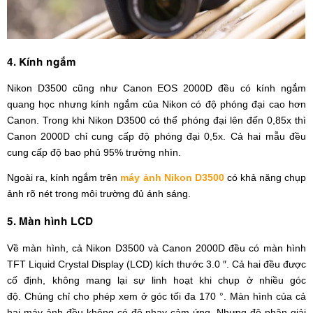
4. Kính ngắm
Nikon D3500 cũng như Canon EOS 2000D đều có kính ngắm
quang học nhưng kính ngắm của Nikon có độ phóng đại cao hơn
Canon. Trong khi Nikon D3500 có thể phóng đại lên đến 0,85x thì
Canon 2000D chỉ cung cấp độ phóng đại 0,5x. Cả hai mẫu đều
cung cấp độ bao phủ 95% trường nhìn.
Ngoài ra, kính ngắm trên
máy ảnh Nikon D3500
có khả năng chụp
ảnh rõ nét trong môi trường đủ ánh sáng.
5. Màn hình LCD
Về màn hình, cả Nikon D3500
và Canon 2000D đều có màn hình
TFT Liquid Crystal Display (LCD) kích thước 3.0 ″. Cả hai đều được
cố định, không mang lại sự linh hoạt khi chụp ở nhiều góc
độ. Chúng chỉ cho phép xem ở góc tối đa 170 °. Màn hình của cả
hai máy ảnh đều không có độ nhạy cảm ứng. Nhưng độ phân giải