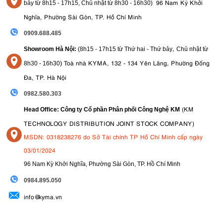
96 Nam Kỳ Khởi
bảy từ
8h15 - 17h15,
Chủ nhật từ 8
h30 - 16h30
)
Nghĩa, Phường Sài Gòn, TP. Hồ Chí Minh
0909.688.485
,
Showroom Hà Nội:
(8h15 - 17h15 từ Thứ hai - Thứ bảy
Chủ nhật từ
)
Toà nhà KYMA, 132 - 134 Yên Lãng, Phường Đống
8
h30 - 16h30
Đa, TP. Hà Nội
0982.580.303
(KM
Head Office: Công ty Cổ phần Phân phối Công Nghệ KM
TECHNOLOGY DISTRIBUTION JOINT STOCK COMPANY)
MSDN: 0318238276 do Sở Tài chính TP Hồ Chí Minh cấp ngày
03/01/2024
96 Nam Kỳ Khởi Nghĩa, Phường Sài Gòn, TP. Hồ Chí Minh
09
84.895.050
info@kyma.vn