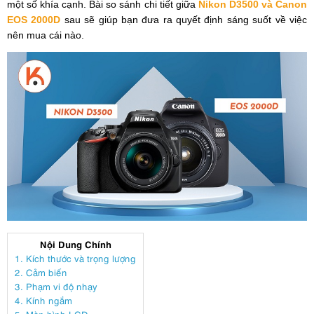
một số khía cạnh. Bài so sánh chi tiết giữa
Nikon D3500 và Canon
EOS 2000D
sau sẽ giúp bạn đưa ra quyết định sáng suốt về việc
nên mua cái nào.
Nội Dung Chính
1. Kích thước và trọng lượng
2. Cảm biến
3. Phạm vi độ nhạy
4. Kính ngắm
5. Màn hình LCD