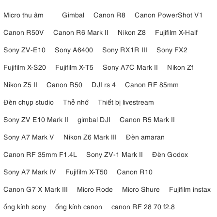
Micro thu âm
Gimbal
Canon R8
Canon PowerShot V1
Canon R50V
Canon R6 Mark II
Nikon Z8
Fujifilm X-Half
Sony ZV-E10
Sony A6400
Sony RX1R III
Sony FX2
Fujifilm X-S20
Fujifilm X-T5
Sony A7C Mark II
Nikon Zf
Nikon Z5 II
Canon R50
DJI rs 4
Canon RF 85mm
Đèn chụp studio
Thẻ nhớ
Thiết bị livestream
Sony ZV E10 Mark II
gimbal DJI
Canon R5 Mark II
Sony A7 Mark V
Nikon Z6 Mark III
Đèn amaran
Canon RF 35mm F1.4L
Sony ZV-1 Mark II
Đèn Godox
Sony A7 Mark IV
Fujifilm X-T50
Canon R10
Canon G7 X Mark III
Micro Rode
Micro Shure
Fujifilm instax
ống kính sony
ống kính canon
canon RF 28 70 f2.8