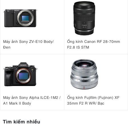
Máy ảnh Sony ZV-E10 Body/
Ống kính Canon RF 28-70mm
Đen
F2.8 IS STM
Máy ảnh Sony Alpha ILCE-1M2 /
Ống kính Fujifilm (Fujinon) XF
A1 Mark II Body
35mm F2 R WR/ Bạc
Tìm kiếm nhiều