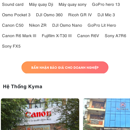
Sound card
Máy quay Dji
Máy quay sony
GoPro hero 13
Osmo Pocket 3
DJI Osmo 360
Ricoh GR IV
DJI Mic 3
Canon C50
Nikon ZR
DJI Osmo Nano
GoPro Lit Hero
Canon R6 Mark III
Fujifilm X-T30 III
Canon R6V
Sony A7R6
Sony FX5
Hệ Thống Kyma