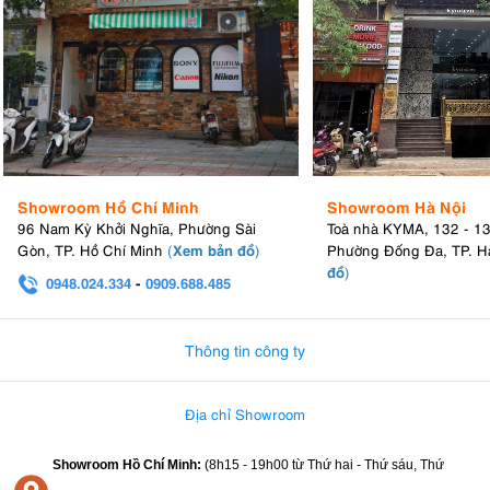
Showroom Hồ Chí Minh
Showroom Hà Nội
96 Nam Kỳ Khởi Nghĩa, Phường Sài
Toà nhà KYMA, 132 - 1
Xem bản đồ
Gòn, TP. Hồ Chí Minh
(
)
Phường Đống Đa, TP. H
đồ
)
0948.024.334
-
0909.688.485
0982.580.303
-
0938
Thông tin công ty
Địa chỉ Showroom
Showroom Hồ Chí Minh:
(8h15 - 19h00 từ
Thứ hai - Thứ sáu, Thứ