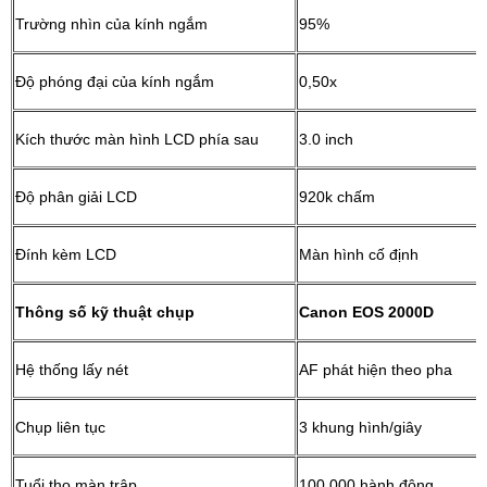
Trường nhìn của kính ngắm
95%
Độ phóng đại của kính ngắm
0,50x
Kích thước màn hình LCD phía sau
3.0 inch
Độ phân giải LCD
920k chấm
Đính kèm LCD
Màn hình cố định
Thông số kỹ thuật chụp
Canon EOS 2000D
Hệ thống lấy nét
AF phát hiện theo pha
Chụp liên tục
3 khung hình/giây
Tuổi thọ màn trập
100 000 hành động