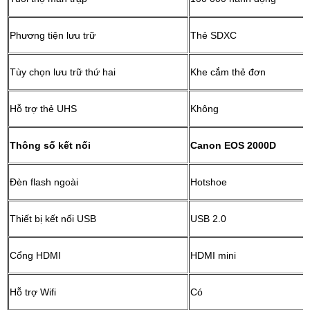
Phương tiện lưu trữ
Thẻ SDXC
Tùy chọn lưu trữ thứ hai
Khe cắm thẻ đơn
Hỗ trợ thẻ UHS
Không
Thông số kết nối
Canon EOS 2000D
Đèn flash ngoài
Hotshoe
Thiết bị kết nối USB
USB 2.0
Cổng HDMI
HDMI mini
Hỗ trợ Wifi
Có