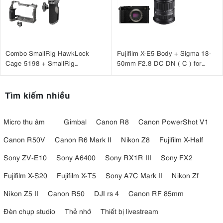
Combo SmallRig HawkLock
Fujifilm X-E5 Body + Sigma 18-
Cage 5198 + SmallRig
50mm F2.8 DC DN ( C ) for
HawkLock H21 4485 cho Sony
Fujifilm X
A7CM2, A7CR
Tìm kiếm nhiều
Micro thu âm
Gimbal
Canon R8
Canon PowerShot V1
Canon R50V
Canon R6 Mark II
Nikon Z8
Fujifilm X-Half
Sony ZV-E10
Sony A6400
Sony RX1R III
Sony FX2
Fujifilm X-S20
Fujifilm X-T5
Sony A7C Mark II
Nikon Zf
Nikon Z5 II
Canon R50
DJI rs 4
Canon RF 85mm
Đèn chụp studio
Thẻ nhớ
Thiết bị livestream