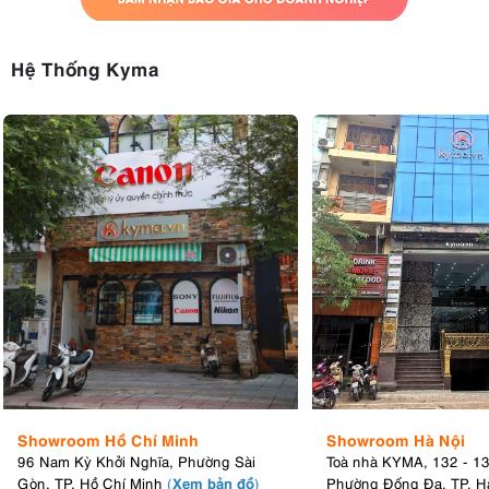
Hệ Thống Kyma
Showroom Hồ Chí Minh
Showroom Hà Nội
96 Nam Kỳ Khởi Nghĩa, Phường Sài
Toà nhà KYMA, 132 - 1
Xem bản đồ
Gòn, TP. Hồ Chí Minh
(
)
Phường Đống Đa, TP. H