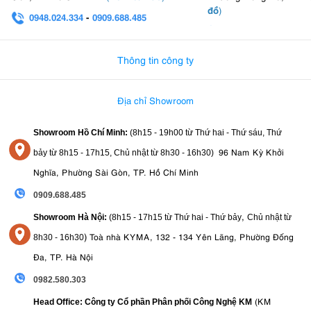
đồ
)
0948.024.334
-
0909.688.485
0982.580.303
-
0938
Thông tin công ty
Địa chỉ Showroom
Showroom Hồ Chí Minh:
(8h15 - 19h00 từ
Thứ hai - Thứ sáu, Thứ
96 Nam Kỳ Khởi
bảy từ
8h15 - 17h15,
Chủ nhật từ 8
h30 - 16h30
)
Nghĩa, Phường Sài Gòn, TP. Hồ Chí Minh
0909.688.485
,
Showroom Hà Nội:
(8h15 - 17h15 từ Thứ hai - Thứ bảy
Chủ nhật từ
)
Toà nhà KYMA, 132 - 134 Yên Lãng, Phường Đống
8
h30 - 16h30
Đa, TP. Hà Nội
0982.580.303
(KM
Head Office: Công ty Cổ phần Phân phối Công Nghệ KM