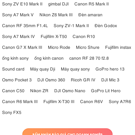
Sony ZV E10 Mark II
gimbal DJI
Canon R5 Mark II
Sony A7 Mark V
Nikon Z6 Mark III
Đèn amaran
Canon RF 35mm F1.4L
Sony ZV-1 Mark II
Đèn Godox
Sony A7 Mark IV
Fujifilm X-T50
Canon R10
Canon G7 X Mark III
Micro Rode
Micro Shure
Fujifilm instax
ống kính sony
ống kính canon
canon RF 28 70 f2.8
Sound card
Máy quay Dji
Máy quay sony
GoPro hero 13
Osmo Pocket 3
DJI Osmo 360
Ricoh GR IV
DJI Mic 3
Canon C50
Nikon ZR
DJI Osmo Nano
GoPro Lit Hero
Canon R6 Mark III
Fujifilm X-T30 III
Canon R6V
Sony A7R6
Sony FX5