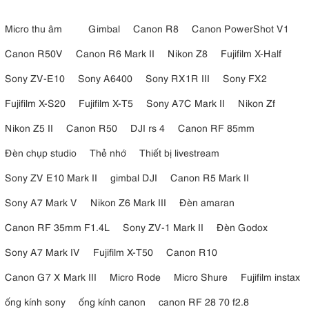
Micro thu âm
Gimbal
Canon R8
Canon PowerShot V1
Canon R50V
Canon R6 Mark II
Nikon Z8
Fujifilm X-Half
Sony ZV-E10
Sony A6400
Sony RX1R III
Sony FX2
Fujifilm X-S20
Fujifilm X-T5
Sony A7C Mark II
Nikon Zf
Nikon Z5 II
Canon R50
DJI rs 4
Canon RF 85mm
Đèn chụp studio
Thẻ nhớ
Thiết bị livestream
Sony ZV E10 Mark II
gimbal DJI
Canon R5 Mark II
Sony A7 Mark V
Nikon Z6 Mark III
Đèn amaran
Canon RF 35mm F1.4L
Sony ZV-1 Mark II
Đèn Godox
Sony A7 Mark IV
Fujifilm X-T50
Canon R10
Canon G7 X Mark III
Micro Rode
Micro Shure
Fujifilm instax
ống kính sony
ống kính canon
canon RF 28 70 f2.8