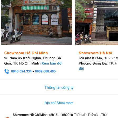
Showroom Hồ Chí Minh
Showroom Hà Nội
96 Nam Kỳ Khởi Nghĩa, Phường Sài
Toà nhà KYMA, 132 - 1
Xem bản đồ
Gòn, TP. Hồ Chí Minh
(
)
Phường Đống Đa, TP. H
đồ
)
0948.024.334
-
0909.688.485
0982.580.303
-
0938
Thông tin công ty
Địa chỉ Showroom
Showroom Hồ Chí Minh:
(8h15 - 19h00 từ
Thứ hai - Thứ sáu, Thứ