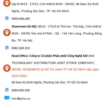
96 Nam Kỳ Khởi
bảy từ
8h15 - 17h15,
Chủ nhật từ 8
h30 - 16h30
)
Nghĩa, Phường Sài Gòn, TP. Hồ Chí Minh
0909.688.485
,
Showroom Hà Nội:
(8h15 - 17h15 từ Thứ hai - Thứ bảy
Chủ nhật từ
)
Toà nhà KYMA, 132 - 134 Yên Lãng, Phường Đống
8
h30 - 16h30
Đa, TP. Hà Nội
0982.580.303
(KM
Head Office: Công ty Cổ phần Phân phối Công Nghệ KM
TECHNOLOGY DISTRIBUTION JOINT STOCK COMPANY)
MSDN: 0318238276 do Sở Tài chính TP Hồ Chí Minh cấp ngày
03/01/2024
96 Nam Kỳ Khởi Nghĩa, Phường Sài Gòn, TP. Hồ Chí Minh
09
84.895.050
info@kyma.vn