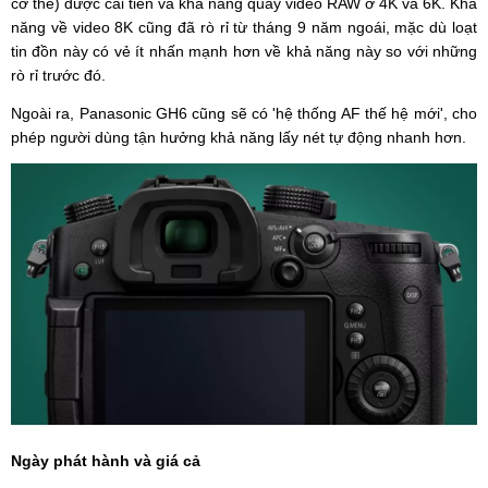
cơ thể) được cải tiến và khả năng quay video RAW ở 4K và 6K. Khả
năng về video 8K cũng đã rò rỉ từ tháng 9 năm ngoái, mặc dù loạt
tin đồn này có vẻ ít nhấn mạnh hơn về khả năng này so với những
rò rỉ trước đó.
Ngoài ra, Panasonic GH6 cũng sẽ có 'hệ thống AF thế hệ mới', cho
phép người dùng tận hưởng khả năng lấy nét tự động nhanh hơn.
Ngày phát hành và giá cả