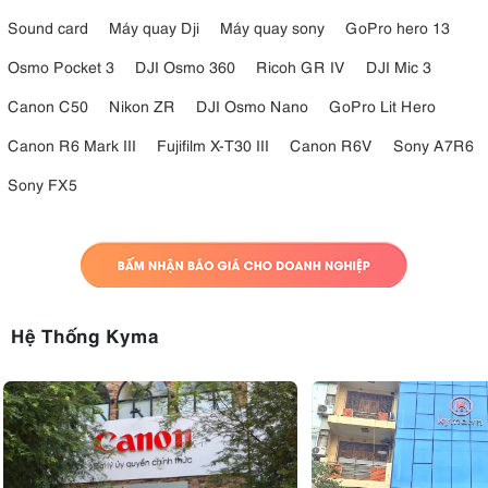
Sound card
Máy quay Dji
Máy quay sony
GoPro hero 13
Osmo Pocket 3
DJI Osmo 360
Ricoh GR IV
DJI Mic 3
Canon C50
Nikon ZR
DJI Osmo Nano
GoPro Lit Hero
Canon R6 Mark III
Fujifilm X-T30 III
Canon R6V
Sony A7R6
Sony FX5
Hệ Thống Kyma