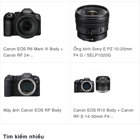
Canon EOS R6 Mark III Body +
Ống kính Sony E PZ 10-20mm
Canon RF 24-
F4 G / SELP1020G
105mm F4 L IS USM
Máy ảnh Canon EOS RP Body
Canon EOS R10 Body + Canon
RF-S 14-30mm F4-
6.3 IS STM PZ
Tìm kiếm nhiều