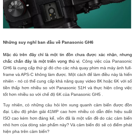
Những suy nghĩ ban đầu về Panasonic GH6
Mặc dù trên đây chỉ là một tin đồn chưa được xác nhận, nhưng
chắc chắn đây là một triển vọng thú vị.
Công việc của Panasonic
GH6 là cung cấp thứ gì đó cho các nhà quay phim mà máy ảnh full-
frame và APS-C không làm được. Một cách để làm điều này là hiển
nhiên - nó có thể cung cấp khả năng quay video 8K hoặc 6K với số
tiền thấp hơn nhiều so với Panasonic S1H và thực hiện công việc
tốt hơn nhiều so với chế độ 6K của Panasonic GH5 .
Tuy nhiên, có những câu hỏi lớn xung quanh cảm biến được đồn
đại. Liệu độ phân giải 41MP cao hơn nhiều có dẫn đến hiệu suất
ISO cao kém hơn đáng kể, vốn đã là một vấn đề do các cảm biến
nhỏ hơn của dòng sản phẩm này? Và cảm biến đó sẽ có điểm phát
hiện pha trên cảm biến?