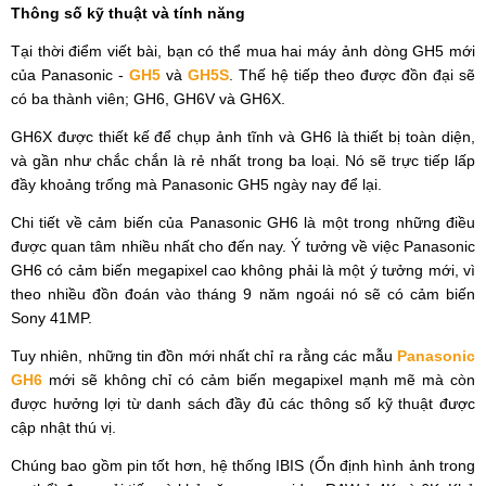
Thông số kỹ thuật và tính năng
Tại thời điểm viết bài, bạn có thể mua hai máy ảnh dòng GH5 mới
của Panasonic -
GH5
và
GH5S
. Thế hệ tiếp theo được đồn đại sẽ
có ba thành viên; GH6, GH6V và GH6X.
GH6X được thiết kế để chụp ảnh tĩnh và GH6 là thiết bị toàn diện,
và gần như chắc chắn là rẻ nhất trong ba loại. Nó sẽ trực tiếp lấp
đầy khoảng trống mà Panasonic GH5 ngày nay để lại.
Chi tiết về cảm biến của Panasonic GH6 là một trong những điều
được quan tâm nhiều nhất cho đến nay. Ý tưởng về việc Panasonic
GH6 có cảm biến megapixel cao không phải là một ý tưởng mới, vì
theo nhiều đồn đoán vào tháng 9 năm ngoái nó sẽ có cảm biến
Sony 41MP.
Tuy nhiên, những tin đồn mới nhất chỉ ra rằng các mẫu
Panasonic
GH6
mới sẽ không chỉ có cảm biến megapixel mạnh mẽ mà còn
được hưởng lợi từ danh sách đầy đủ các thông số kỹ thuật được
cập nhật thú vị.
Chúng bao gồm pin tốt hơn, hệ thống IBIS (Ổn định hình ảnh trong