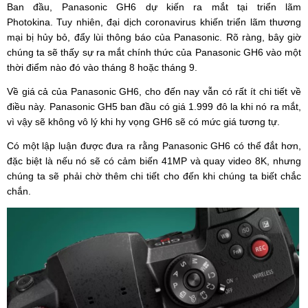
Ban đầu, Panasonic GH6 dự kiến ​​ra mắt tại triển lãm
Photokina. Tuy nhiên, đại dịch coronavirus khiến triển lãm thương
mại bị hủy bỏ, đẩy lùi thông báo của Panasonic. Rõ ràng, bây giờ
chúng ta sẽ thấy sự ra mắt chính thức của Panasonic GH6 vào một
thời điểm nào đó vào tháng 8 hoặc tháng 9.
Về giá cả của Panasonic GH6, cho đến nay vẫn có rất ít chi tiết về
điều này. Panasonic GH5 ban đầu có giá 1.999 đô la khi nó ra mắt,
vì vậy sẽ không vô lý khi hy vọng GH6 sẽ có mức giá tương tự.
Có một lập luận được đưa ra rằng Panasonic GH6 có thể đắt hơn,
đặc biệt là nếu nó sẽ có cảm biến 41MP và quay video 8K, nhưng
chúng ta sẽ phải chờ thêm chi tiết cho đến khi chúng ta biết chắc
chắn.