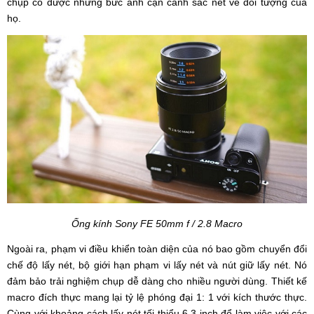
chụp có được những bức ảnh cận cảnh sắc nét về đối tượng của
họ.
Ống kính Sony FE 50mm f / 2.8 Macro
Ngoài ra, phạm vi điều khiển toàn diện của nó bao gồm chuyển đổi
chế độ lấy nét, bộ giới hạn phạm vi lấy nét và nút giữ lấy nét. Nó
đảm bảo trải nghiệm chụp dễ dàng cho nhiều người dùng. Thiết kế
macro đích thực mang lại tỷ lệ phóng đại 1: 1 với kích thước thực.
Cùng với khoảng cách lấy nét tối thiểu 6,3 inch để làm việc với các