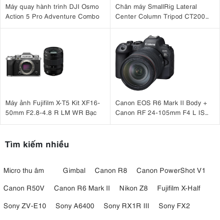
Máy quay hành trình DJI Osmo
Chân máy SmallRig Lateral
Action 5 Pro Adventure Combo
Center Column Tripod CT200
4288
Máy ảnh Fujifilm X-T5 Kit XF16-
Canon EOS R6 Mark II Body +
50mm F2.8-4.8 R LM WR Bạc
Canon RF 24-105mm F4 L IS
USM
Tìm kiếm nhiều
Micro thu âm
Gimbal
Canon R8
Canon PowerShot V1
Canon R50V
Canon R6 Mark II
Nikon Z8
Fujifilm X-Half
Sony ZV-E10
Sony A6400
Sony RX1R III
Sony FX2