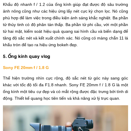
Khẩu độ nhanh f / 1.2 của ống kính giúp đạt được độ sâu trường
ảnh nông cũng như các hiệu ứng lấy nét cực kỳ chọn lọc. Nó cũng
phù hợp để làm việc trong điều kiện ánh sáng khắc nghiệt. Ba phần
tử thủy tinh có độ phân tán thấp. Ba phần tử phi cầu, với một phần
tử hai mặt, kiểm soát hiệu quả quang sai hình cầu và biến dạng để
tăng độ sắc nét và kết xuất chính xác. Nó cũng có màng chắn 11 lá
khẩu tròn để tạo ra hiệu ứng bokeh đẹp.
5. Ống kính quay vlog
Sony FE 20mm f / 1.8 G
Thể hiện trường nhìn cực rộng, độ sắc nét từ góc này sang góc
khác với tốc độ tối đa F1.8 nhanh. Sony FE 20mm f / 1.8 G là một
ống kính một tiêu cự đẹp và có mắt rộng được đặc trưng bởi tính di
động. Thiết kế quang học tiên tiến và khả năng xử lý trực quan.