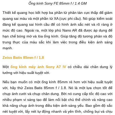
Ống kính
Sony FE 85mm f / 1.4 GM
Thiết kế quang học kết hợp ba phần tử phân tán cực thấp để giảm
quang sai màu và một phần tử XA (cực phi cầu). Nó giúp kiểm soát
đáng kể quang sai hình cầu để có hình ảnh sắc nét và rõ ràng ở
mức độ cao. Ngoài ra, một lớp phủ Nano AR đã được áp dụng để
hạn chế bóng mờ và lóa ống kính. Giúp tăng độ tương phản và độ
trung thực của màu sắc khi làm việc trong điều kiện ánh sáng
mạnh.
Zeiss Batis 85mm f / 1.8
Một
ống kính máy ảnh Sony A7 IV
có chiều dài chân dung lý
tưởng với hiệu suất tuyệt vời.
Nếu bạn muốn có một ống kính 85mm rẻ hơn với hiệu suất tuyệt
vời, hãy thử Zeiss Batis 85mm f / 1.8. Nó là một lựa chọn tốt để
chụp ảnh cưới và chụp chân dung. Bởi nó cung cấp tốc độ cao với
nhiều phạm vi sáng tạo để làm nổi bật chủ thể chính và nâng cao
khả năng chụp ảnh trong điều kiện ánh sáng yếu. Bao gồm độ sắc
nét tuyệt vời, lấy nét tự động nhanh và yên tĩnh, chống bụi và chịu