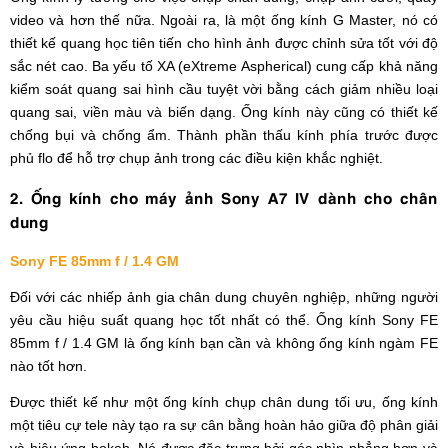
video và hơn thế nữa. Ngoài ra, là một ống kính G Master, nó có
thiết kế quang học tiên tiến cho hình ảnh được chỉnh sửa tốt với độ
sắc nét cao. Ba yếu tố XA (eXtreme Aspherical) cung cấp khả năng
kiểm soát quang sai hình cầu tuyệt vời bằng cách giảm nhiều loại
quang sai, viền màu và biến dạng. Ống kính này cũng có thiết kế
chống bụi và chống ẩm. Thành phần thấu kính phía trước được
phủ flo để hỗ trợ chụp ảnh trong các điều kiện khắc nghiệt.
2. Ống kính cho máy ảnh Sony A7 IV dành cho chân
dung
Sony FE 85mm f / 1.4 GM
Đối với các nhiếp ảnh gia chân dung chuyên nghiệp, những người
yêu cầu hiệu suất quang học tốt nhất có thể. Ống kính Sony FE
85mm f / 1.4 GM là ống kính bạn cần và không ống kính ngàm FE
nào tốt hơn.
Được thiết kế như một ống kính chụp chân dung tối ưu, ống kính
một tiêu cự tele này tạo ra sự cân bằng hoàn hảo giữa độ phân giải
và hiệu ứng bokeh. Nó được đặc trưng bởi góc nhìn phẳng hơn và