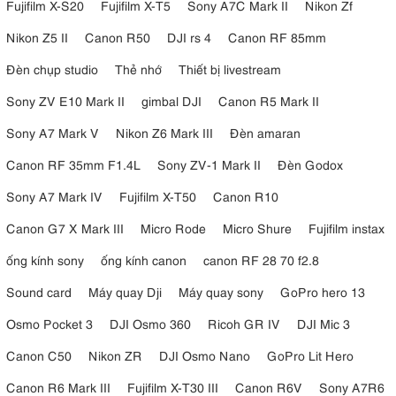
Fujifilm X-S20
Fujifilm X-T5
Sony A7C Mark II
Nikon Zf
Nikon Z5 II
Canon R50
DJI rs 4
Canon RF 85mm
Đèn chụp studio
Thẻ nhớ
Thiết bị livestream
Sony ZV E10 Mark II
gimbal DJI
Canon R5 Mark II
Sony A7 Mark V
Nikon Z6 Mark III
Đèn amaran
Canon RF 35mm F1.4L
Sony ZV-1 Mark II
Đèn Godox
Sony A7 Mark IV
Fujifilm X-T50
Canon R10
Canon G7 X Mark III
Micro Rode
Micro Shure
Fujifilm instax
ống kính sony
ống kính canon
canon RF 28 70 f2.8
Sound card
Máy quay Dji
Máy quay sony
GoPro hero 13
Osmo Pocket 3
DJI Osmo 360
Ricoh GR IV
DJI Mic 3
Canon C50
Nikon ZR
DJI Osmo Nano
GoPro Lit Hero
Canon R6 Mark III
Fujifilm X-T30 III
Canon R6V
Sony A7R6