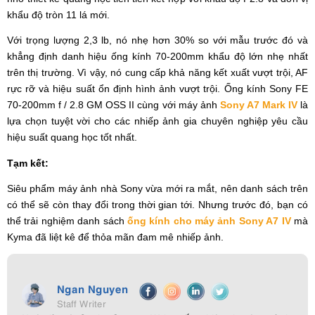
khẩu độ tròn 11 lá mới.
Với trọng lượng 2,3 lb, nó nhẹ hơn 30% so với mẫu trước đó và
khẳng định danh hiệu ống kính 70-200mm khẩu độ lớn nhẹ nhất
trên thị trường. Vì vậy, nó cung cấp khả năng kết xuất vượt trội, AF
rực rỡ và hiệu suất ổn định hình ảnh vượt trội. Ống kính Sony FE
70-200mm f / 2.8 GM OSS II cùng với máy ảnh
Sony A7 Mark IV
là
lựa chọn tuyệt vời cho các nhiếp ảnh gia chuyên nghiệp yêu cầu
hiệu suất quang học tốt nhất.
Tạm kết:
Siêu phẩm máy ảnh nhà Sony vừa mới ra mắt, nên danh sách trên
có thể sẽ còn thay đổi trong thời gian tới. Nhưng trước đó, bạn có
thể trải nghiệm danh sách
ống kính cho máy ảnh Sony A7 IV
mà
Kyma đã liệt kê để thỏa mãn đam mê nhiếp ảnh.
Ngan Nguyen
Staff Writer