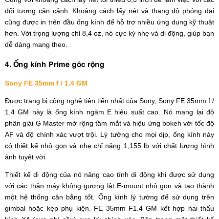
đối tượng cận cảnh. Khoảng cách lấy nét và thang độ phóng đại
cũng được in trên đầu ống kính để hỗ trợ nhiều ứng dụng kỹ thuật
hơn. Với trọng lượng chỉ 8,4 oz, nó cực kỳ nhẹ và di động, giúp bạn
dễ dàng mang theo.
4. Ống kính Prime góc rộng
Sony FE 35mm f / 1.4 GM
Được trang bị công nghệ tiên tiến nhất của Sony, Sony FE 35mm f /
1.4 GM này là ống kính ngàm E hiệu suất cao. Nó mang lại độ
phân giải G Master mở rộng tầm mắt và hiệu ứng bokeh với tốc độ
AF và độ chính xác vượt trội. Lý tưởng cho mọi dịp, ống kính này
có thiết kế nhỏ gọn và nhẹ chỉ nặng 1,155 lb với chất lượng hình
ảnh tuyệt vời.
Thiết kế di động của nó nâng cao tính di động khi được sử dụng
với các thân máy không gương lật E-mount nhỏ gọn và tạo thành
một hệ thống cân bằng tốt. Ống kính lý tưởng để sử dụng trên
gimbal hoặc kẹp phụ kiện. FE 35mm F1.4 GM kết hợp hai thấu