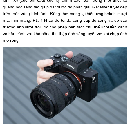
kính XA (cực phi cầu) cực kỳ chính xác. Bên trong một thiết kế
quang học sáng tạo giúp đạt được độ phân giải G Master tuyệt đẹp
trên toàn vùng hình ảnh. Đồng thời mang lại hiệu ứng bokeh mượt
mà, mịn màng. F1. 4 khẩu độ tối đa cung cấp độ sáng và độ sâu
trường ảnh vượt trội. Nó cho phép bạn tách chủ thể khỏi tiền cảnh
và hậu cảnh với khả năng thu thập ánh sáng tuyệt vời khi chụp ảnh
mở rộng.