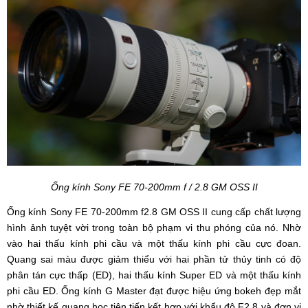
Ống kính Sony FE 70-200mm f / 2.8 GM OSS II
Ống kính Sony FE 70-200mm f2.8 GM OSS II cung cấp chất lượng
hình ảnh tuyệt vời trong toàn bộ phạm vi thu phóng của nó. Nhờ
vào hai thấu kính phi cầu và một thấu kính phi cầu cực đoan.
Quang sai màu được giảm thiểu với hai phần tử thủy tinh có độ
phân tán cực thấp (ED), hai thấu kính Super ED và một thấu kính
phi cầu ED. Ống kính G Master đạt được hiệu ứng bokeh đẹp mắt
nhờ thiết kế quang học tiên tiến kết hợp với khẩu độ F2.8 và đơn vị