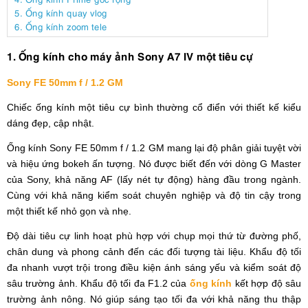
5. Ống kính quay vlog
6. Ống kính zoom tele
1. Ống kính cho máy ảnh Sony A7 IV một tiêu cự
Sony FE 50mm f / 1.2 GM
Chiếc ống kính một tiêu cự bình thường cổ điển với thiết kế kiểu
dáng đẹp, cập nhật.
Ống kính Sony FE 50mm f / 1.2 GM mang lại độ phân giải tuyệt vời
và hiệu ứng bokeh ấn tượng. Nó được biết đến với dòng G Master
của Sony, khả năng AF (lấy nét tự động) hàng đầu trong ngành.
Cùng với khả năng kiểm soát chuyên nghiệp và độ tin cậy trong
một thiết kế nhỏ gọn và nhẹ.
Độ dài tiêu cự linh hoạt phù hợp với chụp mọi thứ từ đường phố,
chân dung và phong cảnh đến các đối tượng tài liệu. Khẩu độ tối
đa nhanh vượt trội trong điều kiện ánh sáng yếu và kiểm soát độ
sâu trường ảnh. Khẩu độ tối đa F1.2 của
ống kính
kết hợp độ sâu
trường ảnh nông. Nó giúp sáng tạo tối đa với khả năng thu thập