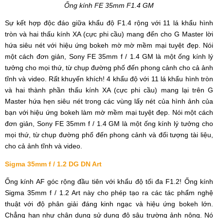
Ống kính
FE 35mm F1.4 GM
Sự kết hợp độc đáo giữa khẩu độ F1.4 rộng với 11 lá khẩu hình
tròn và hai thấu kính XA (cực phi cầu) mang đến cho G Master lời
hứa siêu nét với hiệu ứng bokeh mờ mờ mềm mại tuyệt đẹp. Nói
một cách đơn giản, Sony FE 35mm f / 1.4 GM là một ống kính lý
tưởng cho mọi thứ, từ chụp đường phố đến phong cảnh cho cả ảnh
tĩnh và video. Rất khuyến khích! 4 khẩu độ với 11 lá khẩu hình tròn
và hai thành phần thấu kính XA (cực phi cầu) mang lại trên G
Master hứa hẹn siêu nét trong các vùng lấy nét của hình ảnh của
bạn với hiệu ứng bokeh làm mờ mềm mại tuyệt đẹp. Nói một cách
đơn giản, Sony FE 35mm f / 1.4 GM là một ống kính lý tưởng cho
mọi thứ, từ chụp đường phố đến phong cảnh và đối tượng tài liệu,
cho cả ảnh tĩnh và video.
Sigma 35mm f / 1.2 DG DN Art
Ống kính AF góc rộng đầu tiên với khẩu độ tối đa F1.2! Ống kính
Sigma 35mm f / 1.2 Art này cho phép tạo ra các tác phẩm nghệ
thuật với độ phân giải đáng kinh ngạc và hiệu ứng bokeh lớn.
Chẳng hạn như chân dung sử dụng độ sâu trường ảnh nông. Nó