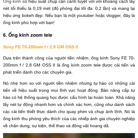
Ống kính
có hiệu suất chụp cận cảnh tuyệt vời với khoảng cách lấy
nét tối thiểu là 0,19 mét (độ phóng đại tối đa: 0,2 lần) và mang lại
hiệu ứng bokeh đẹp. Nếu bạn là một youtuber hoặc vlogger, đây là
ống kính phù hợp với bạn!
6. Ống kính zoom tele
Sony FE 70-200mm f / 2.8 GM OSS II
Dựa trên thành công của người tiền nhiệm, ống kính Sony FE 70-
200mm f / 2.8 GM OSS II là ống kính zoom tele được cải tiến và
phát triển dành cho các chuyên gia.
Nó nhẹ hơn so với người tiền nhiệm nhưng tự hào có những cải
tiến về hiệu suất trong mọi lĩnh vực hoạt động. Bản nâng cấp tự
hào có hệ thống quang học được cấu hình lại hoàn toàn. Khả năng
lấy nét tự động nhanh hơn và chính xác hơn, cũng như danh sách
các cải tiến thiết thực dành cho quay phim và chụp ảnh tĩnh. Nó là
ống kính thu phóng yêu thích của các nhiếp ảnh gia chuyên nghiệp
về chân dung, sự kiện, thể thao và động vật hoang dã.