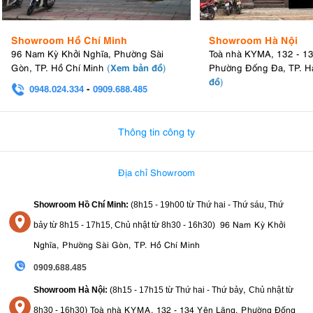
Showroom Hồ Chí Minh
Showroom Hà Nội
96 Nam Kỳ Khởi Nghĩa, Phường Sài
Toà nhà KYMA, 132 - 1
Xem bản đồ
Gòn, TP. Hồ Chí Minh
(
)
Phường Đống Đa, TP. H
đồ
)
0948.024.334
-
0909.688.485
0982.580.303
-
0938
Thông tin công ty
Địa chỉ Showroom
Showroom Hồ Chí Minh:
(8h15 - 19h00 từ
Thứ hai - Thứ sáu, Thứ
96 Nam Kỳ Khởi
bảy từ
8h15 - 17h15,
Chủ nhật từ 8
h30 - 16h30
)
Nghĩa, Phường Sài Gòn, TP. Hồ Chí Minh
0909.688.485
,
Showroom Hà Nội:
(8h15 - 17h15 từ Thứ hai - Thứ bảy
Chủ nhật từ
)
Toà nhà KYMA, 132 - 134 Yên Lãng, Phường Đống
8
h30 - 16h30