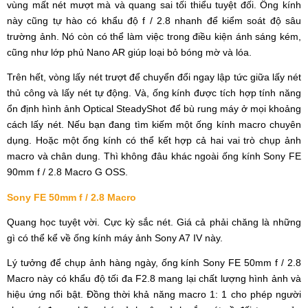
vùng mất nét mượt mà và quang sai tối thiểu tuyệt đối. Ống kính
này cũng tự hào có khẩu độ f / 2.8 nhanh để kiểm soát độ sâu
trường ảnh. Nó còn có thể làm việc trong điều kiện ánh sáng kém,
cũng như lớp phủ Nano AR giúp loại bỏ bóng mờ và lóa.
Trên hết, vòng lấy nét trượt để chuyển đổi ngay lập tức giữa lấy nét
thủ công và lấy nét tự động. Và, ống kính được tích hợp tính năng
ổn định hình ảnh Optical SteadyShot để bù rung máy ở mọi khoảng
cách lấy nét. Nếu bạn đang tìm kiếm một ống kính macro chuyên
dụng. Hoặc một ống kính có thể kết hợp cả hai vai trò chụp ảnh
macro và chân dung. Thì không đâu khác ngoài ống kính Sony FE
90mm f / 2.8 Macro G OSS.
Sony FE 50mm f / 2.8 Macro
Quang học tuyệt vời. Cực kỳ sắc nét. Giá cả phải chăng là những
gì có thể kể về ống kính máy ảnh Sony A7 IV này.
Lý tưởng để chụp ảnh hàng ngày, ống kính Sony FE 50mm f / 2.8
Macro này có khẩu độ tối đa F2.8 mang lại chất lượng hình ảnh và
hiệu ứng nổi bật. Đồng thời khả năng macro 1: 1 cho phép người