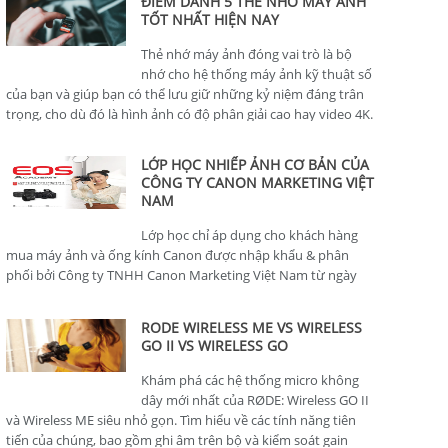
ĐIỂM DANH 5 THẺ NHỚ MÁY ẢNH
TỐT NHẤT HIỆN NAY
Thẻ nhớ máy ảnh đóng vai trò là bộ
nhớ cho hệ thống máy ảnh kỹ thuật số
của bạn và giúp bạn có thể lưu giữ những kỷ niệm đáng trân
trọng, cho dù đó là hình ảnh có độ phân giải cao hay video 4K.
LỚP HỌC NHIẾP ẢNH CƠ BẢN CỦA
CÔNG TY CANON MARKETING VIỆT
NAM
Lớp học chỉ áp dụng cho khách hàng
mua máy ảnh và ống kính Canon được nhập khẩu & phân
phối bởi Công ty TNHH Canon Marketing Việt Nam từ ngày
01/01/2024.
RODE WIRELESS ME VS WIRELESS
GO II VS WIRELESS GO
Khám phá các hệ thống micro không
dây mới nhất của RØDE: Wireless GO II
và Wireless ME siêu nhỏ gọn. Tìm hiểu về các tính năng tiên
tiến của chúng, bao gồm ghi âm trên bộ và kiểm soát gain