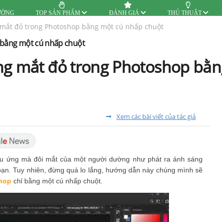
ƯỜNG
TOP SẢN PHẨM
ĐÁNH GIÁ
THỦ THUẬT
 mắt đỏ trong Photoshop bằng một cú nhấp chuột
 bằng một cú nhấp chuột
ng mắt đỏ trong Photoshop bằn
Xem các bài viết của tác giả
iệu ứng mà đôi mắt của một người dường như phát ra ánh sáng
bạn. Tuy nhiên, đừng quá lo lắng, hướng dẫn này chúng mình sẽ
shop
chỉ bằng một cú nhấp chuột.