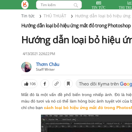
TIN TỨC
THỊ TR
Tin tức
THỦ THUẬT
Hướng dẫn loại bỏ hiệu ứng
Hướng dẫn loại bỏ hiệu ứng mắt đỏ trong Photoshop
Hướng dẫn loại bỏ hiệu ứ
4/13/2021 2:26:22 PM
Thơm Châu
Staff Writer
Theo dõi Kyma trên
106
Mắt đỏ là một vấn đề phổ biến trong nhiếp ảnh. Đó là h
màu đỏ tươi và nó có thể làm hỏng bức ảnh tuyệt vời của 
chỉ cho bạn
cách loại bỏ hiệu ứng mắt đỏ trong Photo