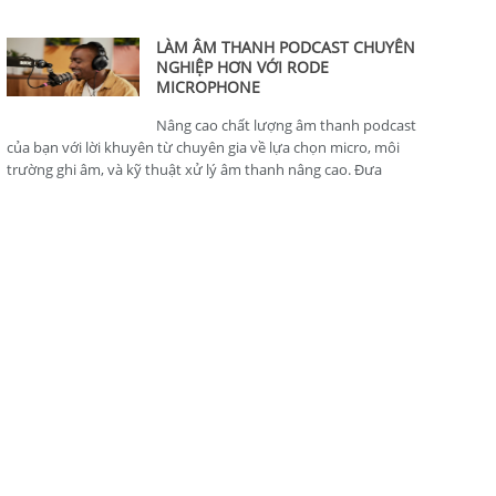
thông minh, hoàn hảo cho nhà sản xuất nội dung.
LÀM ÂM THANH PODCAST CHUYÊN
NGHIỆP HƠN VỚI RODE
MICROPHONE
Nâng cao chất lượng âm thanh podcast
của bạn với lời khuyên từ chuyên gia về lựa chọn micro, môi
trường ghi âm, và kỹ thuật xử lý âm thanh nâng cao. Đưa
podcast của bạn lên tiêu chuẩn chuyên nghiệp.