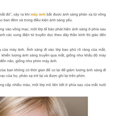
mắt đỏ”, xảy ra khi
máy ảnh
bắt được ánh sáng phản xạ từ võng
ào ban đêm và trong điều kiện ánh sáng yếu.
rung vào võng mạc, một lớp tế bào phát hiện ánh sáng ở phía sau
nh các xung điện tử truyền dọc theo dây thần kinh thị giác đến
ng của máy ảnh. Ánh sáng đi vào lớp bao phủ rõ ràng của mắt,
u khiển lượng ánh sáng truyền qua mắt, giống như khẩu độ máy
ó đến não, giống như phim máy ảnh.
 của bạn không có thời gian để co lại để giảm lượng ánh sáng đi
 của họ, phản xạ trở lại và được ghi lại trên phim.
g cấp nhiều máu, một lớp mô liên kết ở phía sau của mắt nuôi