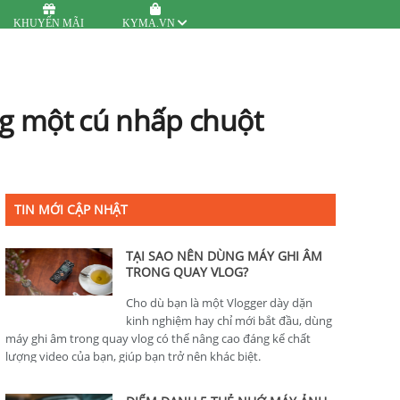
KHUYẾN MÃI
KYMA.VN
g một cú nhấp chuột
TIN MỚI CẬP NHẬT
TẠI SAO NÊN DÙNG MÁY GHI ÂM
TRONG QUAY VLOG?
Cho dù bạn là một Vlogger dày dặn
kinh nghiệm hay chỉ mới bắt đầu, dùng
máy ghi âm trong quay vlog có thể nâng cao đáng kể chất
lượng video của bạn, giúp bạn trở nên khác biệt.