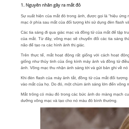
1. Nguyên nhân gây ra mắt đỏ
Sự xuất hiện của mắt đỏ trong ảnh, được gọi là “hiệu ứng 
mạc ở phía sau mắt của đối tượng khi sử dụng đèn flash v
Các tia sáng đi qua giác mạc và đồng tử của mắt để tập t
của mắt. Từ đây, võng mạc sẽ chuyển đổi các tia sáng thà
não để tạo ra các hình ảnh thị giác.
Trên thực tế, mắt hoạt động rất giống với cách hoạt độ
giống như thủy tinh của ống kính máy ảnh và đồng tử điề
ảnh. Võng mạc thu nhận ánh sáng tới và gửi bản ghi về n
Khi đèn flash của máy ảnh tắt, đồng tử của mắt đối tượng
vào mắt của họ. Do đó, một chùm ánh sáng lớn đến võng mạc
Mắt trông có màu đỏ trong các bức ảnh do màng mạch cun
dưỡng võng mạc và tạo cho nó màu đỏ bình thường.