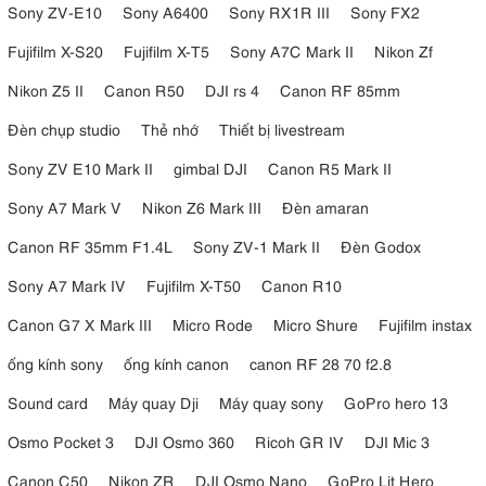
Sony ZV-E10
Sony A6400
Sony RX1R III
Sony FX2
Fujifilm X-S20
Fujifilm X-T5
Sony A7C Mark II
Nikon Zf
Nikon Z5 II
Canon R50
DJI rs 4
Canon RF 85mm
Đèn chụp studio
Thẻ nhớ
Thiết bị livestream
Sony ZV E10 Mark II
gimbal DJI
Canon R5 Mark II
Sony A7 Mark V
Nikon Z6 Mark III
Đèn amaran
Canon RF 35mm F1.4L
Sony ZV-1 Mark II
Đèn Godox
Sony A7 Mark IV
Fujifilm X-T50
Canon R10
Canon G7 X Mark III
Micro Rode
Micro Shure
Fujifilm instax
ống kính sony
ống kính canon
canon RF 28 70 f2.8
Sound card
Máy quay Dji
Máy quay sony
GoPro hero 13
Osmo Pocket 3
DJI Osmo 360
Ricoh GR IV
DJI Mic 3
Canon C50
Nikon ZR
DJI Osmo Nano
GoPro Lit Hero