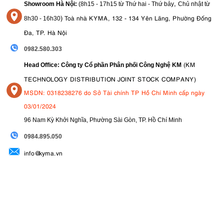
,
Showroom Hà Nội:
(8h15 - 17h15 từ Thứ hai - Thứ bảy
Chủ nhật từ
)
Toà nhà KYMA, 132 - 134 Yên Lãng, Phường Đống
8
h30 - 16h30
Đa, TP. Hà Nội
0982.580.303
(KM
Head Office: Công ty Cổ phần Phân phối Công Nghệ KM
TECHNOLOGY DISTRIBUTION JOINT STOCK COMPANY)
MSDN: 0318238276 do Sở Tài chính TP Hồ Chí Minh cấp ngày
03/01/2024
96 Nam Kỳ Khởi Nghĩa, Phường Sài Gòn, TP. Hồ Chí Minh
09
84.895.050
info@kyma.vn