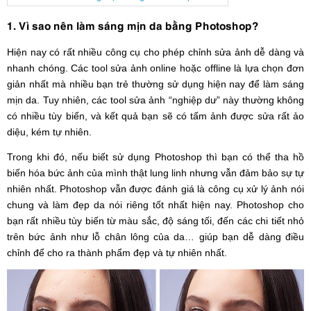
1. Vì sao nên làm sáng mịn da bằng Photoshop?
Hiện nay có rất nhiều công cụ cho phép chỉnh sửa ảnh dễ dàng và
nhanh chóng. Các tool sửa ảnh online hoặc offline là lựa chọn đơn
giản nhất mà nhiều bạn trẻ thường sử dụng hiện nay để làm sáng
mịn da. Tuy nhiên, các tool sửa ảnh “nghiệp dư” này thường không
có nhiều tùy biến, và kết quả bạn sẽ có tấm ảnh được sửa rất ảo
diệu, kém tự nhiên.
Trong khi đó, nếu biết sử dụng Photoshop thì bạn có thể tha hồ
biến hóa bức ảnh của mình thật lung linh nhưng vẫn đảm bảo sự tự
nhiên nhất. Photoshop vẫn được đánh giá là công cụ xử lý ảnh nói
chung và làm đẹp da nói riêng tốt nhất hiện nay. Photoshop cho
bạn rất nhiều tùy biến từ màu sắc, độ sáng tối, đến các chi tiết nhỏ
trên bức ảnh như lỗ chân lông của da… giúp bạn dễ dàng điều
chỉnh để cho ra thành phẩm đẹp và tự nhiên nhất.