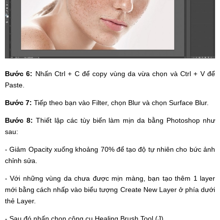
Bước 6:
Nhấn Ctrl + C để copy vùng da vừa chọn và Ctrl + V để
Paste.
Bước 7:
Tiếp theo bạn vào Filter, chọn Blur và chọn Surface Blur.
Bước 8:
Thiết lập các tùy biến làm mịn da bằng Photoshop như
sau:
- Giảm Opacity xuống khoảng 70% để tạo độ tự nhiên cho bức ảnh
chỉnh sửa.
- Với những vùng da chưa được mịn màng, bạn tạo thêm 1 layer
mới bằng cách nhấp vào biểu tượng Create New Layer ở phía dưới
thẻ Layer.
- Sau đó nhấn chọn công cụ Healing Brush Tool (J).