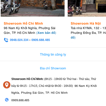
Showroom Hồ Chí Minh
Showroom Hà Nội
96 Nam Kỳ Khởi Nghĩa, Phường Sài
Toà nhà KYMA, 132 - 1
Xem bản đồ
Gòn, TP. Hồ Chí Minh
(
)
Phường Đống Đa, TP. H
đồ
)
0948.024.334
-
0909.688.485
0982.580.303
-
0938
Thông tin công ty
Địa chỉ Showroom
Showroom Hồ Chí Minh:
(8h15 - 19h00 từ
Thứ hai - Thứ sáu, Thứ
96 Nam Kỳ Khởi
bảy từ
8h15 - 17h15,
Chủ nhật từ 8
h30 - 16h30
)
Nghĩa, Phường Sài Gòn, TP. Hồ Chí Minh
0909.688.485