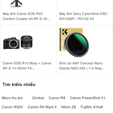
Máy ảnh Canon EOS R50
Máy ảnh Sony CyberShot DSC-
Content Creator Kit RF-S 18-
RX100M7 / RX100 VII
45mm IS STM
Canon EOS R10 Body + Canon
Kính lọc K&F Concept Nano
RF-S 14-30mm F4-
Dazzle ND2-400 ( 1-9 Stop
6.3 IS STM PZ
) 72mm KF01.2361
Tìm kiếm nhiều
Micro thu âm
Gimbal
Canon R8
Canon PowerShot V1
Canon R50V
Canon R6 Mark II
Nikon Z8
Fujifilm X-Half