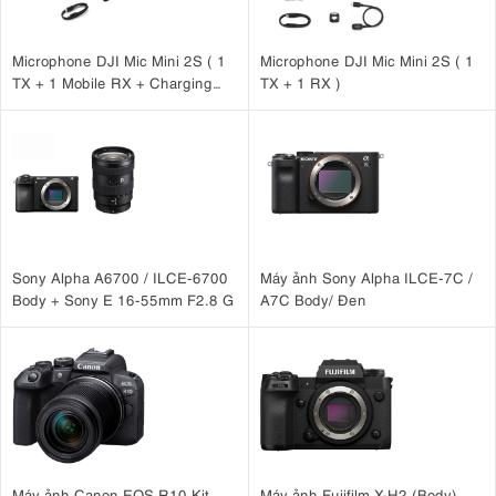
Microphone DJI Mic Mini 2S ( 1
Microphone DJI Mic Mini 2S ( 1
TX + 1 Mobile RX + Charging
TX + 1 RX )
Case )
Sony Alpha A6700 / ILCE-6700
Máy ảnh Sony Alpha ILCE-7C /
Body + Sony E 16-55mm F2.8 G
A7C Body/ Đen
Máy ảnh Canon EOS R10 Kit
Máy ảnh Fujifilm X-H2 (Body)