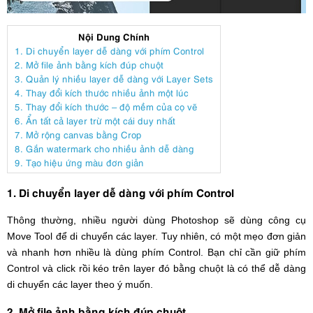
Nội Dung Chính
1. Di chuyển layer dễ dàng với phím Control
2. Mở file ảnh bằng kích đúp chuột
3. Quản lý nhiều layer dễ dàng với Layer Sets
4. Thay đổi kích thước nhiều ảnh một lúc
5. Thay đổi kích thước – độ mềm của cọ vẽ
6. Ẩn tất cả layer trừ một cái duy nhất
7. Mở rộng canvas bằng Crop
8. Gắn watermark cho nhiều ảnh dễ dàng
9. Tạo hiệu ứng màu đơn giản
1. Di chuyển layer dễ dàng với phím Control
Thông thường, nhiều người dùng Photoshop sẽ dùng công cụ
Move Tool để di chuyển các layer. Tuy nhiên, có một mẹo đơn giản
và nhanh hơn nhiều là dùng phím Control. Bạn chỉ cần giữ phím
Control và click rồi kéo trên layer đó bằng chuột là có thể dễ dàng
di chuyển các layer theo ý muốn.
2. Mở file ảnh bằng kích đúp chuột