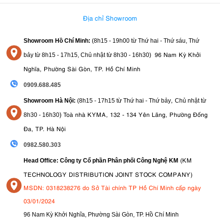
Địa chỉ Showroom
Showroom Hồ Chí Minh:
(8h15 - 19h00 từ
Thứ hai - Thứ sáu, Thứ
96 Nam Kỳ Khởi
bảy từ
8h15 - 17h15,
Chủ nhật từ 8
h30 - 16h30
)
Nghĩa, Phường Sài Gòn, TP. Hồ Chí Minh
0909.688.485
,
Showroom Hà Nội:
(8h15 - 17h15 từ Thứ hai - Thứ bảy
Chủ nhật từ
)
Toà nhà KYMA, 132 - 134 Yên Lãng, Phường Đống
8
h30 - 16h30
Đa, TP. Hà Nội
0982.580.303
(KM
Head Office: Công ty Cổ phần Phân phối Công Nghệ KM
TECHNOLOGY DISTRIBUTION JOINT STOCK COMPANY)
MSDN: 0318238276 do Sở Tài chính TP Hồ Chí Minh cấp ngày
03/01/2024
96 Nam Kỳ Khởi Nghĩa, Phường Sài Gòn, TP. Hồ Chí Minh