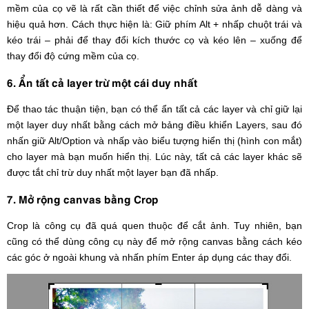
mềm của cọ vẽ là rất cần thiết để việc chỉnh sửa ảnh dễ dàng và
hiệu quả hơn. Cách thực hiện là: Giữ phím Alt + nhấp chuột trái và
kéo trái – phải để thay đổi kích thước cọ và kéo lên – xuống để
thay đổi độ cứng mềm của cọ.
6. Ẩn tất cả layer trừ một cái duy nhất
Để thao tác thuận tiện, bạn có thể ẩn tất cả các layer và chỉ giữ lại
một layer duy nhất bằng cách mở bảng điều khiển Layers, sau đó
nhấn giữ Alt/Option và nhấp vào biểu tượng hiển thị (hình con mắt)
cho layer mà bạn muốn hiển thị. Lúc này, tất cả các layer khác sẽ
được tắt chỉ trừ duy nhất một layer bạn đã nhấp.
7. Mở rộng canvas bằng Crop
Crop là công cụ đã quá quen thuộc để cắt ảnh. Tuy nhiên, bạn
cũng có thể dùng công cụ này để mở rộng canvas bằng cách kéo
các góc ở ngoài khung và nhấn phím Enter áp dụng các thay đổi.