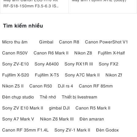
RF-S18-150mm F3.5-6.3 IS
STM
Tìm kiếm nhiều
Micro thu âm
Gimbal
Canon R8
Canon PowerShot V1
Canon R50V
Canon R6 Mark II
Nikon Z8
Fujifilm X-Half
Sony ZV-E10
Sony A6400
Sony RX1R III
Sony FX2
Fujifilm X-S20
Fujifilm X-T5
Sony A7C Mark II
Nikon Zf
Nikon Z5 II
Canon R50
DJI rs 4
Canon RF 85mm
Đèn chụp studio
Thẻ nhớ
Thiết bị livestream
Sony ZV E10 Mark II
gimbal DJI
Canon R5 Mark II
Sony A7 Mark V
Nikon Z6 Mark III
Đèn amaran
Canon RF 35mm F1.4L
Sony ZV-1 Mark II
Đèn Godox