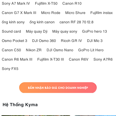
Sony A7 Mark IV
Fujifilm X-T50
Canon R10
Canon G7 X Mark III
Micro Rode
Micro Shure
Fujifilm instax
ống kính sony
ống kính canon
canon RF 28 70 f2.8
Sound card
Máy quay Dji
Máy quay sony
GoPro hero 13
Osmo Pocket 3
DJI Osmo 360
Ricoh GR IV
DJI Mic 3
Canon C50
Nikon ZR
DJI Osmo Nano
GoPro Lit Hero
Canon R6 Mark III
Fujifilm X-T30 III
Canon R6V
Sony A7R6
Sony FX5
Hệ Thống Kyma