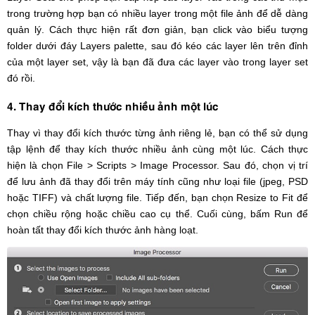
trong trường hợp bạn có nhiều layer trong một file ảnh để dễ dàng
quản lý. Cách thực hiện rất đơn giản, bạn click vào biểu tượng
folder dưới đáy Layers palette, sau đó kéo các layer lên trên đỉnh
của một layer set, vậy là bạn đã đưa các layer vào trong layer set
đó rồi.
4. Thay đổi kích thước nhiều ảnh một lúc
Thay vì thay đổi kích thước từng ảnh riêng lẻ, bạn có thể sử dụng
tập lệnh để thay kích thước nhiều ảnh cùng một lúc. Cách thực
hiện là chọn File > Scripts > Image Processor. Sau đó, chọn vị trí
để lưu ảnh đã thay đổi trên máy tính cũng như loại file (jpeg, PSD
hoặc TIFF) và chất lượng file. Tiếp đến, bạn chọn Resize to Fit để
chọn chiều rộng hoặc chiều cao cụ thể. Cuối cùng, bấm Run để
hoàn tất thay đổi kích thước ảnh hàng loạt.