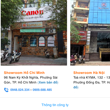
Showroom Hồ Chí Minh
Showroom Hà Nội
96 Nam Kỳ Khởi Nghĩa, Phường Sài
Toà nhà KYMA, 132 - 1
Xem bản đồ
Gòn, TP. Hồ Chí Minh
(
)
Phường Đống Đa, TP. H
đồ
)
0948.024.334
-
0909.688.485
0982.580.303
-
0938
Thông tin công ty