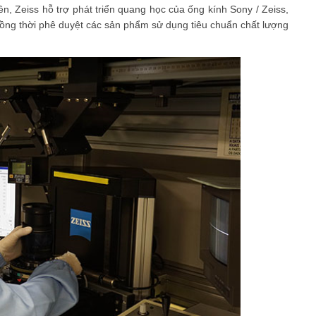
ên, Zeiss hỗ trợ phát triển quang học của ống kính Sony / Zeiss,
, đồng thời phê duyệt các sản phẩm sử dụng tiêu chuẩn chất lượng