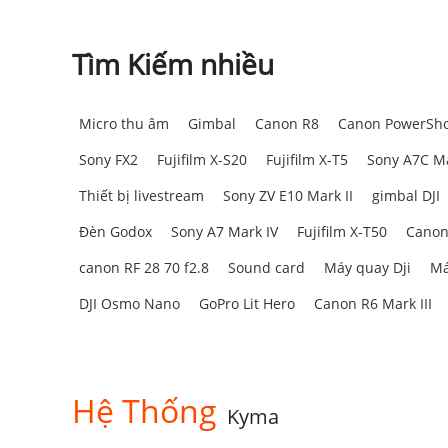
Tìm Kiếm nhiều
Micro thu âm
Gimbal
Canon R8
Canon PowerSho
Sony FX2
Fujifilm X-S20
Fujifilm X-T5
Sony A7C Ma
Thiết bị livestream
Sony ZV E10 Mark II
gimbal DJI
Đèn Godox
Sony A7 Mark IV
Fujifilm X-T50
Canon
canon RF 28 70 f2.8
Sound card
Máy quay Dji
Má
DJI Osmo Nano
GoPro Lit Hero
Canon R6 Mark III
Hệ Thống
Kyma