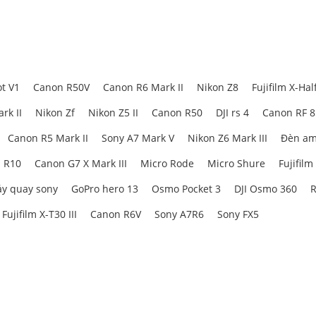
t V1
Canon R50V
Canon R6 Mark II
Nikon Z8
Fujifilm X-Hal
rk II
Nikon Zf
Nikon Z5 II
Canon R50
DJI rs 4
Canon RF 
Canon R5 Mark II
Sony A7 Mark V
Nikon Z6 Mark III
Đèn am
 R10
Canon G7 X Mark III
Micro Rode
Micro Shure
Fujifilm
y quay sony
GoPro hero 13
Osmo Pocket 3
DJI Osmo 360
R
Fujifilm X-T30 III
Canon R6V
Sony A7R6
Sony FX5