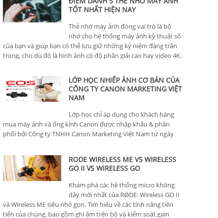
ĐIỂM DANH 5 THẺ NHỚ MÁY ẢNH
TỐT NHẤT HIỆN NAY
Thẻ nhớ máy ảnh đóng vai trò là bộ
nhớ cho hệ thống máy ảnh kỹ thuật số
của bạn và giúp bạn có thể lưu giữ những kỷ niệm đáng trân
trọng, cho dù đó là hình ảnh có độ phân giải cao hay video 4K.
LỚP HỌC NHIẾP ẢNH CƠ BẢN CỦA
CÔNG TY CANON MARKETING VIỆT
NAM
Lớp học chỉ áp dụng cho khách hàng
mua máy ảnh và ống kính Canon được nhập khẩu & phân
phối bởi Công ty TNHH Canon Marketing Việt Nam từ ngày
01/01/2024.
RODE WIRELESS ME VS WIRELESS
GO II VS WIRELESS GO
Khám phá các hệ thống micro không
dây mới nhất của RØDE: Wireless GO II
và Wireless ME siêu nhỏ gọn. Tìm hiểu về các tính năng tiên
tiến của chúng, bao gồm ghi âm trên bộ và kiểm soát gain