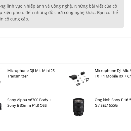
ong lĩnh vực Nhiếp ảnh và Công nghệ. Những bài viết của cô
ụ kiện photo đến những đồ chơi công nghệ khác. Bạn có thể
in cô cung cấp.
Microphone DJI Mic Mini 2S
Microphone DJI Mic M
Transmitter
TX + 1 Mobile RX + C
Case )
Sony Alpha A6700 Body +
Ống kính Sony E 16
Sony E 35mm F1.8 OSS
G / SEL1655G