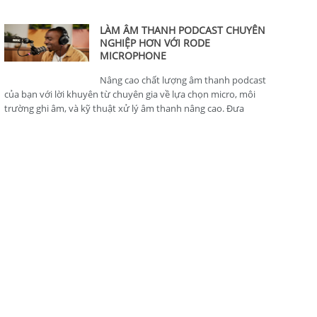
thông minh, hoàn hảo cho nhà sản xuất nội dung.
LÀM ÂM THANH PODCAST CHUYÊN
NGHIỆP HƠN VỚI RODE
MICROPHONE
Nâng cao chất lượng âm thanh podcast
của bạn với lời khuyên từ chuyên gia về lựa chọn micro, môi
trường ghi âm, và kỹ thuật xử lý âm thanh nâng cao. Đưa
podcast của bạn lên tiêu chuẩn chuyên nghiệp.