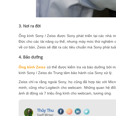
3. Nơi ra đời
Ống kính Sony / Zeiss được Sony phát triển tại các nhà m
Đức cho các tài năng cụ thể, nhưng máy móc thử nghiệm cho
về cơ bản, Zeiss sẽ đặt ra các tiêu chuẩn mà Sony phải tuân
4. Bảo dưỡng
Ống kính Zeiss
có thể được kiểm tra và bảo dưỡng bởi mạn
kính Sony / Zeiss do Trung tâm bảo hành của Sony xử lý.
Zeiss chỉ ra rằng ngoài Sony, họ cũng đã hợp tác với Micr
minh, cũng như Logitech cho webcam. Những quan hệ đối tá
ảnh di động và 7 triệu ống kính cho webcam, tương ứng.
Thủy Thu
Staff Writer