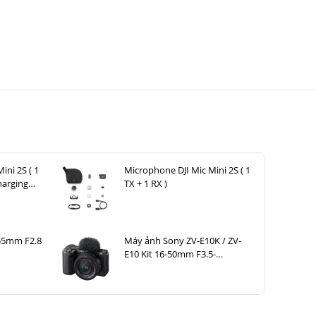
ini 2S ( 1
Microphone DJI Mic Mini 2S ( 1
harging
TX + 1 RX )
-55mm F2.8
Máy ảnh Sony ZV-E10K / ZV-
E10 Kit 16-50mm F3.5-
5.6 OSS II