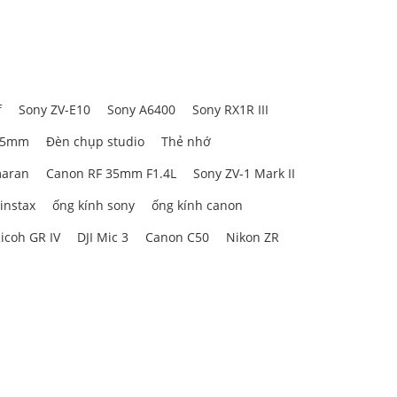
f
Sony ZV-E10
Sony A6400
Sony RX1R III
85mm
Đèn chụp studio
Thẻ nhớ
aran
Canon RF 35mm F1.4L
Sony ZV-1 Mark II
 instax
ống kính sony
ống kính canon
icoh GR IV
DJI Mic 3
Canon C50
Nikon ZR