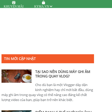
KHUYẾN MÃI
KYMA.VN
TIN MỚI CẬP NHẬT
TẠI SAO NÊN DÙNG MÁY GHI ÂM
TRONG QUAY VLOG?
Cho dù bạn là một Vlogger dày dặn
kinh nghiệm hay chỉ mới bắt đầu, dùng
máy ghi âm trong quay vlog có thể nâng cao đáng kể chất
lượng video của bạn, giúp bạn trở nên khác biệt.