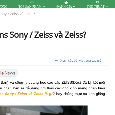
ƯỜNG
TOP SẢN PHẨM
ĐÁNH GIÁ
THỦ THUẬT
ony / Zeiss và Zeiss?
ns Sony / Zeiss và Zeiss?
Xem các bài viết của tác giả
 Bản) và công ty quang học cao cấp ZEISS(Đức) đã ký kết mối
ền chặt. Bạn sẽ dễ dàng tìm thấy các ống kính mang nhãn hiệu
ns Sony / Zeiss và Zeiss là gì
?
hay chúng thực sự khá giống