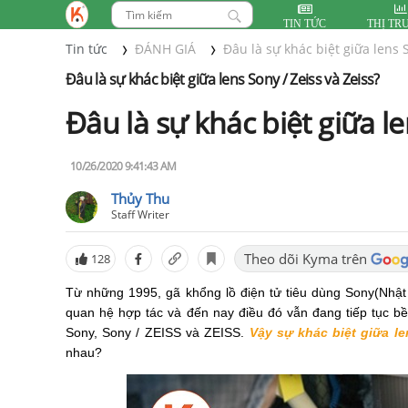
TIN TỨC
THỊ TR
Tin tức
ĐÁNH GIÁ
Đâu là sự khác biệt giữa lens S
Đâu là sự khác biệt giữa lens Sony / Zeiss và Zeiss?
Đâu là sự khác biệt giữa le
10/26/2020 9:41:43 AM
Thủy Thu
Staff Writer
Theo dõi Kyma trên
128
Từ những 1995, gã khổng lồ điện tử tiêu dùng Sony(Nhật
quan hệ hợp tác và đến nay điều đó vẫn đang tiếp tục b
Sony, Sony / ZEISS và ZEISS.
Vậy sự khác biệt giữa le
nhau?