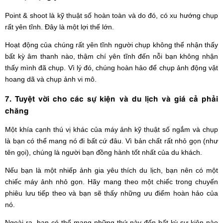
Point & shoot là kỹ thuật số hoàn toàn và do đó, có xu hướng chụp
rất yên tĩnh. Đây là một lợi thế lớn.
Hoạt động của chúng rất yên tĩnh người chụp không thể nhận thấy
bất kỳ âm thanh nào, thậm chí yên tĩnh đến nỗi bạn không nhận
thấy mình đã chụp. Vì lý đó, chúng hoàn hảo để chụp ảnh động vật
hoang dã và chụp ảnh vi mô.
7. Tuyệt vời cho các sự kiện và du lịch và giá cả phải
chăng
Một khía cạnh thú vị khác của máy ảnh kỹ thuật số ngắm và chụp
là bạn có thể mang nó đi bất cứ đâu. Vì bản chất rất nhỏ gọn (như
tên gọi), chúng là người bạn đồng hành tốt nhất của du khách.
Nếu bạn là một nhiếp ảnh gia yêu thích du lịch, bạn nên có một
chiếc máy ảnh nhỏ gọn. Hãy mang theo một chiếc trong chuyến
phiêu lưu tiếp theo và bạn sẽ thấy những ưu điểm hoàn hảo của
nó.
Ngoài ra, bạn có thể mang những thứ này đến bất kỳ sự kiện nào