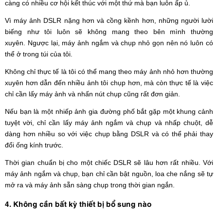
càng có nhiều cơ hội kết thúc với một thứ mà bạn luôn ấp ủ.
Vì máy ảnh DSLR nặng hơn và cồng kềnh hơn, những người lười
biếng như tôi luôn sẽ không mang theo bên mình thường
xuyên. Ngược lại, máy ảnh ngắm và chụp nhỏ gọn nên nó luôn có
thể ở trong túi của tôi.
Không chỉ thực tế là tôi có thể mang theo máy ảnh nhỏ hơn thường
xuyên hơn dẫn đến nhiều ảnh tôi chụp hơn, mà còn thực tế là việc
chỉ cần lấy máy ảnh và nhấn nút chụp cũng rất đơn giản.
Nếu bạn là một nhiếp ảnh gia đường phố bắt gặp một khung cảnh
tuyệt vời, chỉ cần lấy máy ảnh ngắm và chụp và nhấp chuột, dễ
dàng hơn nhiều so với việc chụp bằng DSLR và có thể phải thay
đổi ống kính trước.
Thời gian chuẩn bị cho một chiếc DSLR sẽ lâu hơn rất nhiều. Với
máy ảnh ngắm và chụp, bạn chỉ cần bật nguồn, loa che nắng sẽ tự
mở ra và máy ảnh sẵn sàng chụp trong thời gian ngắn.
4. Không cần bất kỳ thiết bị bổ sung nào