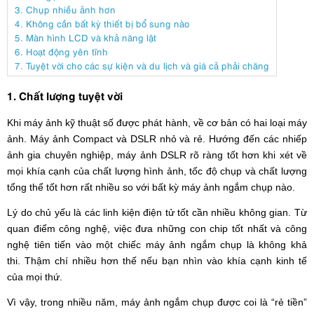
3. Chụp nhiều ảnh hơn
4. Không cần bất kỳ thiết bị bổ sung nào
5. Màn hình LCD và khả năng lật
6. Hoạt động yên tĩnh
7. Tuyệt vời cho các sự kiện và du lịch và giá cả phải chăng
1. Chất lượng tuyệt vời
Khi máy ảnh kỹ thuật số được phát hành, về cơ bản có hai loại máy
ảnh. Máy ảnh Compact và DSLR nhỏ và rẻ. Hướng đến các nhiếp
ảnh gia chuyên nghiệp, máy ảnh DSLR rõ ràng tốt hơn khi xét về
mọi khía cạnh của chất lượng hình ảnh, tốc độ chụp và chất lượng
tổng thể tốt hơn rất nhiều so với bất kỳ máy ảnh ngắm chụp nào.
Lý do chủ yếu là các linh kiện điện tử tốt cần nhiều không gian. Từ
quan điểm công nghệ, việc đưa những con chip tốt nhất và công
nghệ tiên tiến vào một chiếc máy ảnh ngắm chụp là không khả
thi. Thậm chí nhiều hơn thế nếu bạn nhìn vào khía cạnh kinh tế
của mọi thứ.
Vì vậy, trong nhiều năm, máy ảnh ngắm chụp được coi là “rẻ tiền”