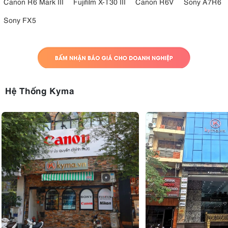
Canon R6 Mark III
Fujifilm X-T30 III
Canon R6V
Sony A7R6
Sony FX5
Hệ Thống Kyma