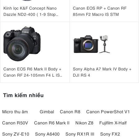
Kính lọc K&F Concept Nano
Canon EOS RP + Canon RF
Dazzle ND2-400 ( 1-9 Stop
85mm F2 Macro IS STM
) 72mm KF01.2361
Canon EOS R6 Mark II Body +
Sony Alpha A7 Mark IV Body +
Canon RF 24-105mm F4 L IS
DJI RS 4
USM
Tìm kiếm nhiều
Micro thu âm
Gimbal
Canon R8
Canon PowerShot V1
Canon R50V
Canon R6 Mark II
Nikon Z8
Fujifilm X-Half
Sony ZV-E10
Sony A6400
Sony RX1R III
Sony FX2