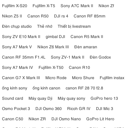
Fujifilm X-S20
Fujifilm X-T5
Sony A7C Mark II
Nikon Zf
Nikon Z5 II
Canon R50
DJI rs 4
Canon RF 85mm
Đèn chụp studio
Thẻ nhớ
Thiết bị livestream
Sony ZV E10 Mark II
gimbal DJI
Canon R5 Mark II
Sony A7 Mark V
Nikon Z6 Mark III
Đèn amaran
Canon RF 35mm F1.4L
Sony ZV-1 Mark II
Đèn Godox
Sony A7 Mark IV
Fujifilm X-T50
Canon R10
Canon G7 X Mark III
Micro Rode
Micro Shure
Fujifilm instax
ống kính sony
ống kính canon
canon RF 28 70 f2.8
Sound card
Máy quay Dji
Máy quay sony
GoPro hero 13
Osmo Pocket 3
DJI Osmo 360
Ricoh GR IV
DJI Mic 3
Canon C50
Nikon ZR
DJI Osmo Nano
GoPro Lit Hero