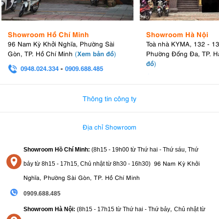
Showroom Hồ Chí Minh
Showroom Hà Nội
96 Nam Kỳ Khởi Nghĩa, Phường Sài
Toà nhà KYMA, 132 - 1
Xem bản đồ
Gòn, TP. Hồ Chí Minh
(
)
Phường Đống Đa, TP. H
đồ
)
0948.024.334
-
0909.688.485
0982.580.303
-
0938
Thông tin công ty
Địa chỉ Showroom
Showroom Hồ Chí Minh:
(8h15 - 19h00 từ
Thứ hai - Thứ sáu, Thứ
96 Nam Kỳ Khởi
bảy từ
8h15 - 17h15,
Chủ nhật từ 8
h30 - 16h30
)
Nghĩa, Phường Sài Gòn, TP. Hồ Chí Minh
0909.688.485
,
Showroom Hà Nội:
(8h15 - 17h15 từ Thứ hai - Thứ bảy
Chủ nhật từ