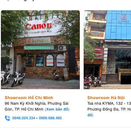
Showroom Hồ Chí Minh
Showroom Hà Nội
96 Nam Kỳ Khởi Nghĩa, Phường Sài
Toà nhà KYMA, 132 - 1
Xem bản đồ
Gòn, TP. Hồ Chí Minh
(
)
Phường Đống Đa, TP. H
đồ
)
0948.024.334
-
0909.688.485
0982.580.303
-
0938