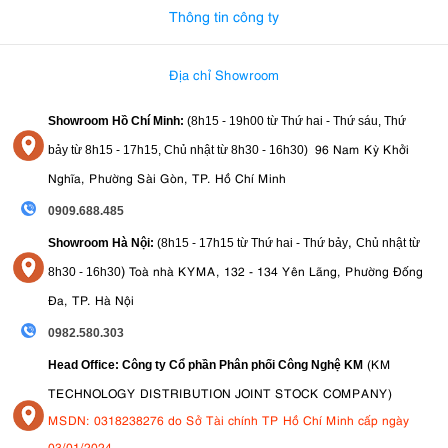
Thông tin công ty
Địa chỉ Showroom
Showroom Hồ Chí Minh:
(8h15 - 19h00 từ
Thứ hai - Thứ sáu, Thứ
96 Nam Kỳ Khởi
bảy từ
8h15 - 17h15,
Chủ nhật từ 8
h30 - 16h30
)
Nghĩa, Phường Sài Gòn, TP. Hồ Chí Minh
0909.688.485
,
Showroom Hà Nội:
(8h15 - 17h15 từ Thứ hai - Thứ bảy
Chủ nhật từ
)
Toà nhà KYMA, 132 - 134 Yên Lãng, Phường Đống
8
h30 - 16h30
Đa, TP. Hà Nội
0982.580.303
(KM
Head Office: Công ty Cổ phần Phân phối Công Nghệ KM
TECHNOLOGY DISTRIBUTION JOINT STOCK COMPANY)
MSDN: 0318238276 do Sở Tài chính TP Hồ Chí Minh cấp ngày
03/01/2024