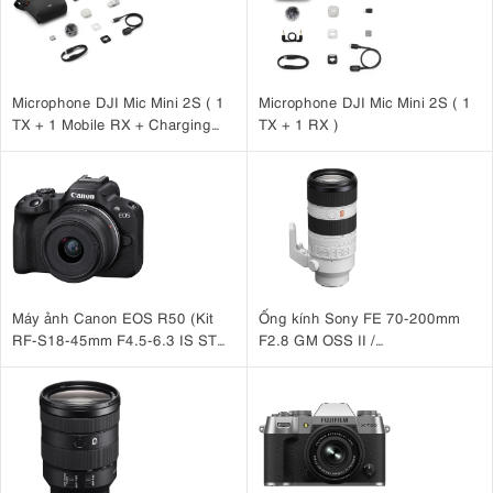
Microphone DJI Mic Mini 2S ( 1
Microphone DJI Mic Mini 2S ( 1
TX + 1 Mobile RX + Charging
TX + 1 RX )
Case )
Máy ảnh Canon EOS R50 (Kit
Ống kính Sony FE 70-200mm
RF-S18-45mm F4.5-6.3 IS STM
F2.8 GM OSS II /
Đen)
SEL70200GM2