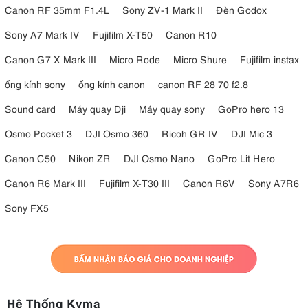
Canon RF 35mm F1.4L
Sony ZV-1 Mark II
Đèn Godox
Sony A7 Mark IV
Fujifilm X-T50
Canon R10
Canon G7 X Mark III
Micro Rode
Micro Shure
Fujifilm instax
ống kính sony
ống kính canon
canon RF 28 70 f2.8
Sound card
Máy quay Dji
Máy quay sony
GoPro hero 13
Osmo Pocket 3
DJI Osmo 360
Ricoh GR IV
DJI Mic 3
Canon C50
Nikon ZR
DJI Osmo Nano
GoPro Lit Hero
Canon R6 Mark III
Fujifilm X-T30 III
Canon R6V
Sony A7R6
Sony FX5
Hệ Thống Kyma