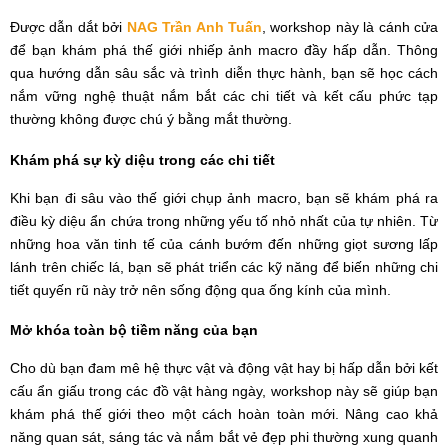
Được dẫn dắt bởi
NAG Trần Anh Tuấn
, workshop này là cánh cửa
để bạn khám phá thế giới nhiếp ảnh macro đầy hấp dẫn. Thông
qua hướng dẫn sâu sắc và trình diễn thực hành, bạn sẽ học cách
nắm vững nghệ thuật nắm bắt các chi tiết và kết cấu phức tạp
thường không được chú ý bằng mắt thường.
Khám phá sự kỳ diệu trong các chi tiết
Khi bạn đi sâu vào thế giới chụp ảnh macro, bạn sẽ khám phá ra
điều kỳ diệu ẩn chứa trong những yếu tố nhỏ nhất của tự nhiên. Từ
những hoa văn tinh tế của cánh bướm đến những giọt sương lấp
lánh trên chiếc lá, bạn sẽ phát triển các kỹ năng để biến những chi
tiết quyến rũ này trở nên sống động qua ống kính của mình.
Mở khóa toàn bộ tiềm năng của bạn
Cho dù bạn đam mê hệ thực vật và động vật hay bị hấp dẫn bởi kết
cấu ẩn giấu trong các đồ vật hàng ngày, workshop này sẽ giúp bạn
khám phá thế giới theo một cách hoàn toàn mới. Nâng cao khả
năng quan sát, sáng tác và nắm bắt vẻ đẹp phi thường xung quanh