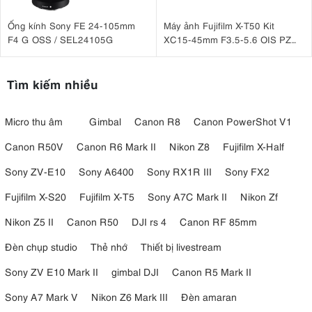
Ống kính Sony FE 24-105mm
Máy ảnh Fujifilm X-T50 Kit
F4 G OSS / SEL24105G
XC15-45mm F3.5-5.6 OIS PZ
Bạc
Tìm kiếm nhiều
Micro thu âm
Gimbal
Canon R8
Canon PowerShot V1
Canon R50V
Canon R6 Mark II
Nikon Z8
Fujifilm X-Half
Sony ZV-E10
Sony A6400
Sony RX1R III
Sony FX2
Fujifilm X-S20
Fujifilm X-T5
Sony A7C Mark II
Nikon Zf
Nikon Z5 II
Canon R50
DJI rs 4
Canon RF 85mm
Đèn chụp studio
Thẻ nhớ
Thiết bị livestream
Sony ZV E10 Mark II
gimbal DJI
Canon R5 Mark II
Sony A7 Mark V
Nikon Z6 Mark III
Đèn amaran