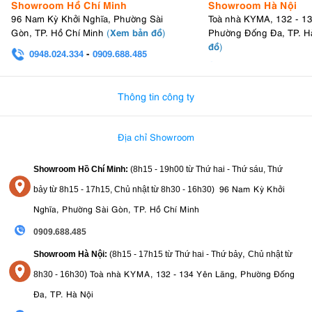
Showroom Hồ Chí Minh
Showroom Hà Nội
96 Nam Kỳ Khởi Nghĩa, Phường Sài
Toà nhà KYMA, 132 - 1
Xem bản đồ
Gòn, TP. Hồ Chí Minh
(
)
Phường Đống Đa, TP. H
đồ
)
0948.024.334
-
0909.688.485
0982.580.303
-
0938
Thông tin công ty
Địa chỉ Showroom
Showroom Hồ Chí Minh:
(8h15 - 19h00 từ
Thứ hai - Thứ sáu, Thứ
96 Nam Kỳ Khởi
bảy từ
8h15 - 17h15,
Chủ nhật từ 8
h30 - 16h30
)
Nghĩa, Phường Sài Gòn, TP. Hồ Chí Minh
0909.688.485
,
Showroom Hà Nội:
(8h15 - 17h15 từ Thứ hai - Thứ bảy
Chủ nhật từ
)
Toà nhà KYMA, 132 - 134 Yên Lãng, Phường Đống
8
h30 - 16h30
Đa, TP. Hà Nội