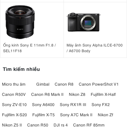
Ống kính Sony E 11mm F1.8 /
Máy ảnh Sony Alpha ILCE-6700
SEL11F18
/ A6700 Body
Tìm kiếm nhiều
Micro thu âm
Gimbal
Canon R8
Canon PowerShot V1
Canon R50V
Canon R6 Mark II
Nikon Z8
Fujifilm X-Half
Sony ZV-E10
Sony A6400
Sony RX1R III
Sony FX2
Fujifilm X-S20
Fujifilm X-T5
Sony A7C Mark II
Nikon Zf
Nikon Z5 II
Canon R50
DJI rs 4
Canon RF 85mm