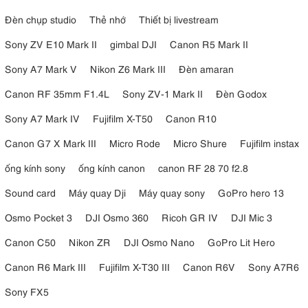
Đèn chụp studio
Thẻ nhớ
Thiết bị livestream
Sony ZV E10 Mark II
gimbal DJI
Canon R5 Mark II
Sony A7 Mark V
Nikon Z6 Mark III
Đèn amaran
Canon RF 35mm F1.4L
Sony ZV-1 Mark II
Đèn Godox
Sony A7 Mark IV
Fujifilm X-T50
Canon R10
Canon G7 X Mark III
Micro Rode
Micro Shure
Fujifilm instax
ống kính sony
ống kính canon
canon RF 28 70 f2.8
Sound card
Máy quay Dji
Máy quay sony
GoPro hero 13
Osmo Pocket 3
DJI Osmo 360
Ricoh GR IV
DJI Mic 3
Canon C50
Nikon ZR
DJI Osmo Nano
GoPro Lit Hero
Canon R6 Mark III
Fujifilm X-T30 III
Canon R6V
Sony A7R6
Sony FX5