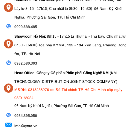
96 Nam Kỳ Khởi
bảy từ
8h15 - 17h15,
Chủ nhật từ 8
h30 - 16h30
)
Nghĩa, Phường Sài Gòn, TP. Hồ Chí Minh
0909.688.485
,
Showroom Hà Nội:
(8h15 - 17h15 từ Thứ hai - Thứ bảy
Chủ nhật từ
)
Toà nhà KYMA, 132 - 134 Yên Lãng, Phường Đống
8
h30 - 16h30
Đa, TP. Hà Nội
0982.580.303
(KM
Head Office: Công ty Cổ phần Phân phối Công Nghệ KM
TECHNOLOGY DISTRIBUTION JOINT STOCK COMPANY)
MSDN: 0318238276 do Sở Tài chính TP Hồ Chí Minh cấp ngày
03/01/2024
96 Nam Kỳ Khởi Nghĩa, Phường Sài Gòn, TP. Hồ Chí Minh
09
84.895.050
info@kyma.vn