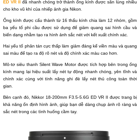
ED VR II
đã nhanh chóng trở thành ống kính được săn lùng nhiều
cho kho vũ khí của nhiếp ảnh gia Nikon.
Ống kính được cấu thành từ 16 thấu kính chia làm 12 nhóm, gồm
ba yếu tố phi cầu được sử dụng để giảm quang sai hình cầu và
biến dạng nhằm tạo ra hình ảnh sắc nét với kết xuất chính xác.
Hai yếu tố phân tán cực thấp làm giảm đáng kể viền màu và quang
sai màu để tạo ra độ rõ nét và độ chính xác màu cao hơn.
Mô-tơ siêu thanh Silent Wave Motor được tích hợp bên trong ống
kính mang lại hiệu suất lấy nét tự động nhanh chóng, yên tĩnh và
chính xác cùng với tính năng ghi đè lấy nét thủ công toàn thời
gian.
Bên cạnh đó, Nikkor 18-200mm F3.5-5.6G ED VR II được trang bị
khả năng ổn định hình ảnh, giúp bạn dễ dàng chụp ảnh rõ ràng và
sắc nét trong các tình huống cầm tay.