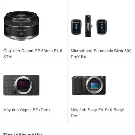
Case )
Ống kính Canon RF 50mm F1.8
Microphone Saramonic Blink 500
STM
ProX B4
Máy ảnh Sigma BF (Đen)
Máy ảnh Sony ZV-E10 Body/
Đen
Tìm kiếm nhiều