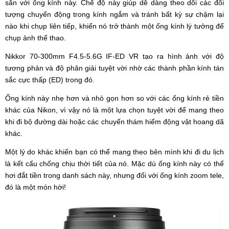
sẵn với ống kính này. Chế độ này giúp dễ dàng theo dõi các đối
tượng chuyển động trong kính ngắm và tránh bất kỳ sự chậm lại
nào khi chụp liên tiếp, khiến nó trở thành một ống kính lý tưởng để
chụp ảnh thể thao.
Nikkor 70-300mm F4.5-5.6G IF-ED VR tạo ra hình ảnh với độ
tương phản và độ phân giải tuyệt vời nhờ các thành phần kính tán
sắc cực thấp (ED) trong đó.
Ống kính này nhẹ hơn và nhỏ gọn hơn so với các ống kính rẻ tiền
khác của Nikon, vì vậy nó là một lựa chọn tuyệt vời để mang theo
khi đi bộ đường dài hoặc các chuyến thám hiểm động vật hoang dã
khác.
Một lý do khác khiến bạn có thể mang theo bên mình khi đi du lịch
là kết cấu chống chịu thời tiết của nó. Mặc dù ống kính này có thể
hơi đắt tiền trong danh sách này, nhưng đối với ống kính zoom tele,
đó là một món hời!