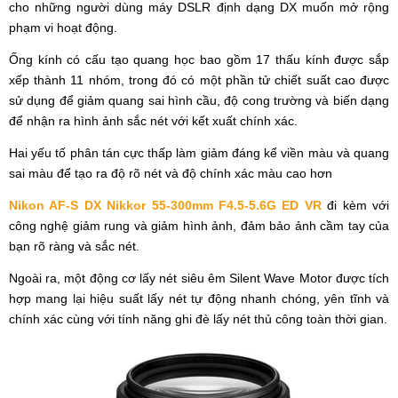
cho những người dùng máy DSLR định dạng DX muốn mở rộng
phạm vi hoạt động.
Ống kính có cấu tạo quang học bao gồm 17 thấu kính được sắp
xếp thành 11 nhóm, trong đó có một phần tử chiết suất cao được
sử dụng để giảm quang sai hình cầu, độ cong trường và biến dạng
để nhận ra hình ảnh sắc nét với kết xuất chính xác.
Hai yếu tố phân tán cực thấp làm giảm đáng kể viền màu và quang
sai màu để tạo ra độ rõ nét và độ chính xác màu cao hơn
Nikon AF-S DX Nikkor 55-300mm F4.5-5.6G ED VR
đi kèm với
công nghệ giảm rung và giảm hình ảnh, đảm bảo ảnh cầm tay của
bạn rõ ràng và sắc nét.
Ngoài ra, một động cơ lấy nét siêu êm Silent Wave Motor được tích
hợp mang lại hiệu suất lấy nét tự động nhanh chóng, yên tĩnh và
chính xác cùng với tính năng ghi đè lấy nét thủ công toàn thời gian.