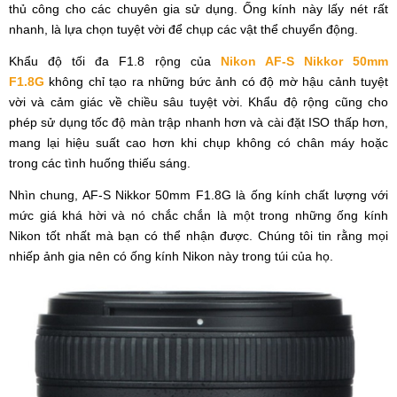
thủ công cho các chuyên gia sử dụng. Ống kính này lấy nét rất
nhanh, là lựa chọn tuyệt vời để chụp các vật thể chuyển động.
Khẩu độ tối đa F1.8 rộng của
Nikon AF-S Nikkor 50mm
F1.8G
không chỉ tạo ra những bức ảnh có độ mờ hậu cảnh tuyệt
vời và cảm giác về chiều sâu tuyệt vời. Khẩu độ rộng cũng cho
phép sử dụng tốc độ màn trập nhanh hơn và cài đặt ISO thấp hơn,
mang lại hiệu suất cao hơn khi chụp không có chân máy hoặc
trong các tình huống thiếu sáng.
Nhìn chung, AF-S Nikkor 50mm F1.8G là ống kính chất lượng với
mức giá khá hời và nó chắc chắn là một trong những ống kính
Nikon tốt nhất mà bạn có thể nhận được. Chúng tôi tin rằng mọi
nhiếp ảnh gia nên có ống kính Nikon này trong túi của họ.