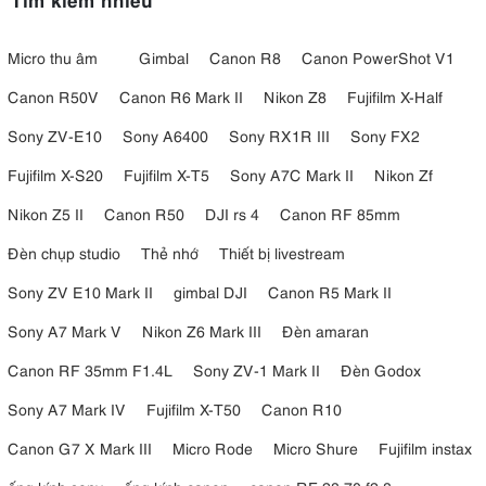
Micro thu âm
Gimbal
Canon R8
Canon PowerShot V1
Canon R50V
Canon R6 Mark II
Nikon Z8
Fujifilm X-Half
Sony ZV-E10
Sony A6400
Sony RX1R III
Sony FX2
Fujifilm X-S20
Fujifilm X-T5
Sony A7C Mark II
Nikon Zf
Nikon Z5 II
Canon R50
DJI rs 4
Canon RF 85mm
Đèn chụp studio
Thẻ nhớ
Thiết bị livestream
Sony ZV E10 Mark II
gimbal DJI
Canon R5 Mark II
Sony A7 Mark V
Nikon Z6 Mark III
Đèn amaran
Canon RF 35mm F1.4L
Sony ZV-1 Mark II
Đèn Godox
Sony A7 Mark IV
Fujifilm X-T50
Canon R10
Canon G7 X Mark III
Micro Rode
Micro Shure
Fujifilm instax