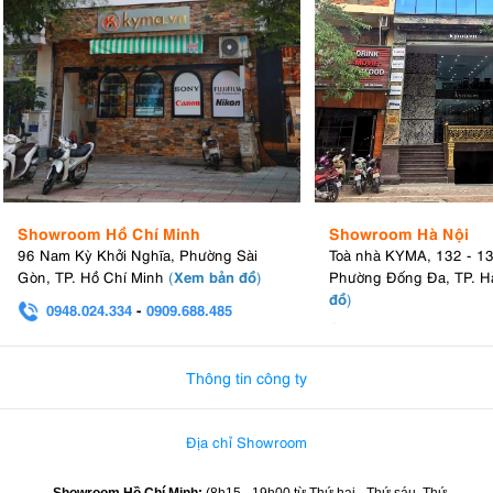
Showroom Hồ Chí Minh
Showroom Hà Nội
96 Nam Kỳ Khởi Nghĩa, Phường Sài
Toà nhà KYMA, 132 - 1
Xem bản đồ
Gòn, TP. Hồ Chí Minh
(
)
Phường Đống Đa, TP. H
đồ
)
0948.024.334
-
0909.688.485
0982.580.303
-
0938
Thông tin công ty
Địa chỉ Showroom
Showroom Hồ Chí Minh:
(8h15 - 19h00 từ
Thứ hai - Thứ sáu, Thứ