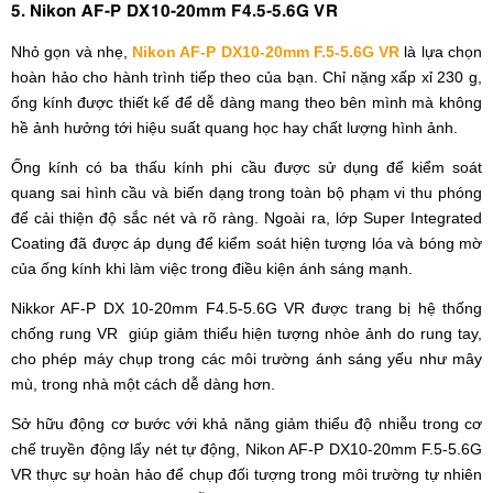
5. Nikon AF-P DX10-20mm F4.5-5.6G VR
Nhỏ gọn và nhẹ,
Nikon AF-P DX10-20mm F.5-5.6G VR
là lựa chọn
hoàn hảo cho hành trình tiếp theo của bạn. Chỉ nặng xấp xỉ 230 g,
ống kính được thiết kế để dễ dàng mang theo bên mình mà không
hề ảnh hưởng tới hiệu suất quang học hay chất lượng hình ảnh.
Ống kính có ba thấu kính phi cầu được sử dụng để kiểm soát
quang sai hình cầu và biến dạng trong toàn bộ phạm vi thu phóng
để cải thiện độ sắc nét và rõ ràng. Ngoài ra, lớp Super Integrated
Coating đã được áp dụng để kiểm soát hiện tượng lóa và bóng mờ
của ống kính khi làm việc trong điều kiện ánh sáng mạnh.
Nikkor AF-P DX 10-20mm F4.5-5.6G VR được trang bị hệ thống
chống rung VR giúp giảm thiểu hiện tượng nhòe ảnh do rung tay,
cho phép máy chụp trong các môi trường ánh sáng yếu như mây
mù, trong nhà một cách dễ dàng hơn.
Sở hữu động cơ bước với khả năng giảm thiểu độ nhiễu trong cơ
chế truyền động lấy nét tự động, Nikon AF-P DX10-20mm F.5-5.6G
VR thực sự hoàn hảo để chụp đối tượng trong môi trường tự nhiên