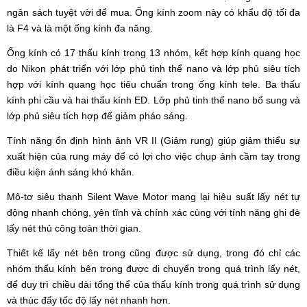
ngân sách tuyệt vời để mua. Ống kính zoom này có khẩu độ tối đa
là F4 và là một ống kính đa năng.
Ống kính có 17 thấu kính trong 13 nhóm, kết hợp kính quang học
do Nikon phát triển với lớp phủ tinh thể nano và lớp phủ siêu tích
hợp với kính quang học tiêu chuẩn trong ống kính tele. Ba thấu
kính phi cầu và hai thấu kính ED. Lớp phủ tinh thể nano bổ sung và
lớp phủ siêu tích hợp để giảm pháo sáng.
Tính năng ổn định hình ảnh VR II (Giảm rung) giúp giảm thiểu sự
xuất hiện của rung máy để có lợi cho việc chụp ảnh cầm tay trong
điều kiện ánh sáng khó khăn.
Mô-tơ siêu thanh Silent Wave Motor mang lại hiệu suất lấy nét tự
động nhanh chóng, yên tĩnh và chính xác cùng với tính năng ghi đè
lấy nét thủ công toàn thời gian.
Thiết kế lấy nét bên trong cũng được sử dụng, trong đó chỉ các
nhóm thấu kính bên trong được di chuyển trong quá trình lấy nét,
để duy trì chiều dài tổng thể của thấu kính trong quá trình sử dụng
và thúc đẩy tốc độ lấy nét nhanh hơn.