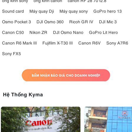
ống kính sony
ống kính canon
canon RF 28 70 f2.8
Sound card
Máy quay Dji
Máy quay sony
GoPro hero 13
Osmo Pocket 3
DJI Osmo 360
Ricoh GR IV
DJI Mic 3
Canon C50
Nikon ZR
DJI Osmo Nano
GoPro Lit Hero
Canon R6 Mark III
Fujifilm X-T30 III
Canon R6V
Sony A7R6
Sony FX5
Hệ Thống Kyma