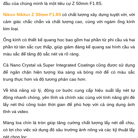
đầu của chúng mình là một tiêu cự Z 50mm F1.8S.
Nikon Nikkor Z 50mm F1.8S
có chất lượng xây dựng tuyệt vời, với
cảm giác chắc chắn và chất lượng cao, cùng với ngàm ống kính
kim loại.
Ống kính có thiết kế quang học bao gồm hai phần tử phi cầu và hai
phần tử tán sắc cực thấp, giúp giảm đáng kể quang sai hình cầu và
màu sắc để tăng độ sắc nét và rõ ràng.
Cả Nano Crystal và Super Integrated Coatings cũng được sử dụng
để ngăn chặn hiện tượng lóa sáng và bóng mờ để có màu sắc
trung thực hơn và độ tương phản cao hơn.
Về khả năng xử lý, động cơ bước cung cấp hiệu suất lấy nét tự
động nhanh chóng, yên tĩnh và chính xác cùng với tính năng ghi đè
lấy nét thủ công toàn thời gian để phù hợp với cả ứng dụng ảnh
tĩnh và video.
Màng loa chín lá tròn giúp tăng cường chất lượng lấy nét dễ chịu,
có lợi cho việc sử dụng độ sâu trường ảnh nông và các kỹ thuật lấy
nét chọn lọc.