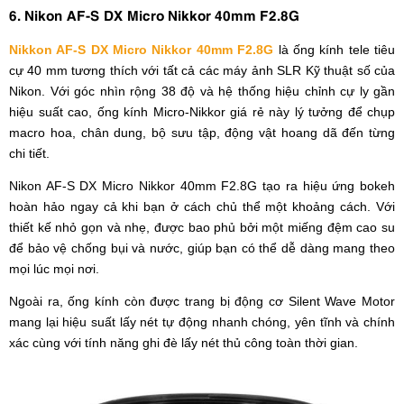
6. Nikon AF-S DX Micro Nikkor 40mm F2.8G
Nikkon AF-S DX Micro Nikkor 40mm F2.8G
là ống kính tele tiêu
cự 40 mm tương thích với tất cả các máy ảnh SLR Kỹ thuật số của
Nikon. Với góc nhìn rộng 38 độ và hệ thống hiệu chỉnh cự ly gần
hiệu suất cao, ống kính Micro-Nikkor giá rẻ này lý tưởng để chụp
macro hoa, chân dung, bộ sưu tập, động vật hoang dã đến từng
chi tiết.
Nikon AF-S DX Micro Nikkor 40mm F2.8G tạo ra hiệu ứng bokeh
hoàn hảo ngay cả khi bạn ở cách chủ thể một khoảng cách. Với
thiết kế nhỏ gọn và nhẹ, được bao phủ bởi một miếng đệm cao su
để bảo vệ chống bụi và nước, giúp bạn có thể dễ dàng mang theo
mọi lúc mọi nơi.
Ngoài ra, ống kính còn được trang bị động cơ Silent Wave Motor
mang lại hiệu suất lấy nét tự động nhanh chóng, yên tĩnh và chính
xác cùng với tính năng ghi đè lấy nét thủ công toàn thời gian.