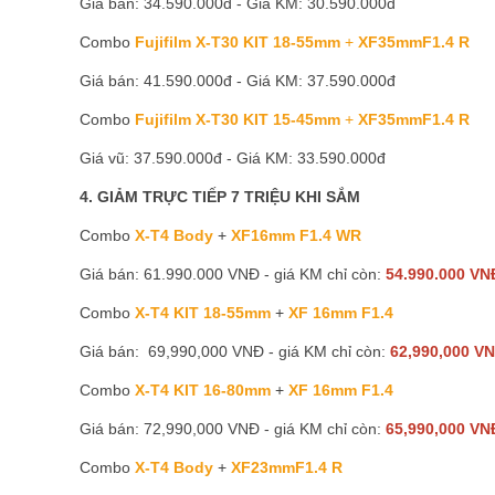
Giá bán: 34.590.000đ - Giá KM: 30.590.000đ
Combo
Fujifilm X-T30 KIT 18-55mm
+
XF35mmF1.4 R
Giá bán: 41.590.000đ - Giá KM: 37.590.000đ
Combo
Fujifilm X-T30 KIT 15-45mm
+
XF35mmF1.4 R
Giá vũ: 37.590.000đ - Giá KM: 33.590.000đ
4. GIẢM TRỰC TIẾP 7 TRIỆU KHI SẮM
Combo
X-T4 Body
+
XF16mm F1.4 WR
Giá bán: 61.990.000 VNĐ - giá KM chỉ còn:
54.990.000 VN
Combo
X-T4 KIT 18-55mm
+
XF 16mm F1.4
Giá bán: 69,990,000 VNĐ - giá KM chỉ còn:
62,990,000 V
Combo
X-T4 KIT 16-80mm
+
XF 16mm F1.4
Giá bán: 72,990,000 VNĐ - giá KM chỉ còn:
65,990,000 VN
Combo
X-T4 Body
+
XF23mmF1.4 R