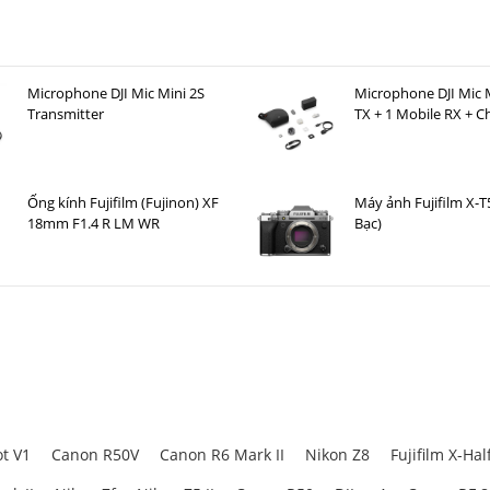
Microphone DJI Mic Mini 2S
Microphone DJI Mic M
Transmitter
TX + 1 Mobile RX + C
Case )
Ống kính Fujifilm (Fujinon) XF
Máy ảnh Fujifilm X-T
18mm F1.4 R LM WR
Bạc)
t V1
Canon R50V
Canon R6 Mark II
Nikon Z8
Fujifilm X-Hal