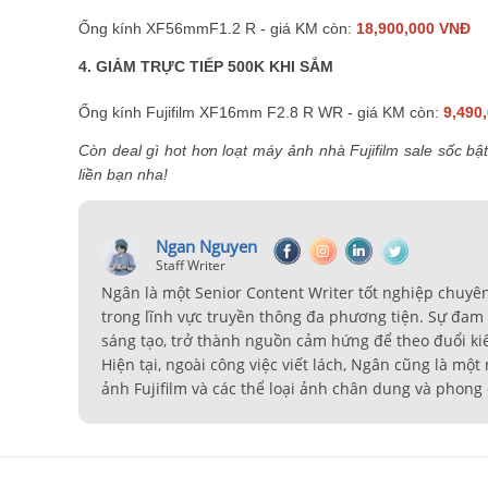
Ống kính XF56mmF1.2 R - giá KM còn:
18,900,000 VNĐ
4. GIẢM TRỰC TIẾP 500K KHI SẮM
Ống kính Fujifilm XF16mm F2.8 R WR - giá KM còn:
9,490
Còn deal gì hot hơn loạt máy ảnh nhà Fujifilm sale sốc b
liền bạn nha!
Ngan Nguyen
Staff Writer
Ngân là một Senior Content Writer tốt nghiệp chuyê
trong lĩnh vực truyền thông đa phương tiện. Sự đam m
sáng tạo, trở thành nguồn cảm hứng để theo đuổi ki
Hiện tại, ngoài công việc viết lách, Ngân cũng là mộ
ảnh Fujifilm và các thể loại ảnh chân dung và phong