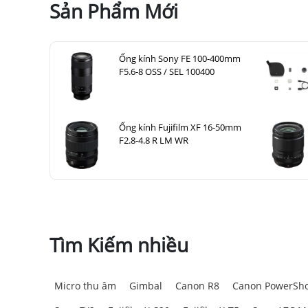
Sản Phẩm Mới
Ống kính Sony FE 100-400mm
F5.6-8 OSS / SEL 100400
Ống kính Fujifilm XF 16-50mm
F2.8-4.8 R LM WR
Tìm Kiếm nhiều
Micro thu âm
Gimbal
Canon R8
Canon PowerSho