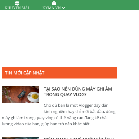
KHUYẾN MÃI
KYMA.VN
TIN MỚI CẬP NHẬT
TẠI SAO NÊN DÙNG MÁY GHI ÂM
TRONG QUAY VLOG?
Cho dù bạn là một Vlogger dày dặn
kinh nghiệm hay chỉ mới bắt đầu, dùng
máy ghi âm trong quay vlog có thể nâng cao đáng kể chất
lượng video của bạn, giúp bạn trở nên khác biệt.