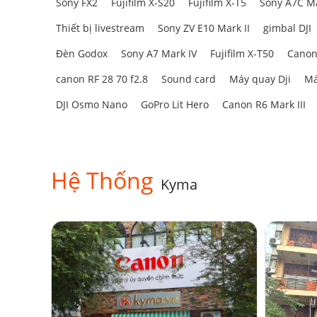
Sony FX2
Fujifilm X-S20
Fujifilm X-T5
Sony A7C Ma
Thiết bị livestream
Sony ZV E10 Mark II
gimbal DJI
Đèn Godox
Sony A7 Mark IV
Fujifilm X-T50
Canon
canon RF 28 70 f2.8
Sound card
Máy quay Dji
Má
DJI Osmo Nano
GoPro Lit Hero
Canon R6 Mark III
Hệ Thống
Kyma