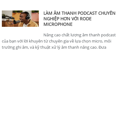
thông minh, hoàn hảo cho nhà sản xuất nội dung.
LÀM ÂM THANH PODCAST CHUYÊN
NGHIỆP HƠN VỚI RODE
MICROPHONE
Nâng cao chất lượng âm thanh podcast
của bạn với lời khuyên từ chuyên gia về lựa chọn micro, môi
trường ghi âm, và kỹ thuật xử lý âm thanh nâng cao. Đưa
podcast của bạn lên tiêu chuẩn chuyên nghiệp.