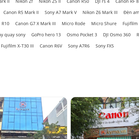
rk II
Nikon Zf
Nikon Z5 II
Canon R50
DJI rs 4
Canon RF 
Canon R5 Mark II
Sony A7 Mark V
Nikon Z6 Mark III
Đèn am
 R10
Canon G7 X Mark III
Micro Rode
Micro Shure
Fujifilm
y quay sony
GoPro hero 13
Osmo Pocket 3
DJI Osmo 360
R
Fujifilm X-T30 III
Canon R6V
Sony A7R6
Sony FX5