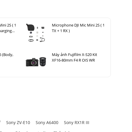
ini 2S ( 1
Microphone DJI Mic Mini 2S ( 1
harging
TX + 1 RX )
5 (Body,
Máy ảnh Fujifilm X-S20 Kit
XF16-80mm F4 R OIS WR
f
Sony ZV-E10
Sony A6400
Sony RX1R III