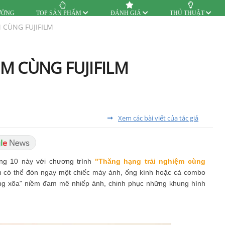
ƯỜNG
TOP SẢN PHẨM
ĐÁNH GIÁ
THỦ THUẬT
 CÙNG FUJIFILM
M CÙNG FUJIFILM
Xem các bài viết của tác giả
ng 10 này với chương trình
"Thăng hạng trải nghiệm cùng
có thể đón ngay một chiếc máy ảnh, ống kính hoặc cả combo
bung xõa" niềm đam mê nhiếp ảnh, chinh phục những khung hình