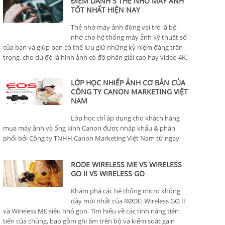
ĐIỂM DANH 5 THẺ NHỚ MÁY ẢNH
TỐT NHẤT HIỆN NAY
Thẻ nhớ máy ảnh đóng vai trò là bộ
nhớ cho hệ thống máy ảnh kỹ thuật số
của bạn và giúp bạn có thể lưu giữ những kỷ niệm đáng trân
trọng, cho dù đó là hình ảnh có độ phân giải cao hay video 4K.
LỚP HỌC NHIẾP ẢNH CƠ BẢN CỦA
CÔNG TY CANON MARKETING VIỆT
NAM
Lớp học chỉ áp dụng cho khách hàng
mua máy ảnh và ống kính Canon được nhập khẩu & phân
phối bởi Công ty TNHH Canon Marketing Việt Nam từ ngày
01/01/2024.
RODE WIRELESS ME VS WIRELESS
GO II VS WIRELESS GO
Khám phá các hệ thống micro không
dây mới nhất của RØDE: Wireless GO II
và Wireless ME siêu nhỏ gọn. Tìm hiểu về các tính năng tiên
tiến của chúng, bao gồm ghi âm trên bộ và kiểm soát gain