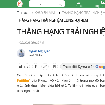
TIN TỨC
THỊ TR
Tin tức
KHUYẾN MÃI
THĂNG HẠNG TRẢI NGHIỆM
THĂNG HẠNG TRẢI NGHIỆM CÙNG FUJIFILM
THĂNG HẠNG TRẢI NGHIỆ
10/7/2021 9:59:27 AM
Ngan Nguyen
Staff Writer
Theo dõi Kyma trên
178
Cơ hội nâng cấp máy ảnh và ống kính xịn xò trong thá
Fujifilm"
của Kyma. Vô vàn khuyến mãi trong mơ để bạn 
máy ảnh ống - kính siêu hời nhà Fujifilm để thỏa sức "
điệu nghệ nhất.