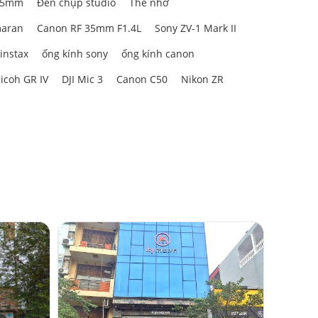
85mm
Đèn chụp studio
Thẻ nhớ
aran
Canon RF 35mm F1.4L
Sony ZV-1 Mark II
 instax
ống kính sony
ống kính canon
icoh GR IV
DJI Mic 3
Canon C50
Nikon ZR