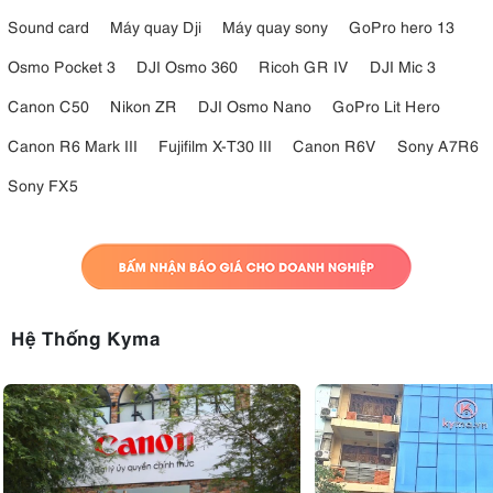
Sound card
Máy quay Dji
Máy quay sony
GoPro hero 13
Osmo Pocket 3
DJI Osmo 360
Ricoh GR IV
DJI Mic 3
Canon C50
Nikon ZR
DJI Osmo Nano
GoPro Lit Hero
Canon R6 Mark III
Fujifilm X-T30 III
Canon R6V
Sony A7R6
Sony FX5
Hệ Thống Kyma