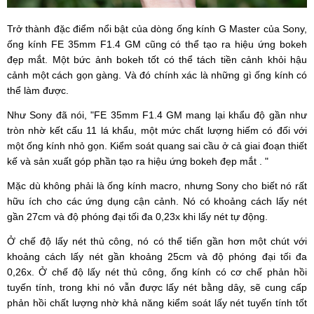
Trở thành đặc điểm nổi bật của dòng ống kính G Master của Sony,
ống kính FE 35mm F1.4 GM cũng có thể tạo ra hiệu ứng bokeh
đẹp mắt. Một bức ảnh bokeh tốt có thể tách tiền cảnh khỏi hậu
cảnh một cách gọn gàng. Và đó chính xác là những gì ống kính có
thể làm được.
Như Sony đã nói, "FE 35mm F1.4 GM mang lại khẩu độ gần như
tròn nhờ kết cấu 11 lá khẩu, một mức chất lượng hiếm có đối với
một ống kính nhỏ gọn. Kiểm soát quang sai cầu ở cả giai đoạn thiết
kế và sản xuất góp phần tạo ra hiệu ứng bokeh đẹp mắt . "
Mặc dù không phải là ống kính macro, nhưng Sony cho biết nó rất
hữu ích cho các ứng dụng cận cảnh. Nó có khoảng cách lấy nét
gần 27cm và độ phóng đại tối đa 0,23x khi lấy nét tự động.
Ở chế độ lấy nét thủ công, nó có thể tiến gần hơn một chút với
khoảng cách lấy nét gần khoảng 25cm và độ phóng đại tối đa
0,26x. Ở chế độ lấy nét thủ công, ống kính có cơ chế phản hồi
tuyến tính, trong khi nó vẫn được lấy nét bằng dây, sẽ cung cấp
phản hồi chất lượng nhờ khả năng kiểm soát lấy nét tuyến tính tốt