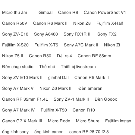
Micro thu âm
Gimbal
Canon R8
Canon PowerShot V1
Canon R50V
Canon R6 Mark II
Nikon Z8
Fujifilm X-Half
Sony ZV-E10
Sony A6400
Sony RX1R III
Sony FX2
Fujifilm X-S20
Fujifilm X-T5
Sony A7C Mark II
Nikon Zf
Nikon Z5 II
Canon R50
DJI rs 4
Canon RF 85mm
Đèn chụp studio
Thẻ nhớ
Thiết bị livestream
Sony ZV E10 Mark II
gimbal DJI
Canon R5 Mark II
Sony A7 Mark V
Nikon Z6 Mark III
Đèn amaran
Canon RF 35mm F1.4L
Sony ZV-1 Mark II
Đèn Godox
Sony A7 Mark IV
Fujifilm X-T50
Canon R10
Canon G7 X Mark III
Micro Rode
Micro Shure
Fujifilm instax
ống kính sony
ống kính canon
canon RF 28 70 f2.8