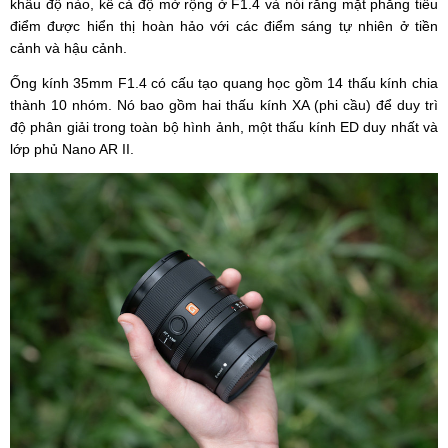
khẩu độ nào, kể cả độ mở rộng ở F1.4 và nói rằng mặt phẳng tiêu
điểm được hiển thị hoàn hảo với các điểm sáng tự nhiên ở tiền
cảnh và hậu cảnh.
Ống kính 35mm F1.4 có cấu tạo quang học gồm 14 thấu kính chia
thành 10 nhóm. Nó bao gồm hai thấu kính XA (phi cầu) để duy trì
độ phân giải trong toàn bộ hình ảnh, một thấu kính ED duy nhất và
lớp phủ Nano AR II.