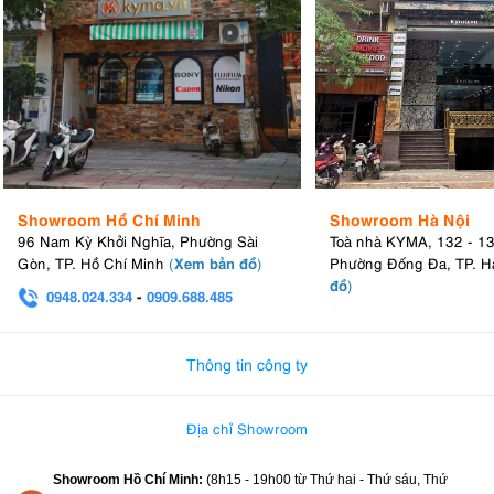
Showroom Hồ Chí Minh
Showroom Hà Nội
96 Nam Kỳ Khởi Nghĩa, Phường Sài
Toà nhà KYMA, 132 - 1
Xem bản đồ
Gòn, TP. Hồ Chí Minh
(
)
Phường Đống Đa, TP. H
đồ
)
0948.024.334
-
0909.688.485
0982.580.303
-
0938
Thông tin công ty
Địa chỉ Showroom
Showroom Hồ Chí Minh:
(8h15 - 19h00 từ
Thứ hai - Thứ sáu, Thứ