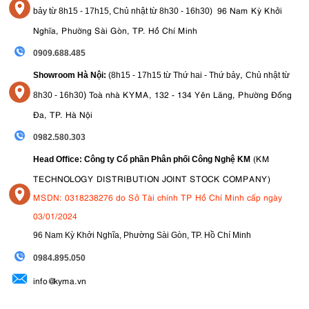
96 Nam Kỳ Khởi
bảy từ
8h15 - 17h15,
Chủ nhật từ 8
h30 - 16h30
)
Nghĩa, Phường Sài Gòn, TP. Hồ Chí Minh
0909.688.485
,
Showroom Hà Nội:
(8h15 - 17h15 từ Thứ hai - Thứ bảy
Chủ nhật từ
)
Toà nhà KYMA, 132 - 134 Yên Lãng, Phường Đống
8
h30 - 16h30
Đa, TP. Hà Nội
0982.580.303
(KM
Head Office: Công ty Cổ phần Phân phối Công Nghệ KM
TECHNOLOGY DISTRIBUTION JOINT STOCK COMPANY)
MSDN: 0318238276 do Sở Tài chính TP Hồ Chí Minh cấp ngày
03/01/2024
96 Nam Kỳ Khởi Nghĩa, Phường Sài Gòn, TP. Hồ Chí Minh
09
84.895.050
info@kyma.vn