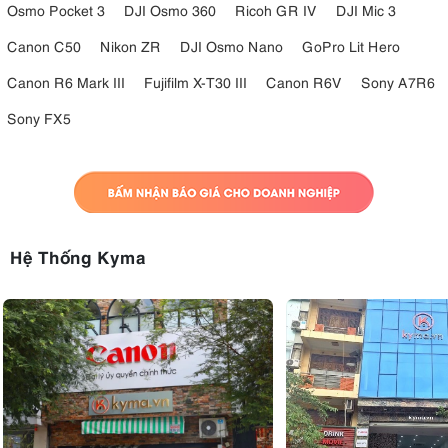
Osmo Pocket 3
DJI Osmo 360
Ricoh GR IV
DJI Mic 3
Canon C50
Nikon ZR
DJI Osmo Nano
GoPro Lit Hero
Canon R6 Mark III
Fujifilm X-T30 III
Canon R6V
Sony A7R6
Sony FX5
Hệ Thống Kyma