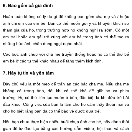
6. Bao gồm cả gia đình
Hoàn toàn không có lý do gì để không bao gồm cha mẹ và / hoặc
anh chị em của em bé. Bạn có thể muốn gợi ý và khuyến khích sự
tham gia của họ, trong trường hợp họ không nghĩ ra sớm. Có một
em trai hoặc em gái trẻ cùng với em bé trong ảnh có thể tạo ra
những bức ảnh chân dung ngọt ngào nhất.
Các bức ảnh chụp với cha mẹ truyền thống hoặc họ có thể thử bế
em bé ở các tư thế khác nhau để tăng thêm kịch tính.
7. Hãy tự tin và yên tâm
Đây chủ yếu là một mẹo để trấn an các bậc cha mẹ. Nếu cha mẹ
không có trong ảnh, đôi khi có thể khó để giữ họ xa phim
trường. Họ có thể liên tục muốn ở bên, đặc biệt là khi đứa trẻ bắt
đầu khóc. Công việc của bạn là làm cho họ cảm thấy thoải mái và
cho họ biết rằng bạn đã có thể bảo vệ được đứa trẻ.
Nếu bạn chưa thực hiện nhiều buổi chụp ảnh cho bé, hãy dành thời
gian để tự đào tạo bằng các hướng dẫn, video, hội thảo và cách