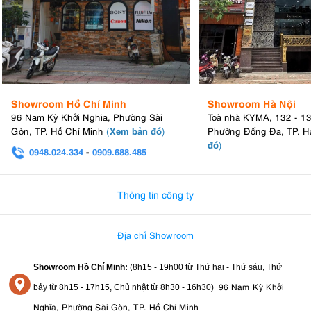
Showroom Hồ Chí Minh
Showroom Hà Nội
96 Nam Kỳ Khởi Nghĩa, Phường Sài
Toà nhà KYMA, 132 - 1
Xem bản đồ
Gòn, TP. Hồ Chí Minh
(
)
Phường Đống Đa, TP. H
đồ
)
0948.024.334
-
0909.688.485
0982.580.303
-
0938
Thông tin công ty
Địa chỉ Showroom
Showroom Hồ Chí Minh:
(8h15 - 19h00 từ
Thứ hai - Thứ sáu, Thứ
96 Nam Kỳ Khởi
bảy từ
8h15 - 17h15,
Chủ nhật từ 8
h30 - 16h30
)
Nghĩa, Phường Sài Gòn, TP. Hồ Chí Minh