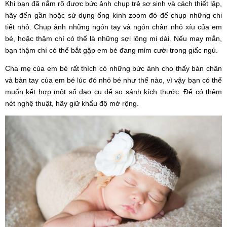
Khi bạn đã nắm rõ được bức ảnh chụp trẻ sơ sinh và cách thiết lập,
hãy đến gần hoặc sử dụng ống kính zoom đó để chụp những chi
tiết nhỏ. Chụp ảnh những ngón tay và ngón chân nhỏ xíu của em
bé, hoặc thậm chí có thể là những sợi lông mi dài. Nếu may mắn,
bạn thậm chí có thể bắt gặp em bé đang mỉm cười trong giấc ngủ.
Cha mẹ của em bé rất thích có những bức ảnh cho thấy bàn chân
và bàn tay của em bé lúc đó nhỏ bé như thế nào, vì vậy bạn có thể
muốn kết hợp một số đạo cụ để so sánh kích thước. Để có thêm
nét nghệ thuật, hãy giữ khẩu độ mở rộng.