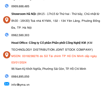
0909.688.485
,
Showroom Hà Nội:
(8h15 - 17h15 từ Thứ hai - Thứ bảy
Chủ nhật từ
)
Toà nhà KYMA, 132 - 134 Yên Lãng, Phường Đống
8
h30 - 16h30
Đa, TP. Hà Nội
0982.580.303
(KM
Head Office: Công ty Cổ phần Phân phối Công Nghệ KM
TECHNOLOGY DISTRIBUTION JOINT STOCK COMPANY)
MSDN: 0318238276 do Sở Tài chính TP Hồ Chí Minh cấp ngày
03/01/2024
96 Nam Kỳ Khởi Nghĩa, Phường Sài Gòn, TP. Hồ Chí Minh
09
84.895.050
info@kyma.vn