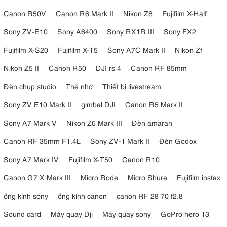
Canon R50V
Canon R6 Mark II
Nikon Z8
Fujifilm X-Half
Sony ZV-E10
Sony A6400
Sony RX1R III
Sony FX2
Fujifilm X-S20
Fujifilm X-T5
Sony A7C Mark II
Nikon Zf
Nikon Z5 II
Canon R50
DJI rs 4
Canon RF 85mm
Đèn chụp studio
Thẻ nhớ
Thiết bị livestream
Sony ZV E10 Mark II
gimbal DJI
Canon R5 Mark II
Sony A7 Mark V
Nikon Z6 Mark III
Đèn amaran
Canon RF 35mm F1.4L
Sony ZV-1 Mark II
Đèn Godox
Sony A7 Mark IV
Fujifilm X-T50
Canon R10
Canon G7 X Mark III
Micro Rode
Micro Shure
Fujifilm instax
ống kính sony
ống kính canon
canon RF 28 70 f2.8
Sound card
Máy quay Dji
Máy quay sony
GoPro hero 13