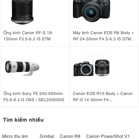
Ống kính Canon RF-S 18-
Máy ảnh Canon EOS R8 Body +
150mm F3.5-6.3 IS STM
RF 24-50mm F4.5-6.3 IS STM
(nhập khẩu)
Ống kính Sony FE 200-600mm
Canon EOS R10 Body + Canon
F5.6-6.3 G OSS / SEL200600G
RF-S 14-30mm F4-
6.3 IS STM PZ
Tìm kiếm nhiều
Micro thu âm
Gimbal
Canon R8
Canon PowerShot V1