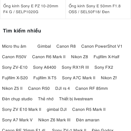
Ống kính Sony E PZ 10-20mm
Ống kính Sony E 50mm F1.8
F4 G / SELP1020G
OSS / SEL50F18/ Đen
Tìm kiếm nhiều
Micro thu âm
Gimbal
Canon R8
Canon PowerShot V1
Canon R50V
Canon R6 Mark II
Nikon Z8
Fujifilm X-Half
Sony ZV-E10
Sony A6400
Sony RX1R III
Sony FX2
Fujifilm X-S20
Fujifilm X-T5
Sony A7C Mark II
Nikon Zf
Nikon Z5 II
Canon R50
DJI rs 4
Canon RF 85mm
Đèn chụp studio
Thẻ nhớ
Thiết bị livestream
Sony ZV E10 Mark II
gimbal DJI
Canon R5 Mark II
Sony A7 Mark V
Nikon Z6 Mark III
Đèn amaran
Canon RF 35mm F1.4L
Sony ZV-1 Mark II
Đèn Godox