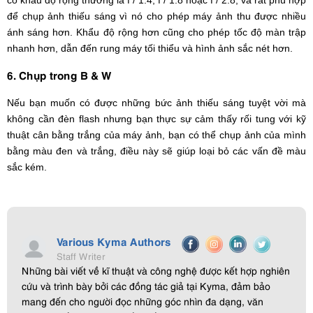
có khẩu độ rộng thường là f / 1.4, f / 1.8 hoặc f / 2.8, và rất phù hợp
để chụp ảnh thiếu sáng vì nó cho phép máy ảnh thu được nhiều
ánh sáng hơn. Khẩu độ rộng hơn cũng cho phép tốc độ màn trập
nhanh hơn, dẫn đến rung máy tối thiểu và hình ảnh sắc nét hơn.
6. Chụp trong B & W
Nếu bạn muốn có được những bức ảnh thiếu sáng tuyệt vời mà
không cần đèn flash nhưng bạn thực sự cảm thấy rối tung với kỹ
thuật cân bằng trắng của máy ảnh, bạn có thể chụp ảnh của mình
bằng màu đen và trắng, điều này sẽ giúp loại bỏ các vấn đề màu
sắc kém.
Various Kyma Authors
Staff Writer
Những bài viết về kĩ thuật và công nghệ được kết hợp nghiên
cứu và trình bày bởi các đồng tác giả tại Kyma, đảm bảo
mang đến cho người đọc những góc nhìn đa dạng, văn