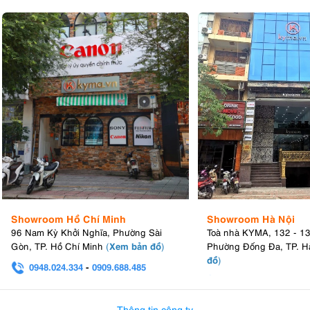
Showroom Hồ Chí Minh
Showroom Hà Nội
96 Nam Kỳ Khởi Nghĩa, Phường Sài
Toà nhà KYMA, 132 - 1
Xem bản đồ
Gòn, TP. Hồ Chí Minh
(
)
Phường Đống Đa, TP. H
đồ
)
0948.024.334
-
0909.688.485
0982.580.303
-
0938
Thông tin công ty