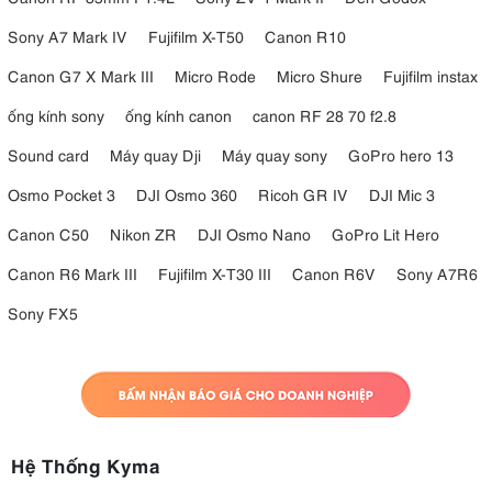
Sony A7 Mark IV
Fujifilm X-T50
Canon R10
Canon G7 X Mark III
Micro Rode
Micro Shure
Fujifilm instax
ống kính sony
ống kính canon
canon RF 28 70 f2.8
Sound card
Máy quay Dji
Máy quay sony
GoPro hero 13
Osmo Pocket 3
DJI Osmo 360
Ricoh GR IV
DJI Mic 3
Canon C50
Nikon ZR
DJI Osmo Nano
GoPro Lit Hero
Canon R6 Mark III
Fujifilm X-T30 III
Canon R6V
Sony A7R6
Sony FX5
Hệ Thống Kyma