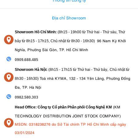
Địa chỉ Showroom
Showroom Hồ Chí Minh:
(8h15 - 19h00 từ
Thứ hai - Thứ sáu, Thứ
96 Nam Kỳ Khởi
bảy từ
8h15 - 17h15,
Chủ nhật từ 8
h30 - 16h30
)
Nghĩa, Phường Sài Gòn, TP. Hồ Chí Minh
0909.688.485
,
Showroom Hà Nội:
(8h15 - 17h15 từ Thứ hai - Thứ bảy
Chủ nhật từ
)
Toà nhà KYMA, 132 - 134 Yên Lãng, Phường Đống
8
h30 - 16h30
Đa, TP. Hà Nội
0982.580.303
(KM
Head Office: Công ty Cổ phần Phân phối Công Nghệ KM
TECHNOLOGY DISTRIBUTION JOINT STOCK COMPANY)
MSDN: 0318238276 do Sở Tài chính TP Hồ Chí Minh cấp ngày
03/01/2024