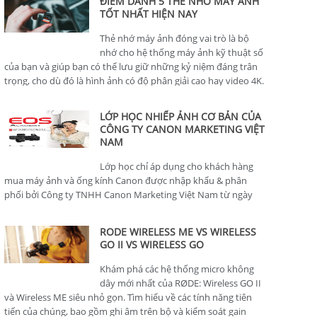
ĐIỂM DANH 5 THẺ NHỚ MÁY ẢNH
TỐT NHẤT HIỆN NAY
Thẻ nhớ máy ảnh đóng vai trò là bộ
nhớ cho hệ thống máy ảnh kỹ thuật số
của bạn và giúp bạn có thể lưu giữ những kỷ niệm đáng trân
trọng, cho dù đó là hình ảnh có độ phân giải cao hay video 4K.
LỚP HỌC NHIẾP ẢNH CƠ BẢN CỦA
CÔNG TY CANON MARKETING VIỆT
NAM
Lớp học chỉ áp dụng cho khách hàng
mua máy ảnh và ống kính Canon được nhập khẩu & phân
phối bởi Công ty TNHH Canon Marketing Việt Nam từ ngày
01/01/2024.
RODE WIRELESS ME VS WIRELESS
GO II VS WIRELESS GO
Khám phá các hệ thống micro không
dây mới nhất của RØDE: Wireless GO II
và Wireless ME siêu nhỏ gọn. Tìm hiểu về các tính năng tiên
tiến của chúng, bao gồm ghi âm trên bộ và kiểm soát gain