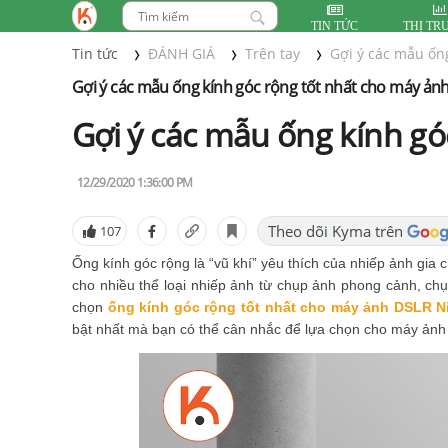
TIN TỨC
THỊ TR
Tin tức
ĐÁNH GIÁ
Trên tay
Gợi ý các mẫu ốn
Gợi ý các mẫu ống kính góc rộng tốt nhất cho máy ản
Gợi ý các mẫu ống kính g
12/29/2020 1:36:00 PM
Theo dõi Kyma trên
107
Ống kính góc rộng là “vũ khí” yêu thích của nhiếp ảnh gia
cho nhiều thể loại nhiếp ảnh từ chụp ảnh phong cảnh, chụp 
chọn
ống kính góc rộng tốt nhất cho máy ảnh DSLR N
bật nhất mà bạn có thể cân nhắc để lựa chọn cho máy ản