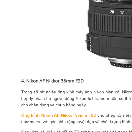
4. Nikon AF Nikkor 35mm F2D
Trong số rất nhiều ống kính máy ảnh Nikon hiện có, Niko
hợp lý nhất cho người dùng Nikon full-frame muốn có th
cho chân dung và chụp hàng ngày.
Ống kính Nikon AF Nikkor 35mm F2D
cho phép lấy nét 
như macro với góc nhìn rộng tuyệt đẹp và chất lượng hình
Ống kính có khẩu độ tối đa F2 sáng cung cấp khả năng kiể