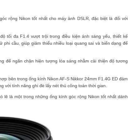
c rộng Nikon tốt nhất cho máy ảnh DSLR, đặc biệt là đối với
độ tối đa F1.4 vượt trội trong điều kiện ánh sáng yếu, thiết kế
ử phi cầu, giúp giảm thiểu nhiều loại quang sai và biến dạng để
ng để ngăn chặn hiện tượng lóa sáng nhằm cải thiện độ tương
h hợp bên trong ống kính Nikon AF-S Nikkor 24mm F1.4G ED đảm
g với tính năng ghi đè lấy nét thủ công toàn thời gian.
có lẽ là một trong những ống kính góc rộng Nikon tốt nhất dành