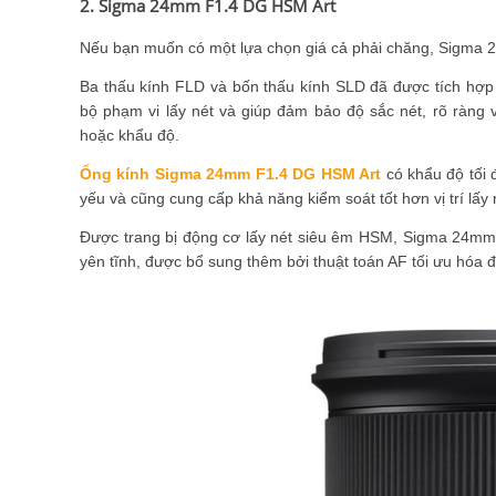
2. Sigma 24mm F1.4 DG HSM Art
Nếu bạn muốn có một lựa chọn giá cả phải chăng, Sigma 2
Ba thấu kính FLD và bốn thấu kính SLD đã được tích hợp t
bộ phạm vi lấy nét và giúp đảm bảo độ sắc nét, rõ ràng 
hoặc khẩu độ.
Ống kính Sigma 24mm F1.4 DG HSM Art
có khẩu độ tối 
yếu và cũng cung cấp khả năng kiểm soát tốt hơn vị trí lấy
Được trang bị động cơ lấy nét siêu êm HSM, Sigma 24mm
yên tĩnh, được bổ sung thêm bởi thuật toán AF tối ưu hóa đ