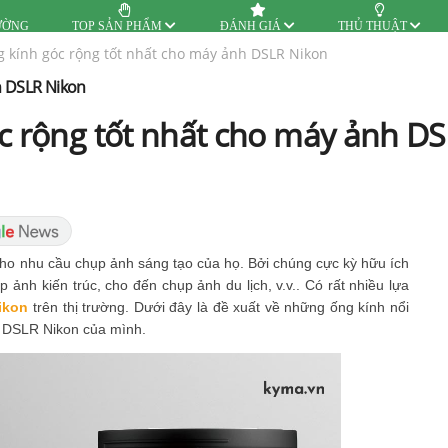
ƯỜNG
TOP SẢN PHẨM
ĐÁNH GIÁ
THỦ THUẬT
g kính góc rộng tốt nhất cho máy ảnh DSLR Nikon
h DSLR Nikon
óc rộng tốt nhất cho máy ảnh D
 cho nhu cầu chụp ảnh sáng tạo của họ. Bởi chúng cực kỳ hữu ích
ảnh kiến ​​trúc, cho đến chụp ảnh du lịch, v.v.. Có rất nhiều lựa
ikon
trên thị trường. Dưới đây là đề xuất về những ống kính nổi
h DSLR Nikon của mình.