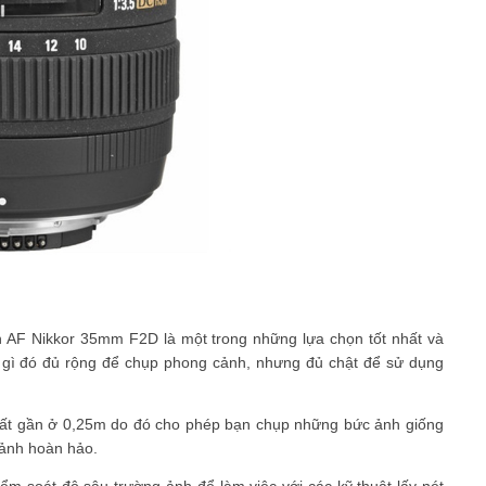
n AF Nikkor 35mm F2D là một trong những lựa chọn tốt nhất và
ứ gì đó đủ rộng để chụp phong cảnh, nhưng đủ chật để sử dụng
rất gần ở 0,25m do đó cho phép bạn chụp những bức ảnh giống
 ảnh hoàn hảo.
m soát độ sâu trường ảnh để làm việc với các kỹ thuật lấy nét