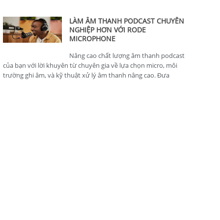
thông minh, hoàn hảo cho nhà sản xuất nội dung.
LÀM ÂM THANH PODCAST CHUYÊN
NGHIỆP HƠN VỚI RODE
MICROPHONE
Nâng cao chất lượng âm thanh podcast
của bạn với lời khuyên từ chuyên gia về lựa chọn micro, môi
trường ghi âm, và kỹ thuật xử lý âm thanh nâng cao. Đưa
podcast của bạn lên tiêu chuẩn chuyên nghiệp.