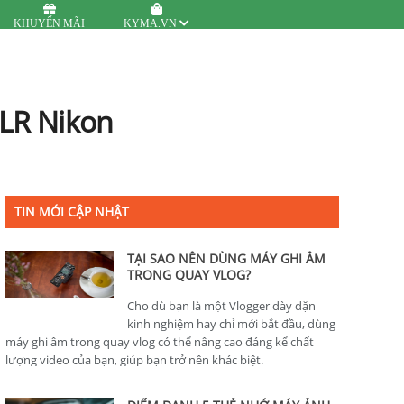
KHUYẾN MÃI
KYMA.VN
SLR Nikon
TIN MỚI CẬP NHẬT
TẠI SAO NÊN DÙNG MÁY GHI ÂM
TRONG QUAY VLOG?
Cho dù bạn là một Vlogger dày dặn
kinh nghiệm hay chỉ mới bắt đầu, dùng
máy ghi âm trong quay vlog có thể nâng cao đáng kể chất
lượng video của bạn, giúp bạn trở nên khác biệt.