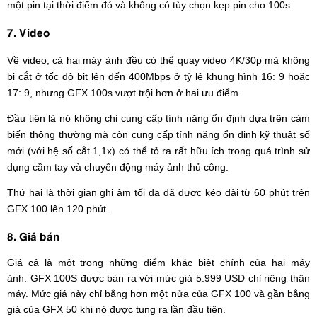
một pin tại thời điểm đó và không có tùy chọn kẹp pin cho 100s.
7. Video
Về video, cả hai máy ảnh đều có thể quay video 4K/30p mà không
bị cắt ở tốc độ bit lên đến 400Mbps ở tỷ lệ khung hình 16: 9 hoặc
17: 9, nhưng GFX 100s vượt trội hơn ở hai ưu điểm.
Đầu tiên là nó không chỉ cung cấp tính năng ổn định dựa trên cảm
biến thông thường mà còn cung cấp tính năng ổn định kỹ thuật số
mới (với hệ số cắt 1,1x) có thể tỏ ra rất hữu ích trong quá trình sử
dụng cầm tay và chuyển động máy ảnh thủ công.
Thứ hai là thời gian ghi âm tối đa đã được kéo dài từ 60 phút trên
GFX 100 lên 120 phút.
8. Giá bán
Giá cả là một trong những điểm khác biệt chính của hai máy
ảnh. GFX 100S được bán ra với mức giá 5.999 USD chỉ riêng thân
máy. Mức giá này chỉ bằng hơn một nửa của GFX 100 và gần bằng
giá của GFX 50 khi nó được tung ra lần đầu tiên.