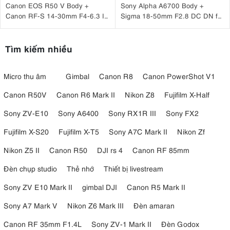
Canon EOS R50 V Body +
Sony Alpha A6700 Body +
Canon RF-S 14-30mm F4-6.3 IS
Sigma 18-50mm F2.8 DC DN for
STM PZ + DJI RS 4 Mini
Sony
Tìm kiếm nhiều
Micro thu âm
Gimbal
Canon R8
Canon PowerShot V1
Canon R50V
Canon R6 Mark II
Nikon Z8
Fujifilm X-Half
Sony ZV-E10
Sony A6400
Sony RX1R III
Sony FX2
Fujifilm X-S20
Fujifilm X-T5
Sony A7C Mark II
Nikon Zf
Nikon Z5 II
Canon R50
DJI rs 4
Canon RF 85mm
Đèn chụp studio
Thẻ nhớ
Thiết bị livestream
Sony ZV E10 Mark II
gimbal DJI
Canon R5 Mark II
Sony A7 Mark V
Nikon Z6 Mark III
Đèn amaran
Canon RF 35mm F1.4L
Sony ZV-1 Mark II
Đèn Godox