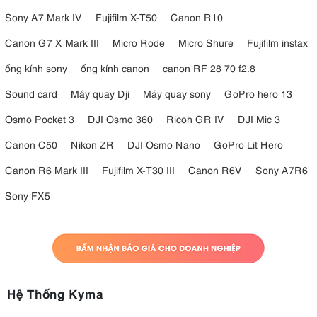
Sony A7 Mark IV
Fujifilm X-T50
Canon R10
Canon G7 X Mark III
Micro Rode
Micro Shure
Fujifilm instax
ống kính sony
ống kính canon
canon RF 28 70 f2.8
Sound card
Máy quay Dji
Máy quay sony
GoPro hero 13
Osmo Pocket 3
DJI Osmo 360
Ricoh GR IV
DJI Mic 3
Canon C50
Nikon ZR
DJI Osmo Nano
GoPro Lit Hero
Canon R6 Mark III
Fujifilm X-T30 III
Canon R6V
Sony A7R6
Sony FX5
Hệ Thống Kyma