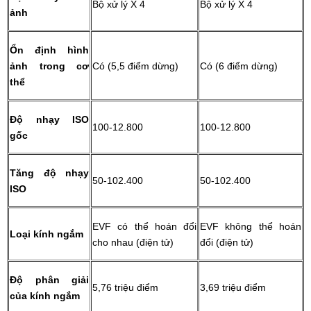
Bộ xử lý X 4
Bộ xử lý X 4
ảnh
Ổn định hình
ảnh trong cơ
Có (5,5 điểm dừng)
Có (6 điểm dừng)
thể
Độ nhạy ISO
100-12.800
100-12.800
gốc
Tăng độ nhạy
50-102.400
50-102.400
ISO
EVF có thể hoán đổi
EVF không thể hoán
Loại kính ngắm
cho nhau (điện tử)
đổi (điện tử)
Độ phân giải
5,76 triệu điểm
3,69 triệu điểm
của kính ngắm