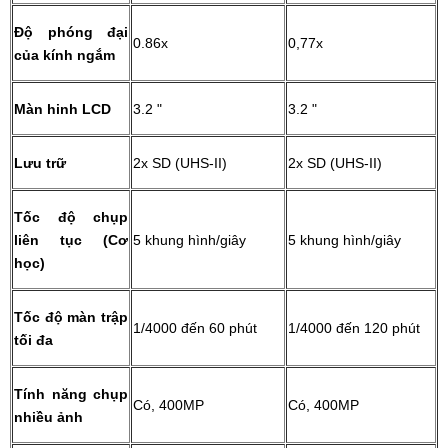
Độ phóng đại
0.86x
0,77x
của kính ngắm
Màn hinh LCD
3.2 "
3.2 "
Lưu trữ
2x SD (UHS-II)
2x SD (UHS-II)
Tốc độ chụp
liên tục (Cơ
5 khung hình/giây
5 khung hình/giây
học)
Tốc độ màn trập
1/4000 đến 60 phút
1/4000 đến 120 phút
tối đa
Tính năng chụp
Có, 400MP
Có, 400MP
nhiều ảnh