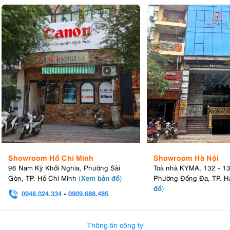
Showroom Hồ Chí Minh
Showroom Hà Nội
96 Nam Kỳ Khởi Nghĩa, Phường Sài
Toà nhà KYMA, 132 - 1
Xem bản đồ
Gòn, TP. Hồ Chí Minh
(
)
Phường Đống Đa, TP. H
đồ
)
0948.024.334
-
0909.688.485
0982.580.303
-
0938
Thông tin công ty