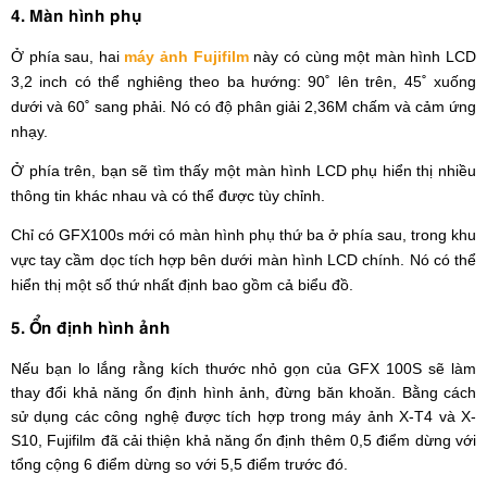
4. Màn hình phụ
Ở phía sau, hai
máy ảnh Fujifilm
này có cùng một màn hình LCD
3,2 inch có thể nghiêng theo ba hướng: 90˚ lên trên, 45˚ xuống
dưới và 60˚ sang phải. Nó có độ phân giải 2,36M chấm và cảm ứng
nhạy.
Ở phía trên, bạn sẽ tìm thấy một màn hình LCD phụ hiển thị nhiều
thông tin khác nhau và có thể được tùy chỉnh.
Chỉ có GFX100s mới có màn hình phụ thứ ba ở phía sau, trong khu
vực tay cầm dọc tích hợp bên dưới màn hình LCD chính. Nó có thể
hiển thị một số thứ nhất định bao gồm cả biểu đồ.
5. Ổn định hình ảnh
Nếu bạn lo lắng rằng kích thước nhỏ gọn của GFX 100S sẽ làm
thay đổi khả năng ổn định hình ảnh, đừng băn khoăn. Bằng cách
sử dụng các công nghệ được tích hợp trong máy ảnh X-T4 và X-
S10, Fujifilm đã cải thiện khả năng ổn định thêm 0,5 điểm dừng với
tổng cộng 6 điểm dừng so với 5,5 điểm trước đó.