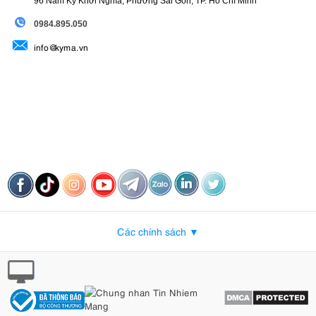
96 Nam Kỳ Khởi Nghĩa, Phường Sài Gòn, TP. Hồ Chí Minh
09
84.895.050
info@kyma.vn
Các chính sách ▼