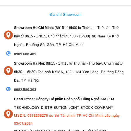
Địa chỉ Showroom
Showroom Hồ Chí Minh:
(8h15 - 19h00 từ
Thứ hai - Thứ sáu, Thứ
96 Nam Kỳ Khởi
bảy từ
8h15 - 17h15,
Chủ nhật từ 8
h30 - 16h30
)
Nghĩa, Phường Sài Gòn, TP. Hồ Chí Minh
0909.688.485
,
Showroom Hà Nội:
(8h15 - 17h15 từ Thứ hai - Thứ bảy
Chủ nhật từ
)
Toà nhà KYMA, 132 - 134 Yên Lãng, Phường Đống
8
h30 - 16h30
Đa, TP. Hà Nội
0982.580.303
(KM
Head Office: Công ty Cổ phần Phân phối Công Nghệ KM
TECHNOLOGY DISTRIBUTION JOINT STOCK COMPANY)
MSDN: 0318238276 do Sở Tài chính TP Hồ Chí Minh cấp ngày
03/01/2024