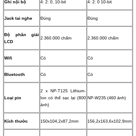
Ghi nội bộ
4: 2: 0, 10-bit
4: 2: 0 10-bit
Jack tai nghe
Đúng
Đúng
Độ phân giải
2.360.000 chấm
2.360.000 chấm
LCD
Wifi
Có
Có
Bluetooth
Có
Có
2 x NP-T125 Lithium-
Loại pin
Ion có thể sạc lại (800
NP-W235 (460 ảnh)
ảnh)
Kích thước
150x104,2x87,2mm
156,2x163,6x102,9mm