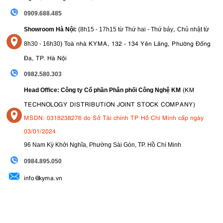
0909.688.485
,
Showroom Hà Nội:
(8h15 - 17h15 từ Thứ hai - Thứ bảy
Chủ nhật từ
)
Toà nhà KYMA, 132 - 134 Yên Lãng, Phường Đống
8
h30 - 16h30
Đa, TP. Hà Nội
0982.580.303
(KM
Head Office: Công ty Cổ phần Phân phối Công Nghệ KM
TECHNOLOGY DISTRIBUTION JOINT STOCK COMPANY)
MSDN: 0318238276 do Sở Tài chính TP Hồ Chí Minh cấp ngày
03/01/2024
96 Nam Kỳ Khởi Nghĩa, Phường Sài Gòn, TP. Hồ Chí Minh
09
84.895.050
info@kyma.vn