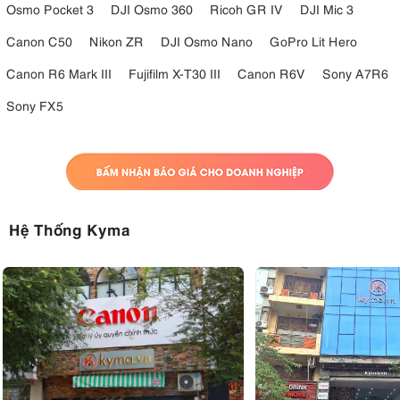
Osmo Pocket 3
DJI Osmo 360
Ricoh GR IV
DJI Mic 3
Canon C50
Nikon ZR
DJI Osmo Nano
GoPro Lit Hero
Canon R6 Mark III
Fujifilm X-T30 III
Canon R6V
Sony A7R6
Sony FX5
Hệ Thống Kyma