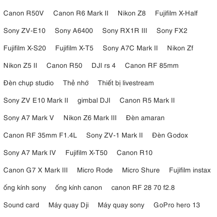
Canon R50V
Canon R6 Mark II
Nikon Z8
Fujifilm X-Half
Sony ZV-E10
Sony A6400
Sony RX1R III
Sony FX2
Fujifilm X-S20
Fujifilm X-T5
Sony A7C Mark II
Nikon Zf
Nikon Z5 II
Canon R50
DJI rs 4
Canon RF 85mm
Đèn chụp studio
Thẻ nhớ
Thiết bị livestream
Sony ZV E10 Mark II
gimbal DJI
Canon R5 Mark II
Sony A7 Mark V
Nikon Z6 Mark III
Đèn amaran
Canon RF 35mm F1.4L
Sony ZV-1 Mark II
Đèn Godox
Sony A7 Mark IV
Fujifilm X-T50
Canon R10
Canon G7 X Mark III
Micro Rode
Micro Shure
Fujifilm instax
ống kính sony
ống kính canon
canon RF 28 70 f2.8
Sound card
Máy quay Dji
Máy quay sony
GoPro hero 13