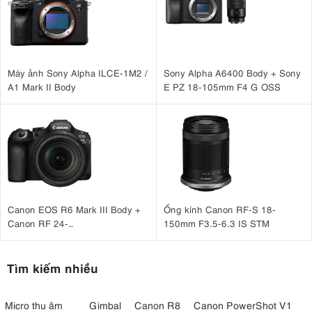
Máy ảnh Sony Alpha ILCE-1M2 /
Sony Alpha A6400 Body + Sony
A1 Mark II Body
E PZ 18-105mm F4 G OSS
Canon EOS R6 Mark III Body +
Ống kính Canon RF-S 18-
Canon RF 24-
150mm F3.5-6.3 IS STM
105mm F4 L IS USM
Tìm kiếm nhiều
Micro thu âm
Gimbal
Canon R8
Canon PowerShot V1