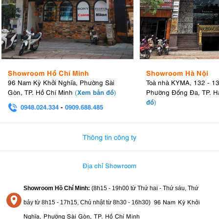
Showroom Hồ Chí Minh
Showroom Hà Nội
96 Nam Kỳ Khởi Nghĩa, Phường Sài
Toà nhà KYMA, 132 - 1
Xem bản đồ
Gòn, TP. Hồ Chí Minh
(
)
Phường Đống Đa, TP. H
đồ
)
0948.024.334
-
0909.688.485
0982.580.303
-
0938
Thông tin công ty
Địa chỉ Showroom
Showroom Hồ Chí Minh:
(8h15 - 19h00 từ
Thứ hai - Thứ sáu, Thứ
96 Nam Kỳ Khởi
bảy từ
8h15 - 17h15,
Chủ nhật từ 8
h30 - 16h30
)
Nghĩa, Phường Sài Gòn, TP. Hồ Chí Minh