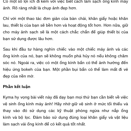
Có một số lợi ích đi kèm với việc biết cách làm sạch ống kính máy
ảnh. Rõ ràng nhất là chụp ảnh đẹp hơn.
Chỉ với một thao tác đơn giản của bàn chải, khăn giấy hoặc khăn
lau, thiết bị của bạn sẽ bền hơn và hoạt động tốt hơn. Hơn nữa, giữ
cho máy ảnh sạch sẽ là một cách chắc chắn để giúp thiết bị của
bạn sử dụng được lâu hơn.
Sau khi đầu tư hàng nghìn chiếc vào một chiếc máy ảnh và các
ống kính của nó, bạn sẽ không muốn phá hủy nó nếu không chăm
sóc nó. Ngoài ra, việc có một ống kính bẩn có thể ảnh hưởng đến
hiệu ứng bokeh của bạn. Một phần bụi bẩn có thể làm mất đi vẻ
đẹp của nền mờ.
Phần kết luận
Kyma hy vọng bài viết này đã dạy bạn mọi thứ bạn cần biết về việc
vệ sinh ống kính máy ảnh! Hãy nhớ giữ vệ sinh ở mức tối thiểu và
thay vào đó sử dụng các kỹ thuật phòng ngừa như nắp ống
kính và bộ lọc. Đảm bảo sử dụng đúng loại khăn giấy và vật liệu
làm sạch vải ống kính để có kết quả tốt nhất.