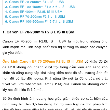
2. Canon EF 70-200mm F4 L IS II USM
3. Canon EF 100-400mm F4.5-5.6 L IS II USM
4. Canon EF 400mm F2.8L IS III USM
5. Canon RF 70-200mm F2.8 L IS USM
6. Canon RF 100-500mm F4.5-7.1 L IS USM
1. Canon EF70-200mm F2.8 L IS III USM
Canon EF 70-200mm F2.8L IS III USM là một trong những ống
kính mạnh mẽ, linh hoạt nhất trên thị trường và được các chuyên
gia yêu thích.
Ống kính Canon EF 70-200mm F2.8L IS III USM
có khẩu độ tối
đa F2.8 không đổi nhanh vượt trội trong điều kiện ánh sáng khó
khăn và cũng cung cấp khả năng kiểm soát độ sâu trường ảnh tốt
hơn để cô lập đối tượng. Khả năng lấy nét tự động của nó thật
tuyệt vời. Với “Mô tơ siêu âm” (USM) của Canon và khoảng cách
lấy nét tối thiểu là 1,2 mét.
Bộ ổn định hình ảnh quang học giúp giảm thiểu sự xuất hiện của
rung máy lên đến 3,5 lần dừng tốc độ màn trập để cho phép làm
việc tốt hơn trong điều kiện ánh sáng yếu và với tốc độ màn trập