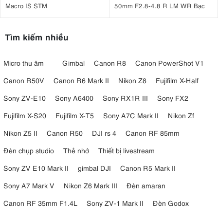
Macro IS STM
50mm F2.8-4.8 R LM WR Bạc
Tìm kiếm nhiều
Micro thu âm
Gimbal
Canon R8
Canon PowerShot V1
Canon R50V
Canon R6 Mark II
Nikon Z8
Fujifilm X-Half
Sony ZV-E10
Sony A6400
Sony RX1R III
Sony FX2
Fujifilm X-S20
Fujifilm X-T5
Sony A7C Mark II
Nikon Zf
Nikon Z5 II
Canon R50
DJI rs 4
Canon RF 85mm
Đèn chụp studio
Thẻ nhớ
Thiết bị livestream
Sony ZV E10 Mark II
gimbal DJI
Canon R5 Mark II
Sony A7 Mark V
Nikon Z6 Mark III
Đèn amaran
Canon RF 35mm F1.4L
Sony ZV-1 Mark II
Đèn Godox