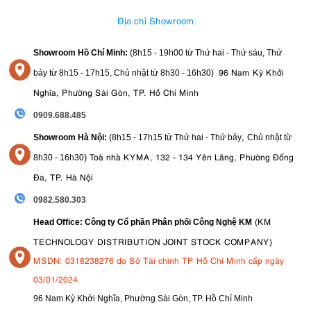
Địa chỉ Showroom
Showroom Hồ Chí Minh:
(8h15 - 19h00 từ
Thứ hai - Thứ sáu, Thứ
96 Nam Kỳ Khởi
bảy từ
8h15 - 17h15,
Chủ nhật từ 8
h30 - 16h30
)
Nghĩa, Phường Sài Gòn, TP. Hồ Chí Minh
0909.688.485
,
Showroom Hà Nội:
(8h15 - 17h15 từ Thứ hai - Thứ bảy
Chủ nhật từ
)
Toà nhà KYMA, 132 - 134 Yên Lãng, Phường Đống
8
h30 - 16h30
Đa, TP. Hà Nội
0982.580.303
(KM
Head Office: Công ty Cổ phần Phân phối Công Nghệ KM
TECHNOLOGY DISTRIBUTION JOINT STOCK COMPANY)
MSDN: 0318238276 do Sở Tài chính TP Hồ Chí Minh cấp ngày
03/01/2024
96 Nam Kỳ Khởi Nghĩa, Phường Sài Gòn, TP. Hồ Chí Minh