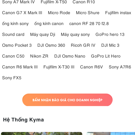
Sony A7 Mark IV
Fujifilm X-T50
Canon R10
Canon G7 X Mark III
Micro Rode
Micro Shure
Fujifilm instax
ống kính sony
ống kính canon
canon RF 28 70 f2.8
Sound card
Máy quay Dji
Máy quay sony
GoPro hero 13
Osmo Pocket 3
DJI Osmo 360
Ricoh GR IV
DJI Mic 3
Canon C50
Nikon ZR
DJI Osmo Nano
GoPro Lit Hero
Canon R6 Mark III
Fujifilm X-T30 III
Canon R6V
Sony A7R6
Sony FX5
Hệ Thống Kyma