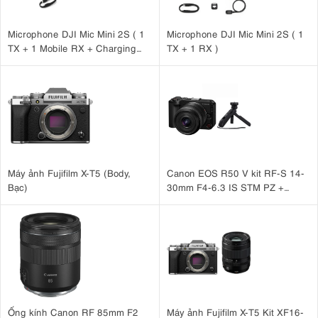
Microphone DJI Mic Mini 2S ( 1
Microphone DJI Mic Mini 2S ( 1
TX + 1 Mobile RX + Charging
TX + 1 RX )
Case )
Máy ảnh Fujifilm X-T5 (Body,
Canon EOS R50 V kit RF-S 14-
Bạc)
30mm F4-6.3 IS STM PZ +
Canon HG-100TBR
Ống kính Canon RF 85mm F2
Máy ảnh Fujifilm X-T5 Kit XF16-