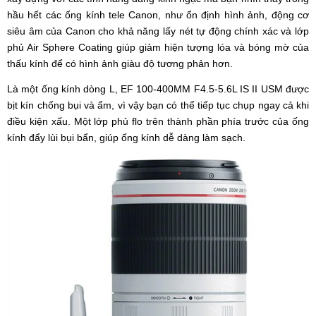
hầu hết các ống kính tele Canon, như ổn định hình ảnh, động cơ
siêu âm của Canon cho khả năng lấy nét tự động chính xác và lớp
phủ Air Sphere Coating giúp giảm hiện tượng lóa và bóng mờ của
thấu kính để có hình ảnh giàu độ tương phản hơn.
Là một ống kính dòng L, EF 100-400MM F4.5-5.6L IS II USM được
bịt kín chống bụi và ẩm, vì vậy bạn có thể tiếp tục chụp ngay cả khi
điều kiện xấu. Một lớp phủ flo trên thành phần phía trước của ống
kính đẩy lùi bụi bẩn, giúp ống kính dễ dàng làm sạch.