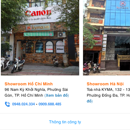
Showroom Hồ Chí Minh
Showroom Hà Nội
96 Nam Kỳ Khởi Nghĩa, Phường Sài
Toà nhà KYMA, 132 - 1
Xem bản đồ
Gòn, TP. Hồ Chí Minh
(
)
Phường Đống Đa, TP. H
đồ
)
0948.024.334
-
0909.688.485
0982.580.303
-
0938
Thông tin công ty