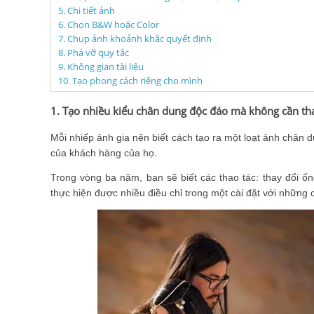
5. Chi tiết ảnh
6. Chọn B&W hoặc Color
7. Chụp ảnh khoảnh khắc quyết định
8. Phá vỡ quy tắc
9. Không gian tài liệu
10. Tạo phong cách riêng cho mình
1. Tạo nhiều kiểu chân dung độc đáo mà không cần thay
Mỗi nhiếp ảnh gia nên biết cách tạo ra một loạt ảnh chân dung
của khách hàng của họ.
Trong vòng ba năm, bạn sẽ biết các thao tác: thay đổi ốn
thực hiện được nhiều điều chỉ trong một cài đặt với những