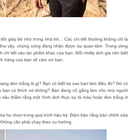
 đôi giày bé nhỏ trong nhà trẻ… Các chi tiết thường không chỉ là
. Như vậy, chúng xứng đáng nhận được sự quan tâm. Trong vòng
 chi tiết vào tác phẩm khác của bạn. Mỗi nhiếp ảnh gia nên biết
ách hàng của bạn sẽ cảm ơn bạn.
ang đen trắng là gì? Bạn có biết tại sao bạn làm điều đó? Nó có
 bạn có thích nó không? Bạn đang cố gắng làm cho mọi người
in sâu thẳm rằng một hình ảnh thực sự là màu hoặc đen trắng ở
u mà họ chọn trong quá trình hậu kỳ. Đảm bảo rằng bản chỉnh sửa
 Không cần phải chạy theo xu hướng.