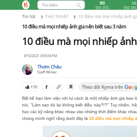
TIN TỨC
THỊ TR
Tin tức
THỦ THUẬT
10 điều mà mọi nhiếp ảnh gi
10 điều mà mọi nhiếp ảnh gia nên biết sau 3 năm
10 điều mà mọi nhiếp ảnh
4/15/2021 3:59:34 PM
Thơm Châu
Staff Writer
Theo dõi Kyma trên
179
Bất kể bạn làm việc với tư cách là một nhiếp ảnh gia bao
nói, "Làm sao tôi lại không biết điều này?!?" Tuy nhiên, 
học các kỹ năng khác nhau vào những thời điểm khác nhau,
chúng mình nghĩ rằng dưới đây là
10 điều mà mọi nhiếp 