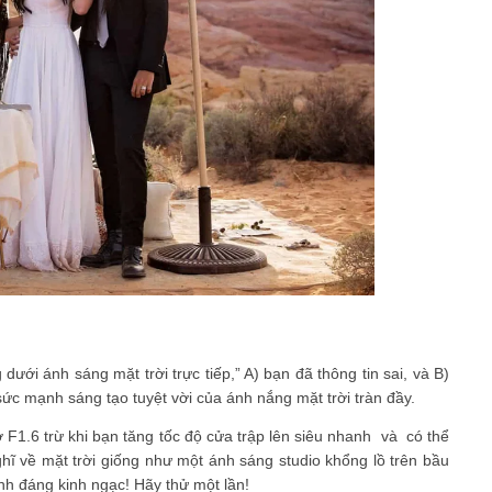
ới ánh sáng mặt trời trực tiếp,” A) bạn đã thông tin sai, và B)
sức mạnh sáng tạo tuyệt vời của ánh nắng mặt trời tràn đầy.
 F1.6 trừ khi bạn tăng tốc độ cửa trập lên siêu nhanh và có thể
ĩ về mặt trời giống như một ánh sáng studio khổng lồ trên bầu
ảnh đáng kinh ngạc! Hãy thử một lần!