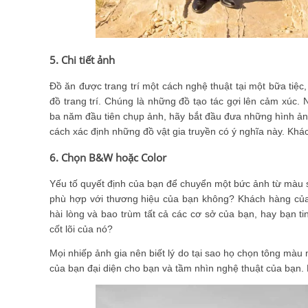
5. Chi tiết ảnh
Đồ ăn được trang trí một cách nghệ thuật tại một bữa tiệc,
đồ trang trí. Chúng là những đồ tạo tác gợi lên cảm xúc
ba năm đầu tiên chụp ảnh, hãy bắt đầu đưa những hình ảnh
cách xác định những đồ vật gia truyền có ý nghĩa này. Kh
6. Chọn B&W hoặc Color
Yếu tố quyết định của bạn để chuyển một bức ảnh từ màu s
phù hợp với thương hiệu của bạn không? Khách hàng của
hài lòng và bao trùm tất cả các cơ sở của bạn, hay bạn t
cốt lõi của nó?
Mọi nhiếp ảnh gia nên biết lý do tại sao họ chọn tông mà
của bạn đại diện cho bạn và tầm nhìn nghệ thuật của bạn.