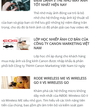
ĐIỂM DANH 5 THẺ NHỚ MÁY ẢNH
TỐT NHẤT HIỆN NAY
Thẻ nhớ máy ảnh đóng vai trò là bộ
nhớ cho hệ thống máy ảnh kỹ thuật số
của bạn và giúp bạn có thể lưu giữ những kỷ niệm đáng trân
trọng, cho dù đó là hình ảnh có độ phân giải cao hay video 4K.
LỚP HỌC NHIẾP ẢNH CƠ BẢN CỦA
CÔNG TY CANON MARKETING VIỆT
NAM
Lớp học chỉ áp dụng cho khách hàng
mua máy ảnh và ống kính Canon được nhập khẩu & phân
phối bởi Công ty TNHH Canon Marketing Việt Nam từ ngày
01/01/2024.
RODE WIRELESS ME VS WIRELESS
GO II VS WIRELESS GO
Khám phá các hệ thống micro không
dây mới nhất của RØDE: Wireless GO II
và Wireless ME siêu nhỏ gọn. Tìm hiểu về các tính năng tiên
tiến của chúng, bao gồm ghi âm trên bộ và kiểm soát gain