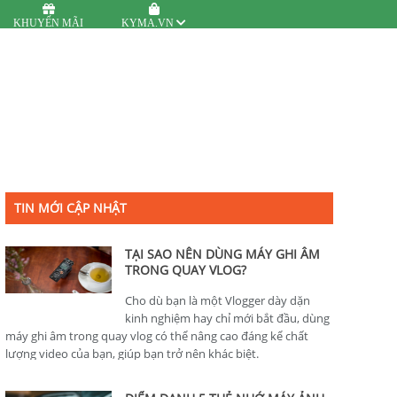
KHUYẾN MÃI
KYMA.VN
TIN MỚI CẬP NHẬT
TẠI SAO NÊN DÙNG MÁY GHI ÂM
TRONG QUAY VLOG?
Cho dù bạn là một Vlogger dày dặn
kinh nghiệm hay chỉ mới bắt đầu, dùng
máy ghi âm trong quay vlog có thể nâng cao đáng kể chất
lượng video của bạn, giúp bạn trở nên khác biệt.