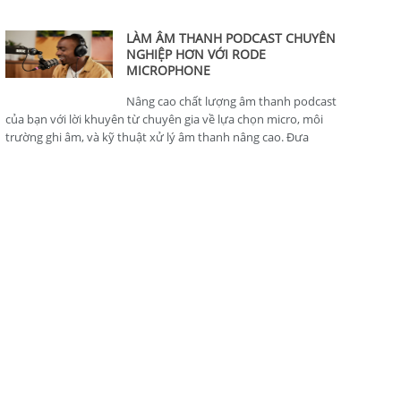
thông minh, hoàn hảo cho nhà sản xuất nội dung.
LÀM ÂM THANH PODCAST CHUYÊN
NGHIỆP HƠN VỚI RODE
MICROPHONE
Nâng cao chất lượng âm thanh podcast
của bạn với lời khuyên từ chuyên gia về lựa chọn micro, môi
trường ghi âm, và kỹ thuật xử lý âm thanh nâng cao. Đưa
podcast của bạn lên tiêu chuẩn chuyên nghiệp.