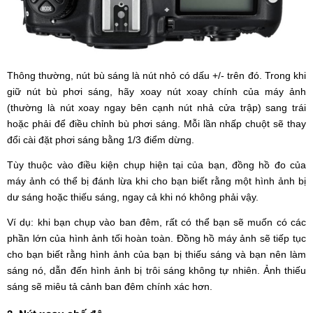
Thông thường, nút bù sáng là nút nhỏ có dấu +/- trên đó. Trong khi
giữ nút bù phơi sáng, hãy xoay nút xoay chính của máy ảnh
(thường là nút xoay ngay bên cạnh nút nhả cửa trập) sang trái
hoặc phải để điều chỉnh bù phơi sáng. Mỗi lần nhấp chuột sẽ thay
đổi cài đặt phơi sáng bằng 1/3 điểm dừng.
Tùy thuộc vào điều kiện chụp hiện tại của bạn, đồng hồ đo của
máy ảnh có thể bị đánh lừa khi cho bạn biết rằng một hình ảnh bị
dư sáng hoặc thiếu sáng, ngay cả khi nó không phải vậy.
Ví dụ: khi bạn chụp vào ban đêm, rất có thể bạn sẽ muốn có các
phần lớn của hình ảnh tối hoàn toàn. Đồng hồ máy ảnh sẽ tiếp tục
cho bạn biết rằng hình ảnh của bạn bị thiếu sáng và bạn nên làm
sáng nó, dẫn đến hình ảnh bị trôi sáng không tự nhiên. Ảnh thiếu
sáng sẽ miêu tả cảnh ban đêm chính xác hơn.
3. Nút xoay chế độ