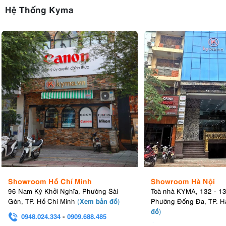
Hệ Thống Kyma
Showroom Hồ Chí Minh
Showroom Hà Nội
96 Nam Kỳ Khởi Nghĩa, Phường Sài
Toà nhà KYMA, 132 - 1
Xem bản đồ
Gòn, TP. Hồ Chí Minh
(
)
Phường Đống Đa, TP. H
đồ
)
0948.024.334
-
0909.688.485
0982.580.303
-
0938