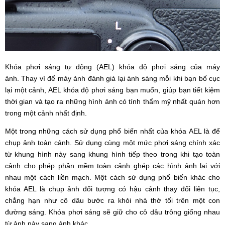
Khóa phơi sáng tự động (AEL) khóa độ phơi sáng của máy
ảnh. Thay vì để máy ảnh đánh giá lại ánh sáng mỗi khi bạn bố cục
lại một cảnh, AEL khóa độ phơi sáng bạn muốn, giúp bạn tiết kiệm
thời gian và tạo ra những hình ảnh có tính thẩm mỹ nhất quán hơn
trong một cảnh nhất định.
Một trong những cách sử dụng phổ biến nhất của khóa AEL là để
chụp ảnh toàn cảnh. Sử dụng cùng một mức phơi sáng chính xác
từ khung hình này sang khung hình tiếp theo trong khi tạo toàn
cảnh cho phép phần mềm toàn cảnh ghép các hình ảnh lại với
nhau một cách liền mạch. Một cách sử dụng phổ biến khác cho
khóa AEL là chụp ảnh đối tượng có hậu cảnh thay đổi liên tục,
chẳng hạn như cô dâu bước ra khỏi nhà thờ tối trên một con
đường sáng. Khóa phơi sáng sẽ giữ cho cô dâu trông giống nhau
từ ảnh này sang ảnh khác.