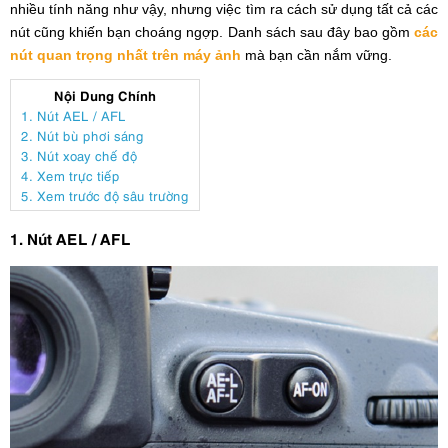
nhiều tính năng như vậy, nhưng việc tìm ra cách sử dụng tất cả các
nút cũng khiến bạn choáng ngợp. Danh sách sau đây bao gồm
các
nút quan trọng nhất trên máy ảnh
mà bạn cần nắm vững.
Nội Dung Chính
1. Nút AEL / AFL
2. Nút bù phơi sáng
3. Nút xoay chế độ
4. Xem trực tiếp
5. Xem trước độ sâu trường
1. Nút AEL / AFL