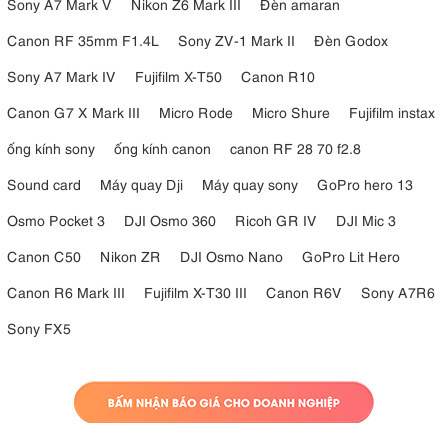
Sony A7 Mark V
Nikon Z6 Mark III
Đèn amaran
Canon RF 35mm F1.4L
Sony ZV-1 Mark II
Đèn Godox
Sony A7 Mark IV
Fujifilm X-T50
Canon R10
Canon G7 X Mark III
Micro Rode
Micro Shure
Fujifilm instax
ống kính sony
ống kính canon
canon RF 28 70 f2.8
Sound card
Máy quay Dji
Máy quay sony
GoPro hero 13
Osmo Pocket 3
DJI Osmo 360
Ricoh GR IV
DJI Mic 3
Canon C50
Nikon ZR
DJI Osmo Nano
GoPro Lit Hero
Canon R6 Mark III
Fujifilm X-T30 III
Canon R6V
Sony A7R6
Sony FX5