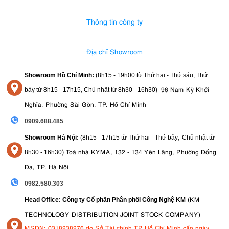
Thông tin công ty
Địa chỉ Showroom
Showroom Hồ Chí Minh:
(8h15 - 19h00 từ
Thứ hai - Thứ sáu, Thứ
96 Nam Kỳ Khởi
bảy từ
8h15 - 17h15,
Chủ nhật từ 8
h30 - 16h30
)
Nghĩa, Phường Sài Gòn, TP. Hồ Chí Minh
0909.688.485
,
Showroom Hà Nội:
(8h15 - 17h15 từ Thứ hai - Thứ bảy
Chủ nhật từ
)
Toà nhà KYMA, 132 - 134 Yên Lãng, Phường Đống
8
h30 - 16h30
Đa, TP. Hà Nội
0982.580.303
(KM
Head Office: Công ty Cổ phần Phân phối Công Nghệ KM
TECHNOLOGY DISTRIBUTION JOINT STOCK COMPANY)
MSDN: 0318238276 do Sở Tài chính TP Hồ Chí Minh cấp ngày