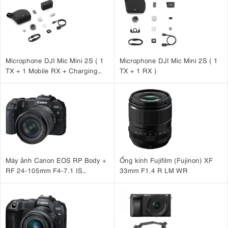
Microphone DJI Mic Mini 2S ( 1
Microphone DJI Mic Mini 2S ( 1
TX + 1 Mobile RX + Charging
TX + 1 RX )
Case )
Máy ảnh Canon EOS RP Body +
Ống kính Fujifilm (Fujinon) XF
RF 24-105mm F4-7.1 IS
33mm F1.4 R LM WR
STM Nhập khẩu