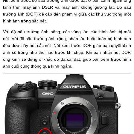
Nút xem trước độ sâu trường ảnh được đặt ở bên cạnh ngàm ống
kính trên máy ảnh DSLR và máy ảnh không gương lật. Độ sâu
trường ảnh (DOF) đề cập đến phạm vi giữa các khu vực trong một
hình ảnh trông sắc nét.
Với độ sâu trường ảnh nông, các vùng lớn của hình ảnh bị mất
nét. Với độ sâu trường ảnh rộng, phần lớn hoặc toàn bộ hình ảnh
đều được lấy nét sắc nét. Nút xem trước DOF giúp bạn quyết định
ảnh sẽ trông như thế nào trước khi chụp. Khi bạn nhấn nút DOF,
ống kính sẽ dừng ở khẩu độ đã cài đặt, giúp bạn xem trước hình
ảnh cuối cùng thông qua kính ngắm.