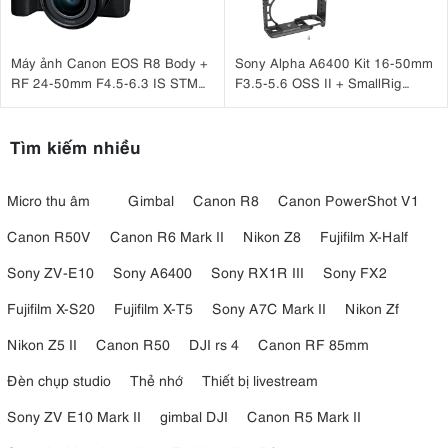
Máy ảnh Canon EOS R8 Body +
Sony Alpha A6400 Kit 16-50mm
RF 24-50mm F4.5-6.3 IS STM
F3.5-5.6 OSS II + SmallRig
(nhập khẩu)
Cage for Sony A6500, A6400,
A6300, A6100 CCS2310C
Tìm kiếm nhiều
Micro thu âm
Gimbal
Canon R8
Canon PowerShot V1
Canon R50V
Canon R6 Mark II
Nikon Z8
Fujifilm X-Half
Sony ZV-E10
Sony A6400
Sony RX1R III
Sony FX2
Fujifilm X-S20
Fujifilm X-T5
Sony A7C Mark II
Nikon Zf
Nikon Z5 II
Canon R50
DJI rs 4
Canon RF 85mm
Đèn chụp studio
Thẻ nhớ
Thiết bị livestream
Sony ZV E10 Mark II
gimbal DJI
Canon R5 Mark II