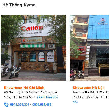
Hệ Thống Kyma
Showroom Hồ Chí Minh
Showroom Hà Nội
96 Nam Kỳ Khởi Nghĩa, Phường Sài
Toà nhà KYMA, 132 - 1
Xem bản đồ
Gòn, TP. Hồ Chí Minh
(
)
Phường Đống Đa, TP. H
đồ
)
0948.024.334
-
0909.688.485
0982.580.303
-
0938