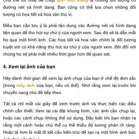
Chủ thể tốt nhất để chụp
ảnh đen trắng
là những đối tượng có
đường nét và hình dạng. Bạn cũng có thể lựa chọn những đối
tượng có họa tiết và hoa văn thú vị.
Điều bạn cần lưu ý là phải tận dụng các đường nét và hình dạng
liên quan để thu hút sự chú ý của người xem. Sau đó sẽ là dẫn mắt
họ qua một hình ảnh. Các họa tiết và hoa văn chính là đối tượng
tuyệt vời có khả năng thu hút sự chú ý của người xem. Bởi đối với
chúng họ sẽ phải mất nhiều thời gian hơn để quan sát.
4. Xem lại ảnh của bạn
Hãy dành thời gian để xem lại ảnh chụp của bạn ở chế độ đơn sắc
(trong
máy ảnh
của bạn, nếu có thể). Nhớ rằng xem lại trước khi
chuyển sang chủ đề tiếp theo.
Tất cả chỉ mất vài giây để xem trước ảnh và thực hiện các điều
chỉnh cần thiết. Xem lại cài đặt khung hình, các ảnh cần chụp lại,
hoặc các cảnh chụp không thể sử dụng. Đặc biệt khi bạn nhận ra
rằng một cảnh hoặc chủ thể cụ thể thiếu độ tương phản rõ ràng.
Hoặc tệ hơn là mất đi kết cấu kiến trúc để tạo ra một hình ảnh bức