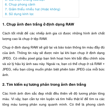
6. Chụp phong cảnh
7. Giảm thiểu nhiễu hạt (Hoặc không)
8. Sử dụng kính lọc
1. Chụp ảnh đen trắng ở định dạng RAW
Cách tốt nhất để các nhiếp ảnh gia có được những hình ảnh chất
lượng cao là chụp ở tệp RAW.
Chụp ở định dạng RAW sẽ giữ lại và bảo toàn thông tin màu đầy đủ
của ảnh. Thông tin này sẽ được nén lại khi bạn chụp ở định dạng
JPEG. Có nhiều pixel giúp bạn linh hoạt hơn khi bắt đầu chỉnh sửa
và xử lý hậu kỳ ảnh sau này. Ngoài ra, bạn có thể chụp ở cả RAW +
JPEG, nếu bạn cũng muốn phân biệt phiên bản JPEG của mỗi bức
ảnh.
2. Tìm kiếm sự tương phản trong ảnh đen trắng
Các hình ảnh đơn sắc đẹp nhất đều thiên về độ tương phản tông
màu. Vì vậy, bạn cần tự rèn luyện và tìm hiểu thật kĩ để tìm ra các
tông màu tương phản xung quanh mình. Có thể là phong cảnh