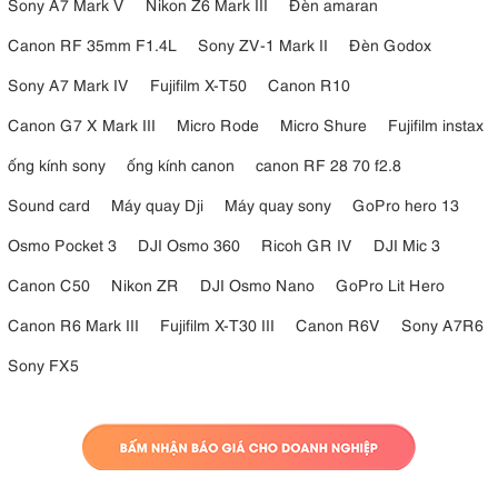
Sony A7 Mark V
Nikon Z6 Mark III
Đèn amaran
Canon RF 35mm F1.4L
Sony ZV-1 Mark II
Đèn Godox
Sony A7 Mark IV
Fujifilm X-T50
Canon R10
Canon G7 X Mark III
Micro Rode
Micro Shure
Fujifilm instax
ống kính sony
ống kính canon
canon RF 28 70 f2.8
Sound card
Máy quay Dji
Máy quay sony
GoPro hero 13
Osmo Pocket 3
DJI Osmo 360
Ricoh GR IV
DJI Mic 3
Canon C50
Nikon ZR
DJI Osmo Nano
GoPro Lit Hero
Canon R6 Mark III
Fujifilm X-T30 III
Canon R6V
Sony A7R6
Sony FX5