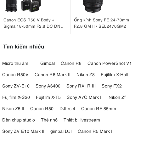
Canon EOS R50 V Body +
Ống kính Sony FE 24-70mm
Sigma 18-50mm F2.8 DC DN
F2.8 GM II / SEL2470GM2
(C) + Rode Wireless Go III
Tìm kiếm nhiều
Micro thu âm
Gimbal
Canon R8
Canon PowerShot V1
Canon R50V
Canon R6 Mark II
Nikon Z8
Fujifilm X-Half
Sony ZV-E10
Sony A6400
Sony RX1R III
Sony FX2
Fujifilm X-S20
Fujifilm X-T5
Sony A7C Mark II
Nikon Zf
Nikon Z5 II
Canon R50
DJI rs 4
Canon RF 85mm
Đèn chụp studio
Thẻ nhớ
Thiết bị livestream
Sony ZV E10 Mark II
gimbal DJI
Canon R5 Mark II