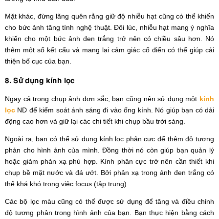
Mặt khác, đừng lãng quên rằng giữ độ nhiễu hạt cũng có thể khiến
cho bức ảnh tăng tính nghệ thuật. Đôi lúc, nhiễu hạt mang ý nghĩa
khiến cho một bức ảnh đen trắng trở nên có chiều sâu hơn. Nó
thêm một số kết cấu và mang lại cảm giác cổ điển có thể giúp cải
thiện bố cục của bạn.
8. Sử dụng kính lọc
Ngay cả trong chụp ảnh đơn sắc, bạn cũng nên sử dụng một
kính
lọc
ND để kiểm soát ánh sáng đi vào ống kính. Nó giúp bạn có dải
động cao hơn và giữ lại các chi tiết khi chụp bầu trời sáng.
Ngoài ra, bạn có thể sử dụng kính lọc phân cực để thêm độ tương
phản cho hình ảnh của mình. Đồng thời nó còn giúp bạn quản lý
hoặc giảm phản xạ phù hợp. Kính phân cực trở nên cần thiết khi
chụp bề mặt nước và đá ướt. Bởi phản xạ trong ảnh đen trắng có
thể khá khó trong việc focus (tập trung)
Các bộ lọc màu cũng có thể được sử dụng để tăng và điều chỉnh
độ tương phản trong hình ảnh của bạn. Bạn thực hiện bằng cách