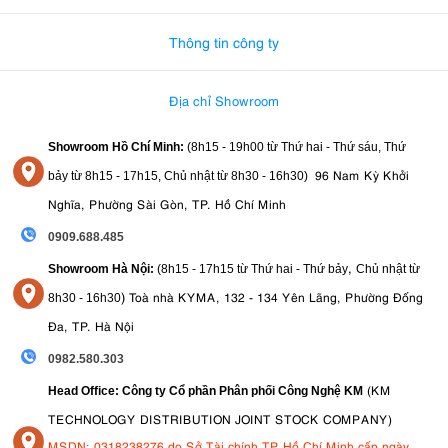
Thông tin công ty
Địa chỉ Showroom
Showroom Hồ Chí Minh:
(8h15 - 19h00 từ
Thứ hai - Thứ sáu, Thứ
96 Nam Kỳ Khởi
bảy từ
8h15 - 17h15,
Chủ nhật từ 8
h30 - 16h30
)
Nghĩa, Phường Sài Gòn, TP. Hồ Chí Minh
0909.688.485
,
Showroom Hà Nội:
(8h15 - 17h15 từ Thứ hai - Thứ bảy
Chủ nhật từ
)
Toà nhà KYMA, 132 - 134 Yên Lãng, Phường Đống
8
h30 - 16h30
Đa, TP. Hà Nội
0982.580.303
(KM
Head Office: Công ty Cổ phần Phân phối Công Nghệ KM
TECHNOLOGY DISTRIBUTION JOINT STOCK COMPANY)
MSDN: 0318238276 do Sở Tài chính TP Hồ Chí Minh cấp ngày