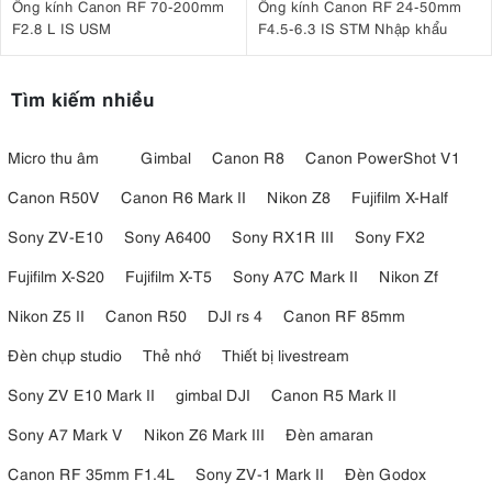
Ống kính Canon RF 70-200mm
Ống kính Canon RF 24-50mm
F2.8 L IS USM
F4.5-6.3 IS STM Nhập khẩu
Tìm kiếm nhiều
Micro thu âm
Gimbal
Canon R8
Canon PowerShot V1
Canon R50V
Canon R6 Mark II
Nikon Z8
Fujifilm X-Half
Sony ZV-E10
Sony A6400
Sony RX1R III
Sony FX2
Fujifilm X-S20
Fujifilm X-T5
Sony A7C Mark II
Nikon Zf
Nikon Z5 II
Canon R50
DJI rs 4
Canon RF 85mm
Đèn chụp studio
Thẻ nhớ
Thiết bị livestream
Sony ZV E10 Mark II
gimbal DJI
Canon R5 Mark II
Sony A7 Mark V
Nikon Z6 Mark III
Đèn amaran
Canon RF 35mm F1.4L
Sony ZV-1 Mark II
Đèn Godox