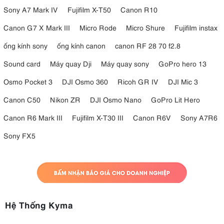
Sony A7 Mark IV
Fujifilm X-T50
Canon R10
Canon G7 X Mark III
Micro Rode
Micro Shure
Fujifilm instax
ống kính sony
ống kính canon
canon RF 28 70 f2.8
Sound card
Máy quay Dji
Máy quay sony
GoPro hero 13
Osmo Pocket 3
DJI Osmo 360
Ricoh GR IV
DJI Mic 3
Canon C50
Nikon ZR
DJI Osmo Nano
GoPro Lit Hero
Canon R6 Mark III
Fujifilm X-T30 III
Canon R6V
Sony A7R6
Sony FX5
Hệ Thống Kyma