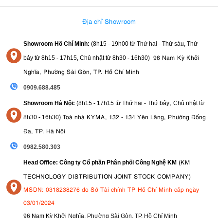
Địa chỉ Showroom
Showroom Hồ Chí Minh:
(8h15 - 19h00 từ
Thứ hai - Thứ sáu, Thứ
96 Nam Kỳ Khởi
bảy từ
8h15 - 17h15,
Chủ nhật từ 8
h30 - 16h30
)
Nghĩa, Phường Sài Gòn, TP. Hồ Chí Minh
0909.688.485
,
Showroom Hà Nội:
(8h15 - 17h15 từ Thứ hai - Thứ bảy
Chủ nhật từ
)
Toà nhà KYMA, 132 - 134 Yên Lãng, Phường Đống
8
h30 - 16h30
Đa, TP. Hà Nội
0982.580.303
(KM
Head Office: Công ty Cổ phần Phân phối Công Nghệ KM
TECHNOLOGY DISTRIBUTION JOINT STOCK COMPANY)
MSDN: 0318238276 do Sở Tài chính TP Hồ Chí Minh cấp ngày
03/01/2024
96 Nam Kỳ Khởi Nghĩa, Phường Sài Gòn, TP. Hồ Chí Minh