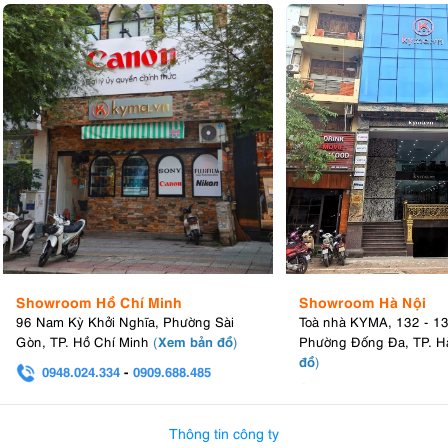
Showroom Hồ Chí Minh
Showroom Hà Nội
96 Nam Kỳ Khởi Nghĩa, Phường Sài
Toà nhà KYMA, 132 - 1
Xem bản đồ
Gòn, TP. Hồ Chí Minh
(
)
Phường Đống Đa, TP. H
đồ
)
0948.024.334
-
0909.688.485
0982.580.303
-
0938
Thông tin công ty