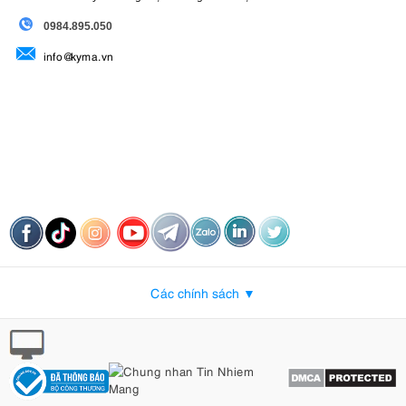
09
84.895.050
info@kyma.vn
Các chính sách ▼