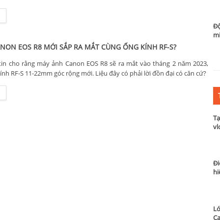
Độ
m
NON EOS R8 MỚI SẮP RA MẮT CÙNG ỐNG KÍNH RF-S?
tin cho rằng máy ảnh Canon EOS R8 sẽ ra mắt vào tháng 2 năm 2023,
ính RF-S 11-22mm góc rộng mới. Liệu đây có phải lời đồn đại có căn cứ?
Tạ
vl
Đi
hi
Lớ
Ca