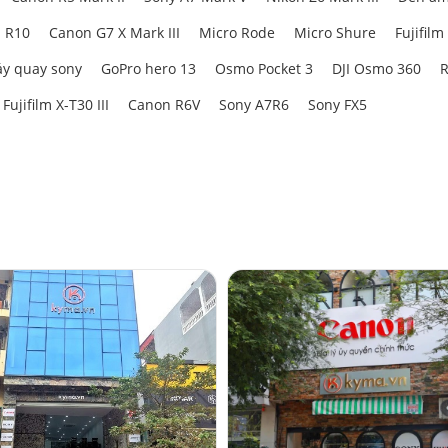
 R10
Canon G7 X Mark III
Micro Rode
Micro Shure
Fujifilm
y quay sony
GoPro hero 13
Osmo Pocket 3
DJI Osmo 360
R
Fujifilm X-T30 III
Canon R6V
Sony A7R6
Sony FX5