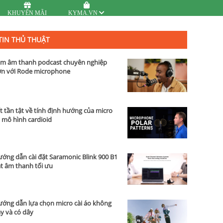
KHUYẾN MÃI
KYMA.VN
TIN THỦ THUẬT
m âm thanh podcast chuyên nghiệp
n với Rode microphone
t tần tật về tính định hướng của micro
 mô hình cardioid
ớng dẫn cài đặt Saramonic Blink 900 B1
t âm thanh tối ưu
ớng dẫn lựa chọn micro cài áo không
y và có dây