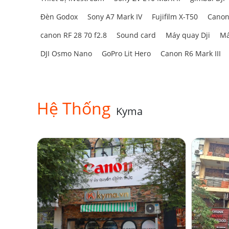
Đèn Godox
Sony A7 Mark IV
Fujifilm X-T50
Canon
canon RF 28 70 f2.8
Sound card
Máy quay Dji
Má
DJI Osmo Nano
GoPro Lit Hero
Canon R6 Mark III
Hệ Thống
Kyma