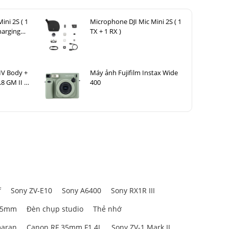
ini 2S ( 1
Microphone DJI Mic Mini 2S ( 1
harging
TX + 1 RX )
IV Body +
Máy ảnh Fujifilm Instax Wide
8 GM II +
400
+ SmallRig
andle
f
Sony ZV-E10
Sony A6400
Sony RX1R III
85mm
Đèn chụp studio
Thẻ nhớ
aran
Canon RF 35mm F1.4L
Sony ZV-1 Mark II