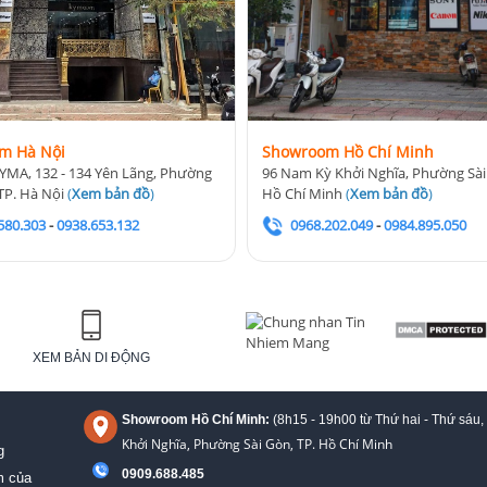
m Hà Nội
Showroom Hồ Chí Minh
YMA, 132 - 134 Yên Lãng, Phường
96 Nam Kỳ Khởi Nghĩa, Phường Sài
TP. Hà Nội
(
Xem bản đồ
)
Hồ Chí Minh
(
Xem bản đồ
)
580.303
-
0938.653.132
0968.202.049
-
0984.895.050
XEM BẢN DI ĐỘNG
Showroom Hồ Chí Minh:
(8h15 - 19h00 từ
Thứ hai - Thứ sáu,
Khởi Nghĩa, Phường Sài Gòn, TP. Hồ Chí Minh
g
0909.688.485
m của