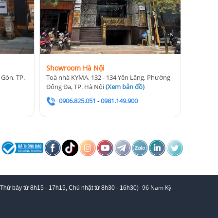
Showroom Hà Nội
 Gòn, TP.
Toà nhà KYMA, 132 - 134 Yên Lãng, Phường
Đống Đa, TP. Hà Nội
(
Xem bản đồ
)
0906.825.051
-
0981.149.900
96 Nam Kỳ
 Thứ bảy từ
8h15 - 17h15,
Chủ nhật từ 8
h30 - 16h30
)