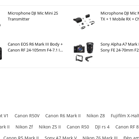
Microphone DJI Mic Mini 2S
Microphone DJI Mic M
Transmitter
TX + 1 Mobile RX + C
Case )
Canon EOS R6 Mark III Body +
Sony Alpha A7 Mark 
Canon RF 24-105mm F4-7.1 IS
Sony FE 24-70mm F2.
STM
SmallRig Cage 3667B 
ARRI Locating Top H
3765
t V1
Canon R50V
Canon R6 Mark II
Nikon Z8
Fujifilm X-Hal
rk II
Nikon Zf
Nikon Z5 II
Canon R50
DJI rs 4
Canon RF 
Canon R5 Mark II
Sony A7 Mark V
Nikon Z6 Mark III
Đèn am