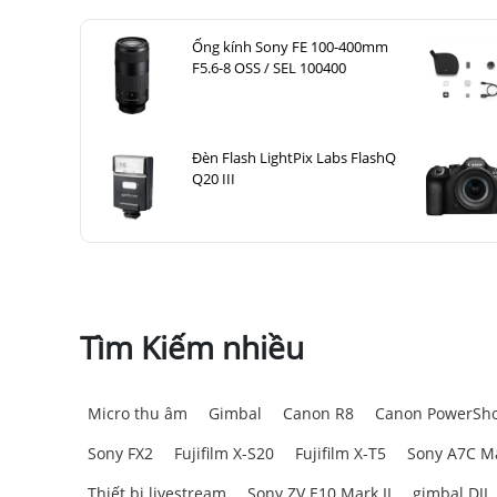
Ống kính Sony FE 100-400mm
F5.6-8 OSS / SEL 100400
Đèn Flash LightPix Labs FlashQ
Q20 III
Tìm Kiếm nhiều
Micro thu âm
Gimbal
Canon R8
Canon PowerSho
Sony FX2
Fujifilm X-S20
Fujifilm X-T5
Sony A7C Ma
Thiết bị livestream
Sony ZV E10 Mark II
gimbal DJI