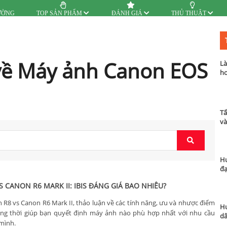
ƯỜNG
TOP SẢN PHẨM
ĐÁNH GIÁ
THỦ THUẬT
về Máy ảnh Canon EOS
Là
hơ
Tấ
và
Hư
đạ
 CANON R6 MARK II: IBIS ĐÁNG GIÁ BAO NHIÊU?
 R8 vs Canon R6 Mark II, thảo luận về các tính năng, ưu và nhược điểm
Hư
ồng thời giúp bạn quyết định máy ảnh nào phù hợp nhất với nhu cầu
dâ
mình.