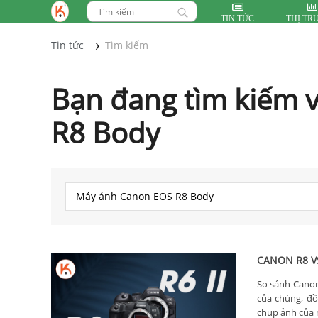
TIN TỨC
THỊ TR
Tin tức
Tìm kiếm
Bạn đang tìm kiếm 
R8 Body
CANON R8 VS
So sánh Canon
của chúng, đ
chụp ảnh của 