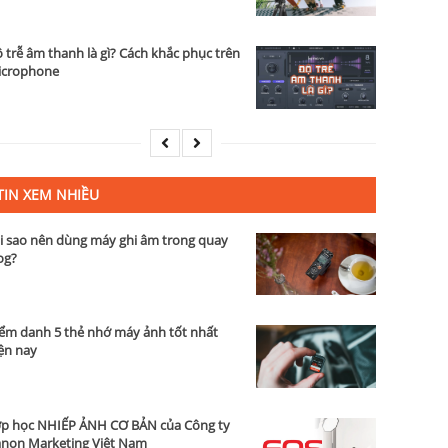
 trễ âm thanh là gì? Cách khắc phục trên
icrophone
TIN XEM NHIỀU
i sao nên dùng máy ghi âm trong quay
og?
ểm danh 5 thẻ nhớ máy ảnh tốt nhất
ện nay
p học NHIẾP ẢNH CƠ BẢN của Công ty
non Marketing Việt Nam