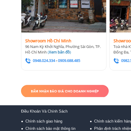
Showroom Hồ Chí Minh
Showroo
96 Nam Kỳ Khởi Nghĩa, Phường Sài Gòn, TP.
Toà nhà K
Hồ Chí Minh
(
Xem bản đồ
)
Đống Đa, 
0948.024.334
-
0909.688.485
0982.
Điều Khoản Và Chính Sách
Chính sách giao hàng
Chính sách kiểm hàn
●
●
Chính sách bảo mật thông tin
Phân định trách nhiệ
●
●