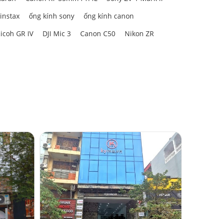
 instax
ống kính sony
ống kính canon
icoh GR IV
DJI Mic 3
Canon C50
Nikon ZR