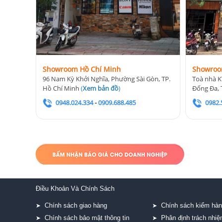
Showroom Hồ Chí Minh
Showroo
96 Nam Kỳ Khởi Nghĩa, Phường Sài Gòn, TP.
Toà nhà K
Hồ Chí Minh
(
Xem bản đồ
)
Đống Đa, 
0948.024.334
-
0909.688.485
0982.
Điều Khoản Và Chính Sách
Chính sách giao hàng
Chính sách kiểm hà
➤
➤
Chính sách bảo mật thông tin
Phân định trách nhi
➤
➤