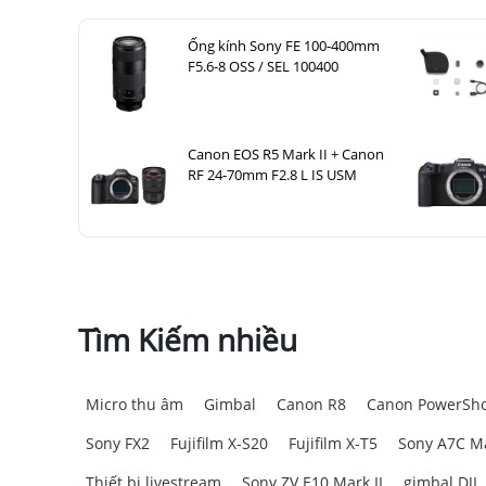
Ống kính Sony FE 100-400mm
F5.6-8 OSS / SEL 100400
Canon EOS R5 Mark II + Canon
RF 24-70mm F2.8 L IS USM
Tìm Kiếm nhiều
Micro thu âm
Gimbal
Canon R8
Canon PowerSho
Sony FX2
Fujifilm X-S20
Fujifilm X-T5
Sony A7C Ma
Thiết bị livestream
Sony ZV E10 Mark II
gimbal DJI