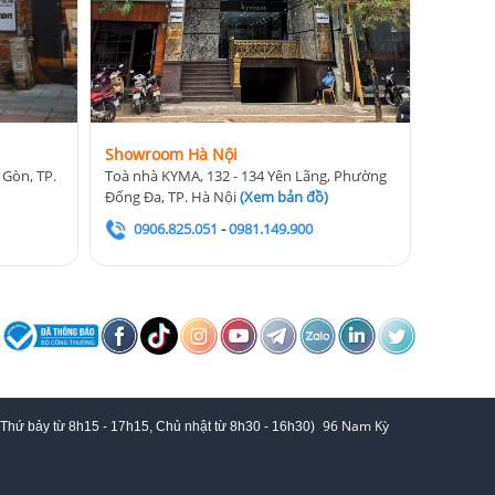
Showroom Hà Nội
 Gòn, TP.
Toà nhà KYMA, 132 - 134 Yên Lãng, Phường
Đống Đa, TP. Hà Nội
(
Xem bản đồ
)
0906.825.051
-
0981.149.900
96 Nam Kỳ
 Thứ bảy từ
8h15 - 17h15,
Chủ nhật từ 8
h30 - 16h30
)