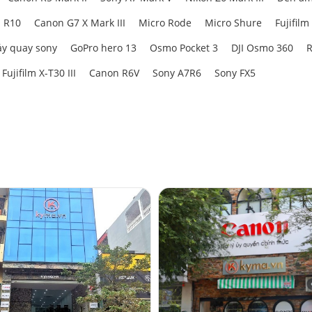
 R10
Canon G7 X Mark III
Micro Rode
Micro Shure
Fujifilm
y quay sony
GoPro hero 13
Osmo Pocket 3
DJI Osmo 360
R
Fujifilm X-T30 III
Canon R6V
Sony A7R6
Sony FX5