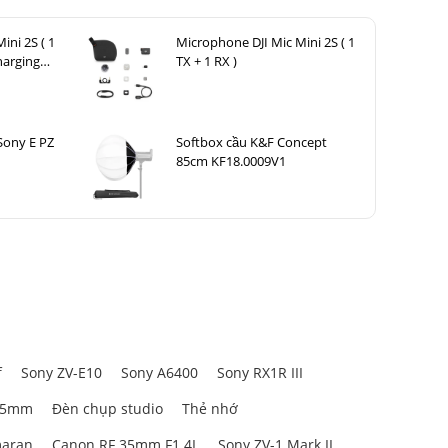
ini 2S ( 1
Microphone DJI Mic Mini 2S ( 1
harging
TX + 1 RX )
Sony E PZ
Softbox cầu K&F Concept
85cm KF18.0009V1
f
Sony ZV-E10
Sony A6400
Sony RX1R III
85mm
Đèn chụp studio
Thẻ nhớ
aran
Canon RF 35mm F1.4L
Sony ZV-1 Mark II