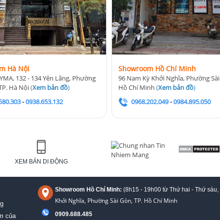
m Hà Nội
Showroom Hồ Chí Minh
YMA, 132 - 134 Yên Lãng, Phường
96 Nam Kỳ Khởi Nghĩa, Phường Sài
TP. Hà Nội
(
Xem bản đồ
)
Hồ Chí Minh
(
Xem bản đồ
)
580.303
-
0938.653.132
0968.202.049
-
0984.895.050
XEM BẢN DI ĐỘNG
Showroom Hồ Chí Minh:
(8h15 - 19h00 từ
Thứ hai - Thứ sáu,
Khởi Nghĩa, Phường Sài Gòn, TP. Hồ Chí Minh
ng
0909.688.485
ệm của