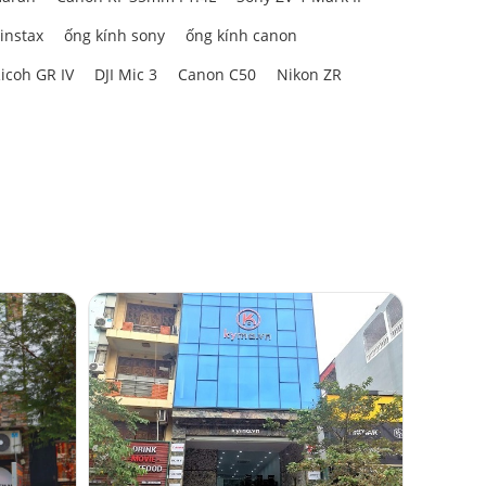
 instax
ống kính sony
ống kính canon
icoh GR IV
DJI Mic 3
Canon C50
Nikon ZR