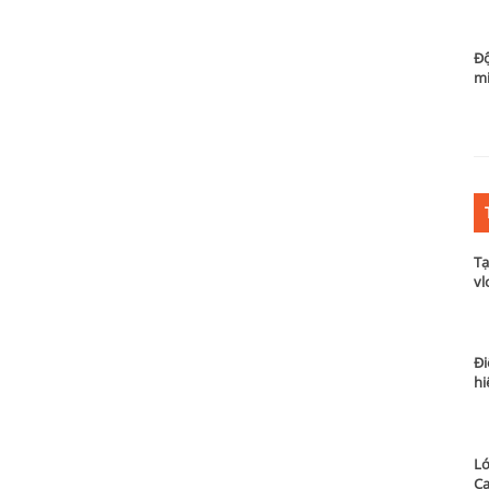
Độ
m
Tạ
vl
Đi
hi
Lớ
Ca