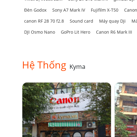
Đèn Godox
Sony A7 Mark IV
Fujifilm X-T50
Canon
canon RF 28 70 f2.8
Sound card
Máy quay Dji
Má
DJI Osmo Nano
GoPro Lit Hero
Canon R6 Mark III
Hệ Thống
Kyma