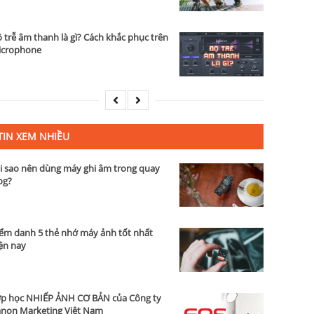
 trễ âm thanh là gì? Cách khắc phục trên
icrophone
TIN XEM NHIỀU
i sao nên dùng máy ghi âm trong quay
og?
ểm danh 5 thẻ nhớ máy ảnh tốt nhất
ện nay
p học NHIẾP ẢNH CƠ BẢN của Công ty
non Marketing Việt Nam