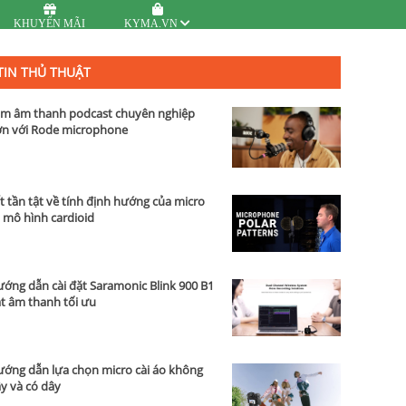
KHUYẾN MÃI
KYMA.VN
TIN THỦ THUẬT
m âm thanh podcast chuyên nghiệp
n với Rode microphone
t tần tật về tính định hướng của micro
 mô hình cardioid
ớng dẫn cài đặt Saramonic Blink 900 B1
t âm thanh tối ưu
ớng dẫn lựa chọn micro cài áo không
y và có dây