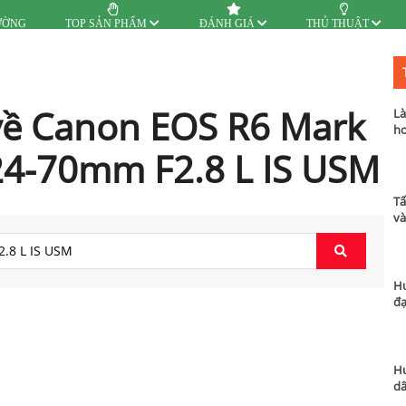
ƯỜNG
TOP SẢN PHẨM
ĐÁNH GIÁ
THỦ THUẬT
về Canon EOS R6 Mark
Là
hơ
 24-70mm F2.8 L IS USM
Tấ
và
Hư
đạ
Hư
dâ