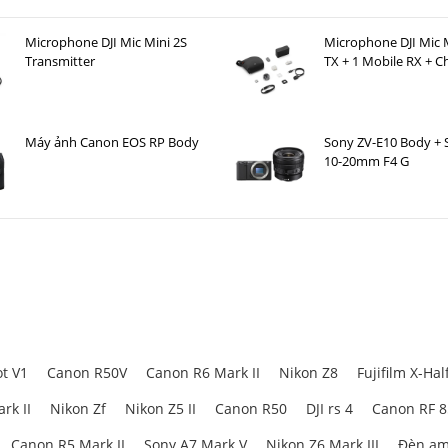
Microphone DJI Mic Mini 2S
Microphone DJI Mic M
Transmitter
TX + 1 Mobile RX + C
Case )
Máy ảnh Canon EOS RP Body
Sony ZV-E10 Body + 
10-20mm F4 G
t V1
Canon R50V
Canon R6 Mark II
Nikon Z8
Fujifilm X-Hal
rk II
Nikon Zf
Nikon Z5 II
Canon R50
DJI rs 4
Canon RF 
Canon R5 Mark II
Sony A7 Mark V
Nikon Z6 Mark III
Đèn am